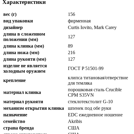
Характеристики
вес (г)
156
вид упаковки
фирменная
дизайнер
Curtis Iovito, Mark Carey
длина в сложенном
127
положении (мм)
длина клинка (мм)
89
длина ножа (мм)
216
длина рукояти (мм)
127
изделие не является
ГОСТ P 51501-99
холодным оружием
клипса титановая/отверствие
крепление
для темляка
порошковая сталь Crucible
материал клинка
CPM S35VN
материал рукояти
стеклотекстолит G-10
механизм открытия клинка
шпенек под обе руки
назначение
EDC ежедневное ношение
семейство
Akribis
страна бренда
США