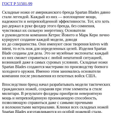
ГОСТ Р 51501-99
Складные ножи от американского бренда Spartan Blades давно
стали легендой. Каждый из них — воплощение мощи,
надежности и непревзойденной эффективности. Тот, кто хоть
раз держал в руке фолдер этого бренда, без сомнения,
чувствовал их сильную энергетику. Основатели
и руководители компании Кетрис Йовито и Марк Кери лично
курируют создание каждой модели, доводя
их до совершенства. Они именуют свои творения knives with
intent, то есть нож для определенных целей. Изделия Spartan
Blade созданы для дела. Это не музейные экспонаты: каждый
из них сможет справиться с любой нештатной ситуацией,
возникшей даже в самых суровых условиях. Складные ножи
Spartan Blades создаются мастерами по производству боевого
холодного оружия. Именно этим занимались основатели
компании после увольнения из пехотных войск США.
Впоследствии бренд начал разрабатывать модели тактических
гражданских ножей, сохраняя при этом элементы в стиле
милитари. В результате фолдеры приобрели невероятную
мощь и непревзойденную проникающую способность,
позволяющую справиться даже с самыми прочными
и волокнистыми материалами. Клинки всех складных ножей
Spartan Blades изготавливаются из особой ножевой стали,