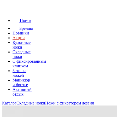
Поиск
Бренды
Новинки
Акции
Кухонные
ножи
Складные
ножи
C фиксированным
клинком
Заточка
ножей
Маникюр
и бритье
Активный
отдых
Каталог
Складные ножи
Ножи с фиксатором лезвия