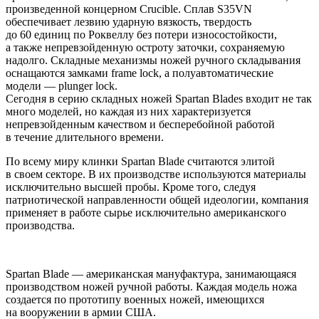
произведенной концерном Crucible. Сплав S35VN
обеспечивает лезвию ударную вязкость, твердость
до 60 единиц по Роквеллу без потери износостойкости,
а также непревзойденную остроту заточки, сохраняемую
надолго. Складные механизмы ножей ручного складывания
оснащаются замками frame lock, а полуавтоматические
модели — plunger lock.
Сегодня в серию складных ножей Spartan Blades входит не так
много моделей, но каждая из них характеризуется
непревзойденным качеством и бесперебойной работой
в течение длительного времени.
По всему миру клинки Spartan Blade считаются элитой
в своем секторе. В их производстве используются материалы
исключительно высшей пробы. Кроме того, следуя
патриотической направленности общей идеологии, компания
применяет в работе сырье исключительно американского
производства.
Spartan Blade — американская мануфактура, занимающаяся
производством ножей ручной работы. Каждая модель ножа
создается по прототипу военных ножей, имеющихся
на вооружении в армии США.