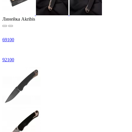
Линейка Akribis
69
100
92
100