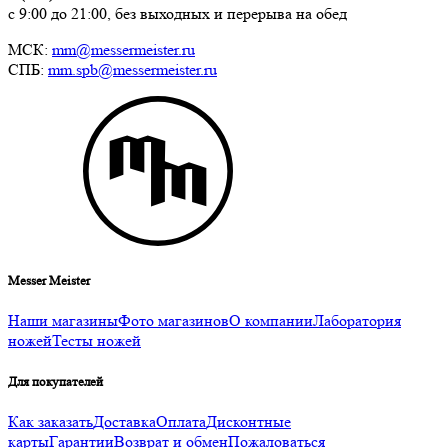
с 9:00 до 21:00, без выходных и перерыва на обед
МСК:
mm@messermeister.ru
СПБ:
mm.spb@messermeister.ru
Messer Meister
Наши магазины
Фото магазинов
О компании
Лаборатория
ножей
Тесты ножей
Для покупателей
Как заказать
Доставка
Оплата
Дисконтные
карты
Гарантии
Возврат и обмен
Пожаловаться