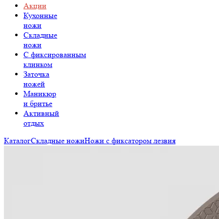
Акции
Кухонные
ножи
Складные
ножи
C фиксированным
клинком
Заточка
ножей
Маникюр
и бритье
Активный
отдых
Каталог
Складные ножи
Ножи с фиксатором лезвия