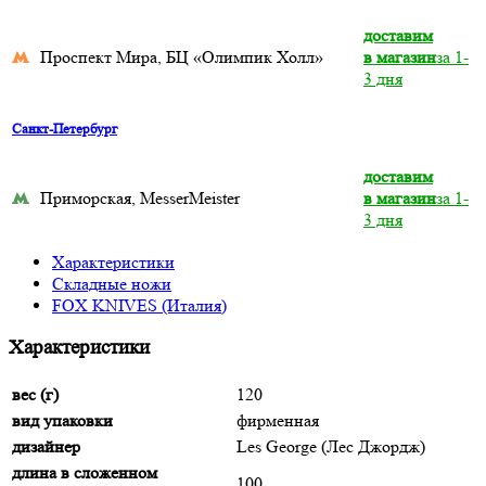
доставим
Проспект Мира, БЦ «Олимпик Холл»
в магазин
за 1-
3 дня
Санкт-Петербург
доставим
Приморская, MesserMeister
в магазин
за 1-
3 дня
Характеристики
Складные ножи
FOX KNIVES (Италия)
Характеристики
вес (г)
120
вид упаковки
фирменная
дизайнер
Les George (Лес Джордж)
длина в сложенном
100