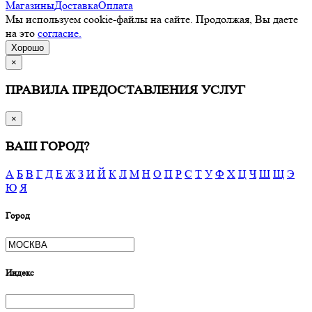
Магазины
Доставка
Оплата
Мы используем cookie-файлы на сайте. Продолжая, Вы даете
на это
согласие.
Хорошо
×
ПРАВИЛА ПРЕДОСТАВЛЕНИЯ УСЛУГ
×
ВАШ ГОРОД?
А
Б
В
Г
Д
Е
Ж
З
И
Й
К
Л
М
Н
О
П
Р
С
Т
У
Ф
Х
Ц
Ч
Ш
Щ
Э
Ю
Я
Город
Индекс