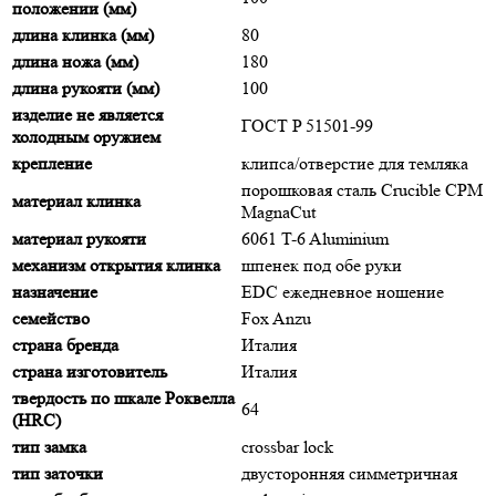
положении (мм)
длина клинка (мм)
80
длина ножа (мм)
180
длина рукояти (мм)
100
изделие не является
ГОСТ P 51501-99
холодным оружием
крепление
клипса/отверстие для темляка
порошковая сталь Crucible CPM
материал клинка
MagnaCut
материал рукояти
6061 T-6 Aluminium
механизм открытия клинка
шпенек под обе руки
назначение
EDC ежедневное ношение
семейство
Fox Anzu
страна бренда
Италия
страна изготовитель
Италия
твердость по шкале Роквелла
64
(HRC)
тип замка
crossbar lock
тип заточки
двусторонняя симметричная