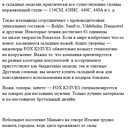
в складных моделях практически все существующие сплавы
нержавеющей стали — 154CM, 420HC, 440C, 440A и т. д.
Также итальянцы сотрудничают с производителями
уникальных составов — Bohler, Sandvic, Uddeholm, Damasteel
и другими. Некоторые лезвия достигают 61 единицы
по шкале твердости Роквелла. Если в мире изобретают что-то
новое, касающееся складных ножей, будьте уверены —
инженеры FOX KNIVES обязательно возьмут технологию
на вооружение. Важно то, что компания ориентируется
на разные категории покупателей: в ассортименте
присутствуют как бюджетные модели, так и элитные.
Другими словами, вы можете купить складной нож для
повседневного использования или в подарок близким.
Ножи, топоры, мачете — FOX KNIVES специализируется
на товарах для настоящих мужчин. Только лучшие материалы
и по-настоящему брутальный дизайн.
Небольшое поселение Маньяго на севере Италии трудно
назвать городом, ведь здесь проживают от силы