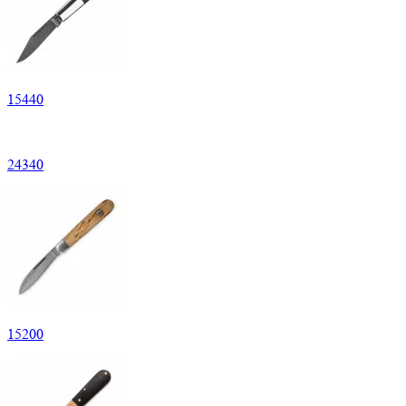
15
440
24
340
15
200