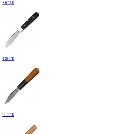
36
210
10
020
21
240