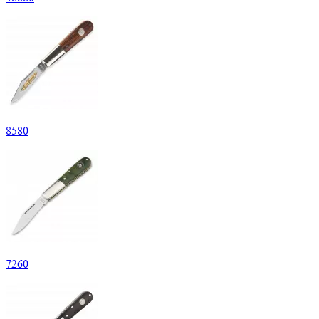
8
580
7
260