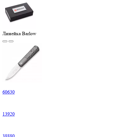
Линейка Barlow
60
630
13
920
38
880