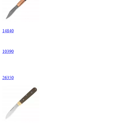
14
840
10
390
26
350