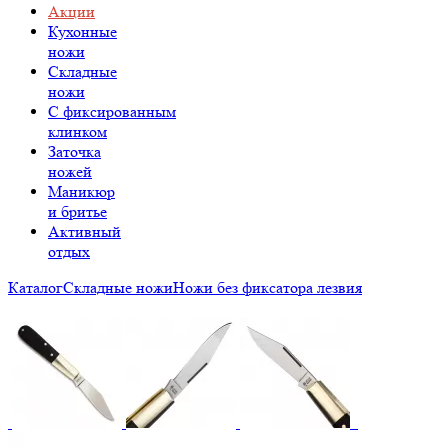
Акции
Кухонные
ножи
Складные
ножи
C фиксированным
клинком
Заточка
ножей
Маникюр
и бритье
Активный
отдых
Каталог
Складные ножи
Ножи без фиксатора лезвия