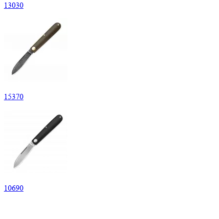
13
030
15
370
10
690