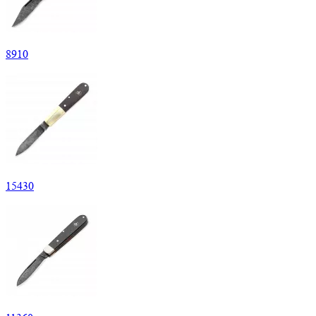
8
910
15
430