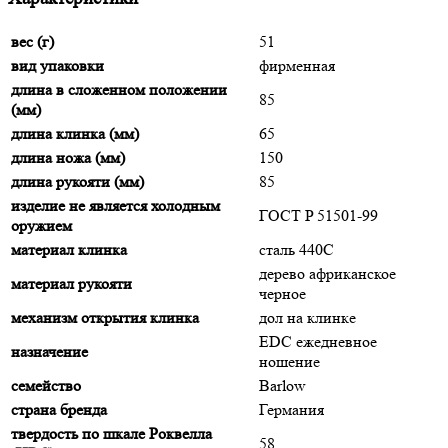
вес (г)
51
вид упаковки
фирменная
длина в сложенном положении
85
(мм)
длина клинка (мм)
65
длина ножа (мм)
150
длина рукояти (мм)
85
изделие не является холодным
ГОСТ P 51501-99
оружием
материал клинка
сталь 440C
дерево африканское
материал рукояти
черное
механизм открытия клинка
дол на клинке
EDC ежедневное
назначение
ношение
семейство
Barlow
страна бренда
Германия
твердость по шкале Роквелла
58