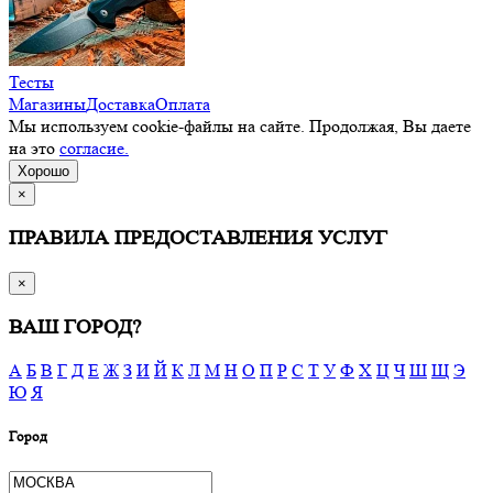
Тесты
Магазины
Доставка
Оплата
Мы используем cookie-файлы на сайте. Продолжая, Вы даете
на это
согласие.
Хорошо
×
ПРАВИЛА ПРЕДОСТАВЛЕНИЯ УСЛУГ
×
ВАШ ГОРОД?
А
Б
В
Г
Д
Е
Ж
З
И
Й
К
Л
М
Н
О
П
Р
С
Т
У
Ф
Х
Ц
Ч
Ш
Щ
Э
Ю
Я
Город