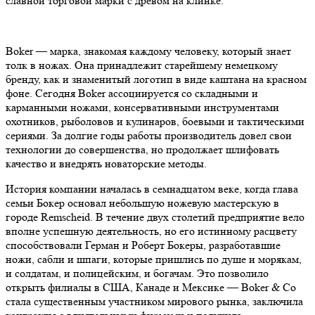
славной торговой марки с древом на клинке.
Boker — марка, знакомая каждому человеку, который знает
толк в ножах. Она принадлежит старейшему немецкому
бренду, как и знаменитый логотип в виде каштана на красном
фоне. Сегодня Boker ассоциируется со складными и
карманными ножами, консервативными инструментами
охотников, рыболовов и кулинаров, боевыми и тактическими
сериями. За долгие годы работы производитель довел свои
технологии до совершенства, но продолжает шлифовать
качество и внедрять новаторские методы.
История компании началась в семнадцатом веке, когда глава
семьи Бокер основал небольшую ножевую мастерскую в
городе Remscheid. В течение двух столетий предприятие вело
вполне успешную деятельность, но его истинному расцвету
способствовали Герман и Роберт Бокеры, разработавшие
ножи, сабли и шпаги, которые пришлись по душе и морякам,
и солдатам, и полицейским, и богачам. Это позволило
открыть филиалы в США, Канаде и Мексике — Boker & Co
стала существенным участником мирового рынка, заключила