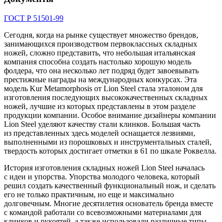
ГОСТ Р 51501-99
Сегодня, когда на рынке существует множество брендов,
занимающихся производством первоклассных складных
ножей, сложно представить, что небольшая итальянская
компания способна создать настолько хорошую модель
фолдера, что она несколько лет подряд будет завоевывать
престижные награды на международных конкурсах. Эта
модель Kur Metamorphosis от Lion Steel стала эталоном для
изготовления последующих высококачественных складных
ножей, лучшие из которых представлены в этом разделе
продукции компании. Особое внимание дизайнеры компании
Lion Steel уделяют качеству стали клинков. Большая часть
из представленных здесь моделей оснащается лезвиями,
выполненными из порошковых и инструментальных сталей,
твердость которых достигает отметки в 61 по шкале Роквелла.
История изготовления складных ножей Lion Steel началась
с идеи и упорства. Упорства молодого человека, который
решил создать качественный функциональный нож, и сделать
его не только практичным, но еще и максимально
долговечным. Многие десятилетия основатель бренда вместе
с командой работали со всевозможными материалами для
клинков и рукоятей, а также использовали различные типы