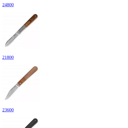
24
800
21
800
23
600