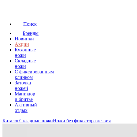
Поиск
Бренды
Новинки
Акции
Кухонные
ножи
Складные
ножи
C фиксированным
клинком
Заточка
ножей
Маникюр
и бритье
Активный
отдых
Каталог
Складные ножи
Ножи без фиксатора лезвия