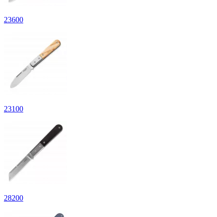
23
600
23
100
28
200