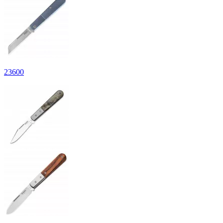
23
600