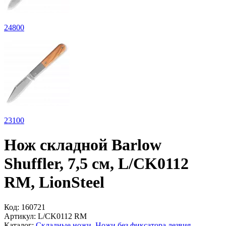
24
800
23
100
Нож складной Barlow
Shuffler, 7,5 см, L/CK0112
RM, LionSteel
Код:
160721
Артикул:
L/CK0112 RM
Каталог:
Складные ножи
,
Ножи без фиксатора лезвия