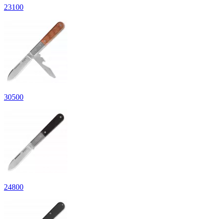
23
100
30
500
24
800