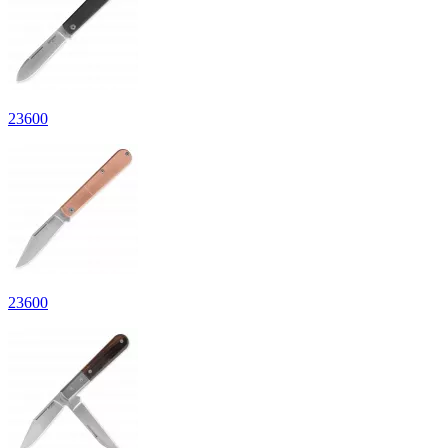
23
600
23
600