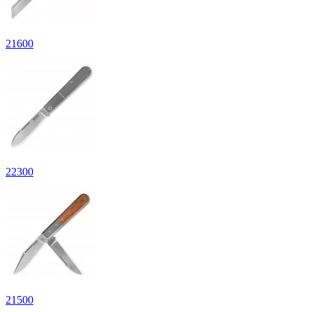
21
600
22
300
21
500