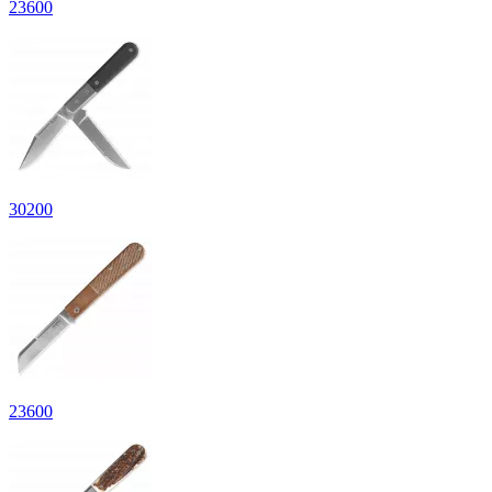
23
600
30
200
23
600