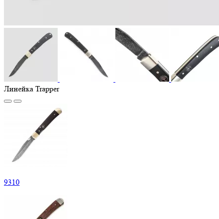
Линейка Trapper
9
310