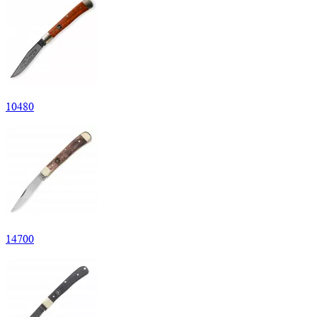
10
480
14
700