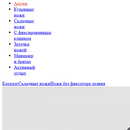
Акции
Кухонные
ножи
Складные
ножи
C фиксированным
клинком
Заточка
ножей
Маникюр
и бритье
Активный
отдых
Каталог
Складные ножи
Ножи без фиксатора лезвия