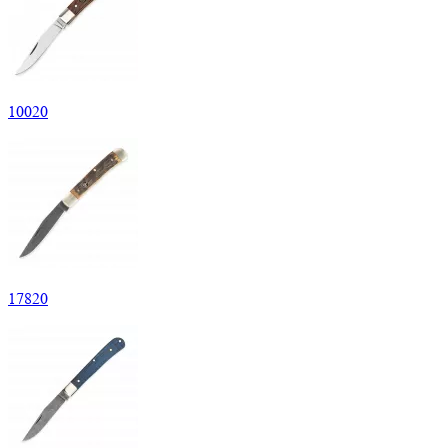
10
020
17
820