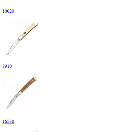
10
020
8
910
16
530