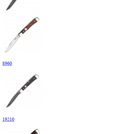
8
960
19
210