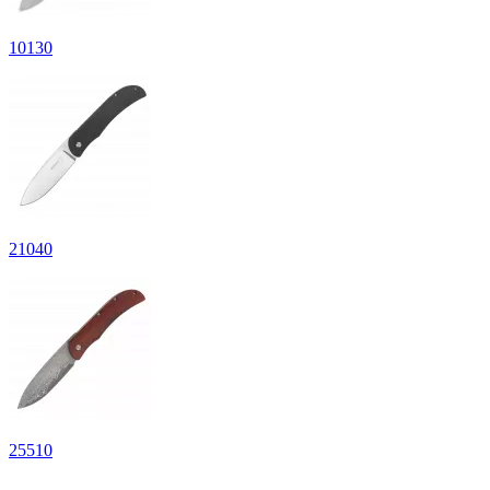
10
130
21
040
25
510