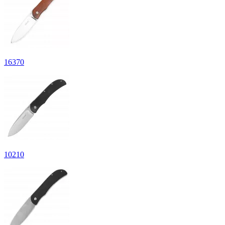
16
370
10
210