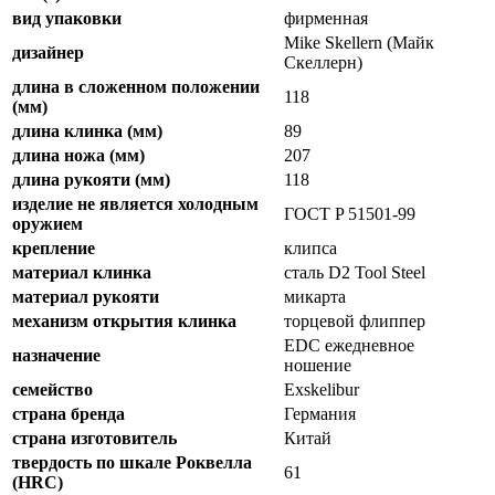
вид упаковки
фирменная
Mike Skellern (Майк
дизайнер
Скеллерн)
длина в сложенном положении
118
(мм)
длина клинка (мм)
89
длина ножа (мм)
207
длина рукояти (мм)
118
изделие не является холодным
ГОСТ P 51501-99
оружием
крепление
клипса
материал клинка
сталь D2 Tool Steel
материал рукояти
микарта
механизм открытия клинка
торцевой флиппер
EDC ежедневное
назначение
ношение
семейство
Exskelibur
страна бренда
Германия
страна изготовитель
Китай
твердость по шкале Роквелла
61
(HRC)