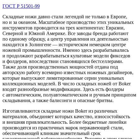
ГОСТ Р 51501-99
Складные ножи давно стали легендой не только в Европе,
но и за океаном. Масштабное производство этих уникальных
инструментов проводится на трех континентах: Евразии,
Северной и Южной Америке. Все заводы бренда работают
по единому образцу, а центр управления их деятельностью
находится в Золингене — историческом немецком центре
ножевой промышленности. Именно здесь разрабатывались
и продолжают разрабатываться культовые модели фикседов
и фолдеров, впоследствии становящихся бестселлерами.
Также доля производственных мощностей отдана под
авторскую работу всемирно известных ножевых дизайнеров,
которые выпускают лимитированные серии уникальных
коллекционных моделей. В число складных ножей от Boker
входят разнообразные модификации. Здесь есть фолдеры
с автоматическим, полуавтоматическим и ручным принципом
складывания, а также балисонги и опасные бритвы.
Изготавливаются складные ножи Boker из различных
материалов, объединяет которых качество, износостойкость
и внешняя привлекательность. Более бюджетные линейки
производятся из практичных марок нержавеющей стали,
обеспечивающей клинкам значительный срок
гарантированной работоспособности. Рукояти в этом случае