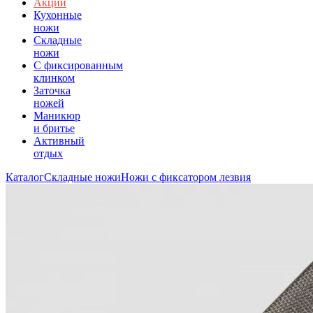
Акции
Кухонные
ножи
Складные
ножи
C фиксированным
клинком
Заточка
ножей
Маникюр
и бритье
Активный
отдых
Каталог
Складные ножи
Ножи с фиксатором лезвия