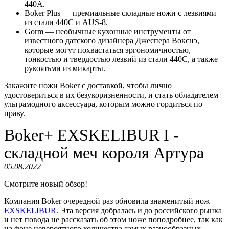
440А.
Boker Plus — премиальные складные ножи с лезвиями
из стали 440С и AUS-8.
Gorm — необычные кухонные инструменты от
известного датского дизайнера Джеспера Вокснэ,
которые могут похвастаться эргономичностью,
тонкостью и твердостью лезвий из стали 440С, а также
рукоятьми из микарты.
Закажите ножи Boker с доставкой, чтобы лично
удостовериться в их безукоризненности, и стать обладателем
ультрамодного аксессуара, которым можно гордиться по
праву.
Boker+ EXSKELIBUR I -
складной меч короля Артура
05.08.2022
Смотрите новый обзор!
Компания Boker очередной раз обновила знаменитый нож
EXSKELIBUR
. Эта версия добралась и до российского рынка
и нет повода не рассказать об этом ноже поподробнее, так как
на фоне невероятного количества самых разнообразных