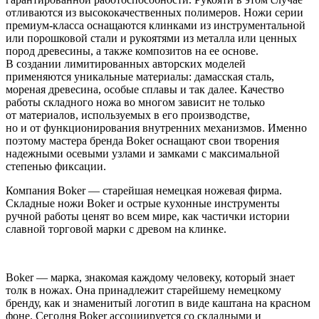
отливаются из высококачественных полимеров. Ножи серии
премиум-класса оснащаются клинками из инструментальной
или порошковой стали и рукоятями из металла или ценных
пород древесины, а также композитов на ее основе.
В создании лимитированных авторских моделей
применяются уникальные материалы: дамасская сталь,
мореная древесина, особые сплавы и так далее. Качество
работы складного ножа во многом зависит не только
от материалов, используемых в его производстве,
но и от функционирования внутренних механизмов. Именно
поэтому мастера бренда Boker оснащают свои творения
надежными осевыми узлами и замками с максимальной
степенью фиксации.
Компания Boker — старейшая немецкая ножевая фирма.
Складные ножи Boker и острые кухонные инструменты
ручной работы ценят во всем мире, как частички истории
славной торговой марки с древом на клинке.
Boker — марка, знакомая каждому человеку, который знает
толк в ножах. Она принадлежит старейшему немецкому
бренду, как и знаменитый логотип в виде каштана на красном
фоне. Сегодня Boker ассоциируется со складными и