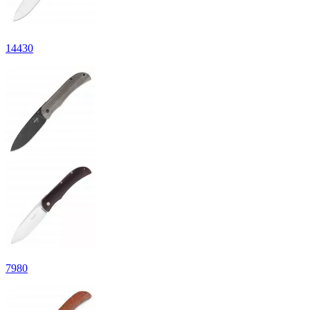
14
430
7
980