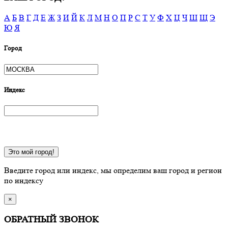
А
Б
В
Г
Д
Е
Ж
З
И
Й
К
Л
М
Н
О
П
Р
С
Т
У
Ф
Х
Ц
Ч
Ш
Щ
Э
Ю
Я
Город
Индекс
Это мой город!
Введите город или индекс, мы определим ваш город и регион
по индексу
×
ОБРАТНЫЙ ЗВОНОК