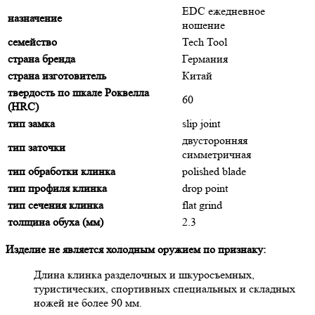
EDC ежедневное
назначение
ношение
семейство
Tech Tool
страна бренда
Германия
страна изготовитель
Китай
твердость по шкале Роквелла
60
(HRC)
тип замка
slip joint
двусторонняя
тип заточки
симметричная
тип обработки клинка
polished blade
тип профиля клинка
drop point
тип сечения клинка
flat grind
толщина обуха (мм)
2.3
Изделие не является холодным оружием по признаку:
Длина клинка разделочных и шкуросъемных,
туристических, спортивных специальных и складных
ножей не более 90 мм.