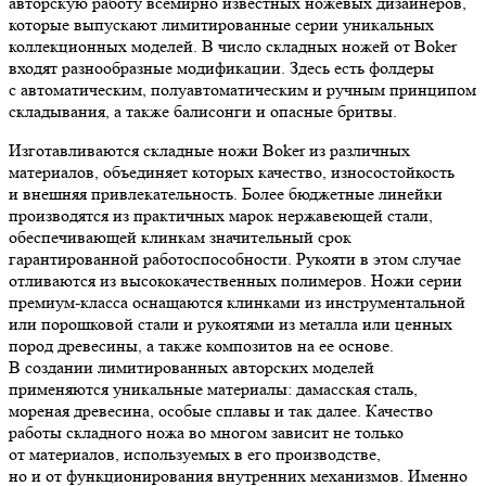
авторскую работу всемирно известных ножевых дизайнеров,
которые выпускают лимитированные серии уникальных
коллекционных моделей. В число складных ножей от Boker
входят разнообразные модификации. Здесь есть фолдеры
с автоматическим, полуавтоматическим и ручным принципом
складывания, а также балисонги и опасные бритвы.
Изготавливаются складные ножи Boker из различных
материалов, объединяет которых качество, износостойкость
и внешняя привлекательность. Более бюджетные линейки
производятся из практичных марок нержавеющей стали,
обеспечивающей клинкам значительный срок
гарантированной работоспособности. Рукояти в этом случае
отливаются из высококачественных полимеров. Ножи серии
премиум-класса оснащаются клинками из инструментальной
или порошковой стали и рукоятями из металла или ценных
пород древесины, а также композитов на ее основе.
В создании лимитированных авторских моделей
применяются уникальные материалы: дамасская сталь,
мореная древесина, особые сплавы и так далее. Качество
работы складного ножа во многом зависит не только
от материалов, используемых в его производстве,
но и от функционирования внутренних механизмов. Именно