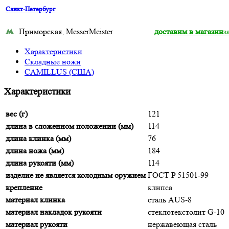
Санкт-Петербург
Приморская, MesserMeister
доставим в магазин
з
Характеристики
Складные ножи
CAMILLUS (США)
Характеристики
вес (г)
121
длина в сложенном положении (мм)
114
длина клинка (мм)
76
длина ножа (мм)
184
длина рукояти (мм)
114
изделие не является холодным оружием
ГОСТ P 51501-99
крепление
клипса
материал клинка
сталь AUS-8
материал накладок рукояти
стеклотекстолит G-10
материал рукояти
нержавеющая сталь