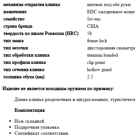
механизм открытия клинка
шпенек под обе руки
назначение
EDC ежедневное ноше
семейство
Sevens
страна бренда
США
твердость по шкале Роквелла (HRC)
58
тип замка
frame lock
тип заточки
двусторонняя симмет
тип обработки клинка
titanium bonded
тип профиля клинка
clip point
тип сечения клинка
hollow grind
толщина обуха (мм)
2.5
Изделие не является холодным оружием по признаку:
Длина клинка разделочных и шкуросъемных, туристическ
Комплектация:
Нож складной.
Подарочная упаковка.
Сертификат соответствия.