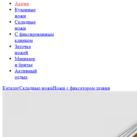
Акции
Кухонные
ножи
Складные
ножи
C фиксированным
клинком
Заточка
ножей
Маникюр
и бритье
Активный
отдых
Каталог
Складные ножи
Ножи с фиксатором лезвия