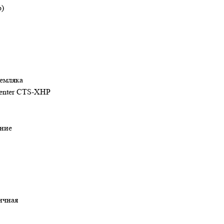
р)
темляка
penter CTS-XHP
ние
ричная