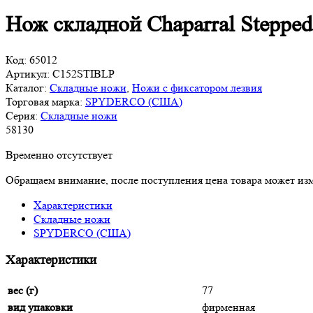
Нож складной Chaparral Steppe
Код:
65012
Артикул:
C152STIBLP
Каталог:
Складные ножи
,
Ножи с фиксатором лезвия
Торговая марка:
SPYDERCO (США)
Серия:
Складные ножи
58
130
Временно отсутствует
Обращаем внимание, после поступления цена товара может изм
Характеристики
Складные ножи
SPYDERCO (США)
Характеристики
вес (г)
77
вид упаковки
фирменная