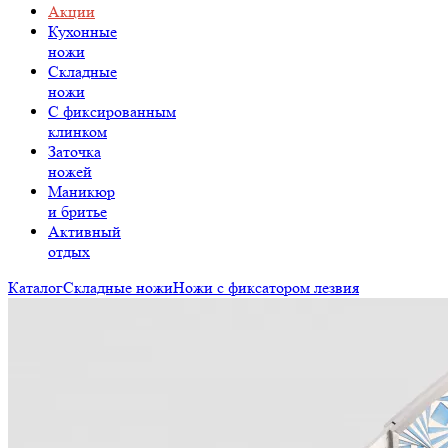
Акции
Кухонные
ножи
Складные
ножи
C фиксированным
клинком
Заточка
ножей
Маникюр
и бритье
Активный
отдых
Каталог
Складные ножи
Ножи с фиксатором лезвия