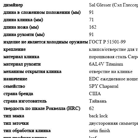
дизайнер
Sal Glesser (Сэл Глессе
длина в сложенном положении (мм)
91
длина клинка (мм)
71
длина ножа (мм)
162
длина рукояти (мм)
91
изделие не является холодным оружием
ГОСТ P 51501-99
крепление
клипса/отверстие для 
материал клинка
порошковая сталь Car
материал рукояти
6AL4V Titanium
механизм открытия клинка
отверстие на клинке
назначение
EDC ежедневное ноше
семейство
SPY Chaparral
страна бренда
США
страна изготовитель
Тайвань
твердость по шкале Роквелла (HRC)
62
тип замка
back lock
тип заточки
двусторонняя симмет
тип обработки клинка
satin finish
тип профиля клинка
leaf