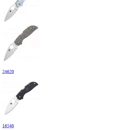
24
620
16
540