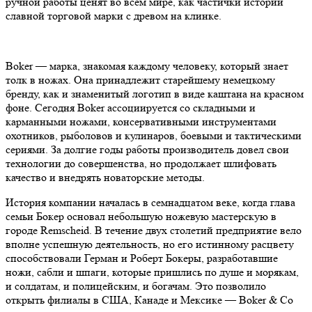
ручной работы ценят во всем мире, как частички истории
славной торговой марки с древом на клинке.
Boker — марка, знакомая каждому человеку, который знает
толк в ножах. Она принадлежит старейшему немецкому
бренду, как и знаменитый логотип в виде каштана на красном
фоне. Сегодня Boker ассоциируется со складными и
карманными ножами, консервативными инструментами
охотников, рыболовов и кулинаров, боевыми и тактическими
сериями. За долгие годы работы производитель довел свои
технологии до совершенства, но продолжает шлифовать
качество и внедрять новаторские методы.
История компании началась в семнадцатом веке, когда глава
семьи Бокер основал небольшую ножевую мастерскую в
городе Remscheid. В течение двух столетий предприятие вело
вполне успешную деятельность, но его истинному расцвету
способствовали Герман и Роберт Бокеры, разработавшие
ножи, сабли и шпаги, которые пришлись по душе и морякам,
и солдатам, и полицейским, и богачам. Это позволило
открыть филиалы в США, Канаде и Мексике — Boker & Co