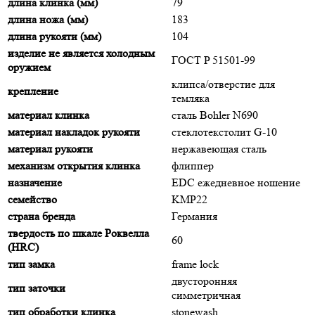
длина клинка (мм)
79
длина ножа (мм)
183
длина рукояти (мм)
104
изделие не является холодным
ГОСТ P 51501-99
оружием
клипса/отверстие для
крепление
темляка
материал клинка
сталь Bohler N690
материал накладок рукояти
стеклотекстолит G-10
материал рукояти
нержавеющая сталь
механизм открытия клинка
флиппер
назначение
EDC ежедневное ношение
семейство
KMP22
страна бренда
Германия
твердость по шкале Роквелла
60
(HRC)
тип замка
frame lock
двусторонняя
тип заточки
симметричная
тип обработки клинка
stonewash