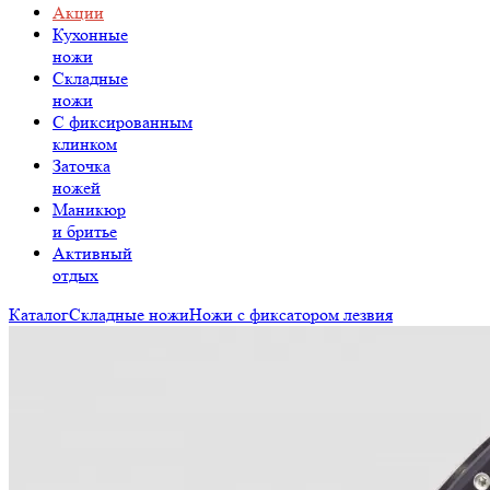
Акции
Кухонные
ножи
Складные
ножи
C фиксированным
клинком
Заточка
ножей
Маникюр
и бритье
Активный
отдых
Каталог
Складные ножи
Ножи с фиксатором лезвия