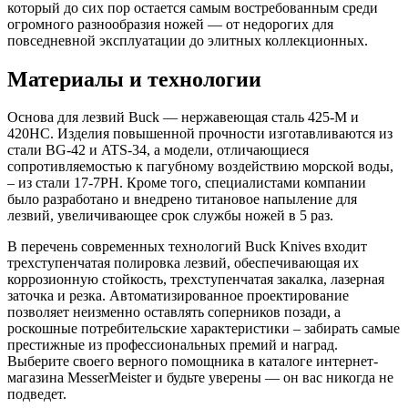
который до сих пор остается самым востребованным среди
огромного разнообразия ножей — от недорогих для
повседневной эксплуатации до элитных коллекционных.
Материалы и технологии
Основа для лезвий Buck — нержавеющая сталь 425-М и
420HC. Изделия повышенной прочности изготавливаются из
стали BG-42 и ATS-34, а модели, отличающиеся
сопротивляемостью к пагубному воздействию морской воды,
– из стали 17-7PH. Кроме того, специалистами компании
было разработано и внедрено титановое напыление для
лезвий, увеличивающее срок службы ножей в 5 раз.
В перечень современных технологий Buck Knives входит
трехступенчатая полировка лезвий, обеспечивающая их
коррозионную стойкость, трехступенчатая закалка, лазерная
заточка и резка. Автоматизированное проектирование
позволяет неизменно оставлять соперников позади, а
роскошные потребительские характеристики – забирать самые
престижные из профессиональных премий и наград.
Выберите своего верного помощника в каталоге интернет-
магазина MesserMeister и будьте уверены — он вас никогда не
подведет.