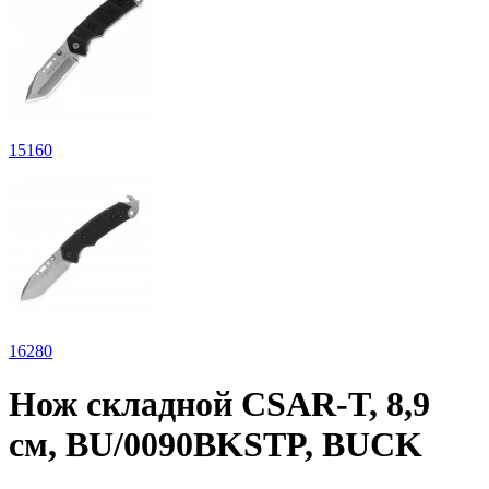
15
160
16
280
Нож складной CSAR-T, 8,9
см, BU/0090BKSTP, BUCK