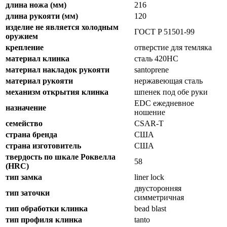
длина ножа (мм)
216
длина рукояти (мм)
120
изделие не является холодным
ГОСТ P 51501-99
оружием
крепление
отверстие для темляка
материал клинка
сталь 420HC
материал накладок рукояти
santoprene
материал рукояти
нержавеющая сталь
механизм открытия клинка
шпенек под обе руки
EDC ежедневное
назначение
ношение
семейство
CSAR-T
страна бренда
США
страна изготовитель
США
твердость по шкале Роквелла
58
(HRC)
тип замка
liner lock
двусторонняя
тип заточки
симметричная
тип обработки клинка
bead blast
тип профиля клинка
tanto