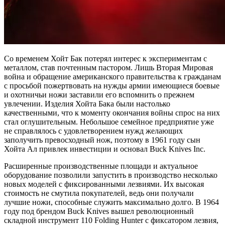
Со временем Хойт Бак потерял интерес к экспериментам с
металлом, став почтенным пастором. Лишь Вторая Мировая
война и обращение американского правительства к гражданам
с просьбой пожертвовать на нужды армии имеющиеся боевые
и охотничьи ножи заставили его вспомнить о прежнем
увлечении. Изделия Хойта Бака были настолько
качественными, что к моменту окончания войны спрос на них
стал оглушительным. Небольшое семейное предприятие уже
не справлялось с удовлетворением нужд желающих
заполучить превосходный нож, поэтому в 1961 году сын
Хойта Ал привлек инвестиции и основал Buck Knives Inc.
Расширенные производственные площади и актуальное
оборудование позволили запустить в производство несколько
новых моделей с фиксированными лезвиями. Их высокая
стоимость не смутила покупателей, ведь они получали
лучшие ножи, способные служить максимально долго. В 1964
году под брендом Buck Knives вышел революционный
складной инструмент 110 Folding Hunter с фиксатором лезвия,