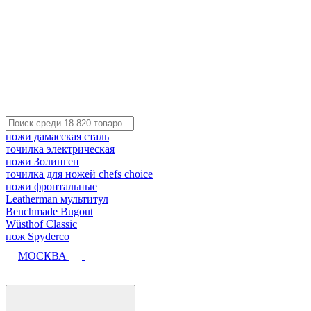
ножи дамасская сталь
точилка электрическая
ножи Золинген
точилка для ножей chefs choice
ножи фронтальные
Leatherman мультитул
Benchmade Bugout
Wüsthof Classic
нож Spyderco
МОСКВА