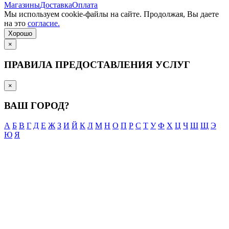
Магазины
Доставка
Оплата
Мы используем cookie-файлы на сайте. Продолжая, Вы даете
на это
согласие.
Хорошо
×
ПРАВИЛА ПРЕДОСТАВЛЕНИЯ УСЛУГ
×
ВАШ ГОРОД?
А
Б
В
Г
Д
Е
Ж
З
И
Й
К
Л
М
Н
О
П
Р
С
Т
У
Ф
Х
Ц
Ч
Ш
Щ
Э
Ю
Я