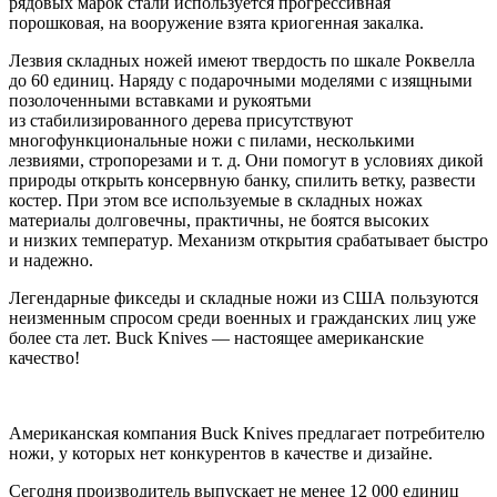
рядовых марок стали используется прогрессивная
порошковая, на вооружение взята криогенная закалка.
Лезвия складных ножей имеют твердость по шкале Роквелла
до 60 единиц. Наряду с подарочными моделями с изящными
позолоченными вставками и рукоятьми
из стабилизированного дерева присутствуют
многофункциональные ножи с пилами, несколькими
лезвиями, стропорезами и т. д. Они помогут в условиях дикой
природы открыть консервную банку, спилить ветку, развести
костер. При этом все используемые в складных ножах
материалы долговечны, практичны, не боятся высоких
и низких температур. Механизм открытия срабатывает быстро
и надежно.
Легендарные фикседы и складные ножи из США пользуются
неизменным спросом среди военных и гражданских лиц уже
более ста лет. Buck Knives — настоящее американские
качество!
Американская компания Buck Knives предлагает потребителю
ножи, у которых нет конкурентов в качестве и дизайне.
Сегодня производитель выпускает не менее 12 000 единиц