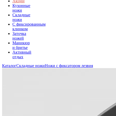
Акции
Кухонные
ножи
Складные
ножи
C фиксированным
клинком
Заточка
ножей
Маникюр
и бритье
Активный
отдых
Каталог
Складные ножи
Ножи с фиксатором лезвия