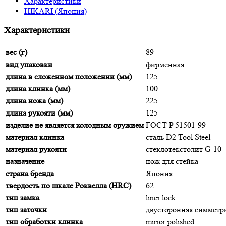
Характеристики
HIKARI (Япония)
Характеристики
вес (г)
89
вид упаковки
фирменная
длина в сложенном положении (мм)
125
длина клинка (мм)
100
длина ножа (мм)
225
длина рукояти (мм)
125
изделие не является холодным оружием
ГОСТ P 51501-99
материал клинка
сталь D2 Tool Steel
материал рукояти
стеклотекстолит G-10
назначение
нож для стейка
страна бренда
Япония
твердость по шкале Роквелла (HRC)
62
тип замка
liner lock
тип заточки
двусторонняя симмет
тип обработки клинка
mirror polished