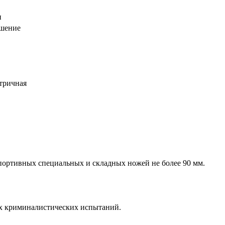
и
шение
етричная
портивных специальных и складных ножей не более 90 мм.
х криминалистических испытаний.