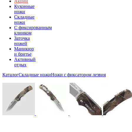
Акции
Кухонные
ножи
Складные
ножи
C фиксированным
клинком
Заточка
ножей
Маникюр
и бритье
Активный
отдых
Каталог
Складные ножи
Ножи с фиксатором лезвия