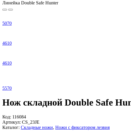
Линейка Double Safe Hunter
5
070
4
610
4
610
5
570
Нож складной Double Safe Hu
Код:
116084
Артикул:
CS_23JE
Каталог:
Складные ножи
,
Ножи с фиксатором лезвия