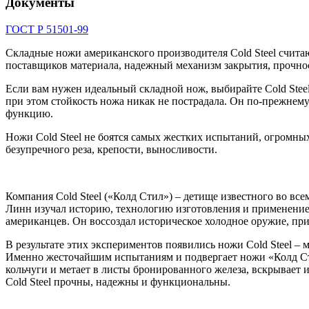
Документы
ГОСТ Р 51501-99
Складные ножи американского производителя Cold Steel считаю
поставщиков материала, надежный механизм закрытия, прочность
Если вам нужен идеальный складной нож, выбирайте Cold Stee
при этом стойкость ножа никак не пострадала. Он по-прежнему
функцию.
Ножи Cold Steel не боятся самых жестких испытаний, огромны
безупречного реза, крепости, выносливости.
Компания Cold Steel («Колд Стил») – детище известного во вс
Линн изучал историю, технологию изготовления и применение
американцев. Он воссоздал историческое холодное оружие, пр
В результате этих экспериментов появились ножи Cold Steel
Именно жесточайшим испытаниям и подвергает ножи «Колд Сти
кольчуги и метает в листы бронированного железа, вскрывает 
Cold Steel прочны, надежны и функциональны.