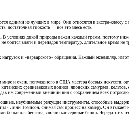
тся одними из лучших в мире. Они относятся к экстра-классу с
, достаточная гибкость — все это здесь есть.
l. В условиях дикой природы важен каждый грамм, поэтому инж
 не боится влаги и перепадов температур, длительное время не
х нагрузок и «варварского» обращения. Каждый экземпляр, изг
ем мире и очень популярного в США мастера боевых искусств, о
 китайских средневековых воинов, японских самураев, кельтов
идав им современный внешний вид с сохранением всех потрясаю
 – мощные, неубиваемые режущие инструменты, способные выдерж
л» Линн Томпсон, снимая сам процесс на камеру. Он втыкает 
ими бочки для бензина, словно консервные банки. Череда этих 