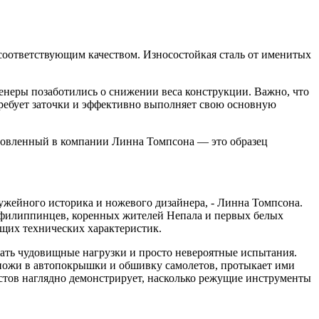
 соответствующим качеством. Износостойкая сталь от именитых
енеры позаботились о снижении веса конструкции. Важно, что
 требует заточки и эффективно выполняет свою основную
отовленный в компании Линна Томпсона — это образец
ружейного историка и ножевого дизайнера, - Линна Томпсона.
, филиппинцев, коренных жителей Непала и первых белых
щих технических характеристик.
ать чудовищные нагрузки и просто невероятные испытания.
ножи в автопокрышки и обшивку самолетов, протыкает ими
тестов наглядно демонстрирует, насколько режущие инструменты