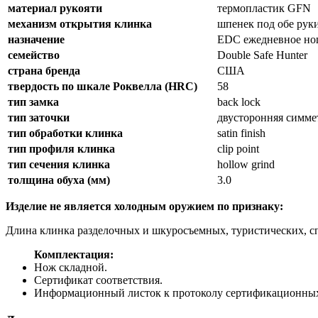
материал рукояти
термопластик GFN
механизм открытия клинка
шпенек под обе рук
назначение
EDC ежедневное но
семейство
Double Safe Hunter
страна бренда
США
твердость по шкале Роквелла (HRC)
58
тип замка
back lock
тип заточки
двусторонняя симм
тип обработки клинка
satin finish
тип профиля клинка
clip point
тип сечения клинка
hollow grind
толщина обуха (мм)
3.0
Изделие не является холодным оружием по признаку:
Длина клинка разделочных и шкуросъемных, туристических, с
Комплектация:
Нож складной.
Сертификат соответствия.
Информационный листок к протоколу сертификационны