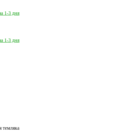
за 1-3 дня
за 1-3 дня
я темляка