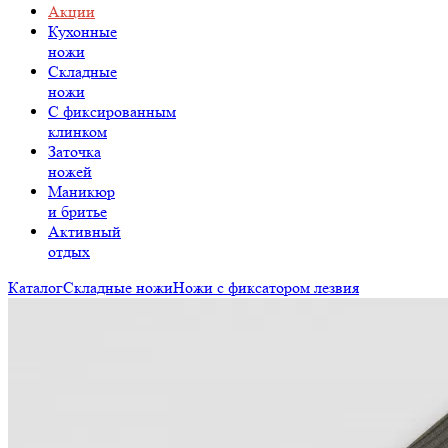
Акции
Кухонные
ножи
Складные
ножи
C фиксированным
клинком
Заточка
ножей
Маникюр
и бритье
Активный
отдых
Каталог
Складные ножи
Ножи с фиксатором лезвия