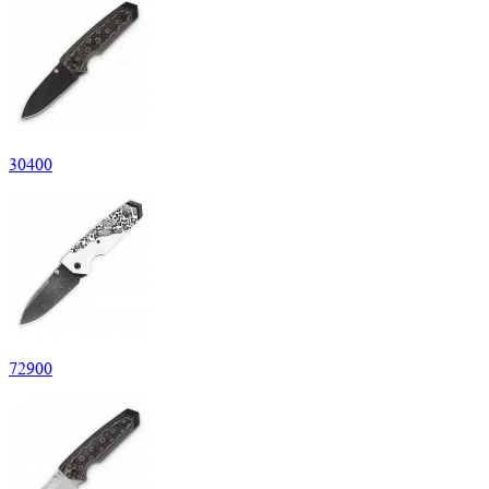
30
400
72
900