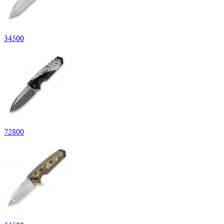
34
500
72
800