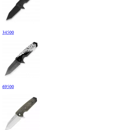
34
500
69
500