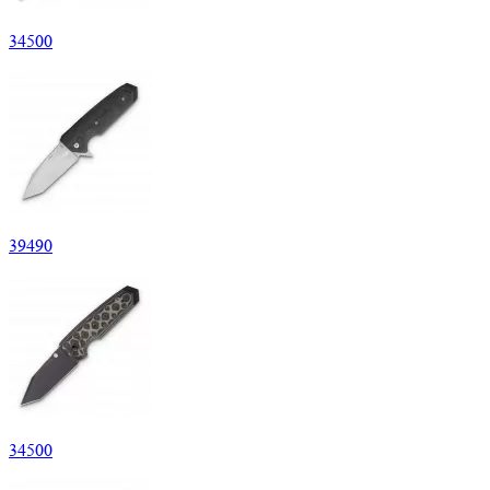
34
500
39
490
34
500