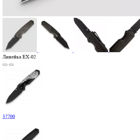
Линейка EX-02
37
700