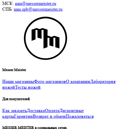
МСК:
mm@messermeister.ru
СПБ:
mm.spb@messermeister.ru
Messer Meister
Наши магазины
Фото магазинов
О компании
Лаборатория
ножей
Тесты ножей
Для покупателей
Как заказать
Доставка
Оплата
Дисконтные
карты
Гарантии
Возврат и обмен
Пожаловаться
MESSER MEISTER в социальных сетях