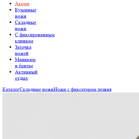
Акции
Кухонные
ножи
Складные
ножи
C фиксированным
клинком
Заточка
ножей
Маникюр
и бритье
Активный
отдых
Каталог
Складные ножи
Ножи с фиксатором лезвия