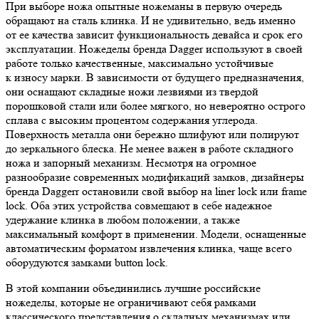
При выборе ножа опытные ножеманы в первую очередь
обращают на сталь клинка. И не удивительно, ведь именно
от ее качества зависит функциональность девайса и срок его
эксплуатации. Ножеделы бренда Dagger используют в своей
работе только качественные, максимально устойчивые
к износу марки. В зависимости от будущего предназначения,
они оснащают складные ножи лезвиями из твердой
порошковой стали или более мягкого, но невероятно острого
сплава с высоким процентом содержания углерода.
Поверхность металла они бережно шлифуют или полируют
до зеркального блеска. Не менее важен в работе складного
ножа и запорный механизм. Несмотря на огромное
разнообразие современных модификаций замков, дизайнеры
бренда Daggerr остановили свой выбор на liner lock или frame
lock. Оба этих устройства совмещают в себе надежное
удержание клинка в любом положении, а также
максимальный комфорт в применении. Модели, оснащенные
автоматическим форматом извлечения клинка, чаще всего
оборудуются замками button lock.
В этой компании объединились лучшие российские
ножеделы, которые не ограничивают себя рамками
классического представления о складных механизмах или