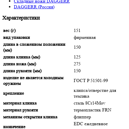
Складные ножи DAGGERR
DAGGERR (Россия)
Характеристики
вес (г)
151
вид упаковки
фирменная
длина в сложенном положении
150
(мм)
длина клинка (мм)
125
длина ножа (мм)
275
длина рукояти (мм)
150
изделие не является холодным
ГОСТ P 51501-99
оружием
клипса/отверстие для
крепление
темляка
материал клинка
сталь 8Cr14Mov
материал рукояти
термопластик FRN
механизм открытия клинка
флиппер
EDC ежедневное
назначение