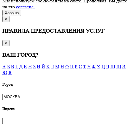
Мы используем cookie-файлы на сайте. Продолжая, Вы даете
на это
согласие.
Хорошо
×
ПРАВИЛА ПРЕДОСТАВЛЕНИЯ УСЛУГ
×
ВАШ ГОРОД?
А
Б
В
Г
Д
Е
Ж
З
И
Й
К
Л
М
Н
О
П
Р
С
Т
У
Ф
Х
Ц
Ч
Ш
Щ
Э
Ю
Я
Город
Индекс