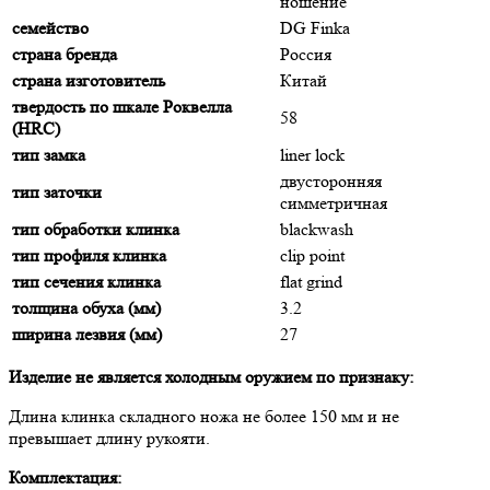
ношение
семейство
DG Finka
страна бренда
Россия
страна изготовитель
Китай
твердость по шкале Роквелла
58
(HRC)
тип замка
liner lock
двусторонняя
тип заточки
симметричная
тип обработки клинка
blackwash
тип профиля клинка
clip point
тип сечения клинка
flat grind
толщина обуха (мм)
3.2
ширина лезвия (мм)
27
Изделие не является холодным оружием по признаку:
Длина клинка складного ножа не более 150 мм и не
превышает длину рукояти.
Комплектация: