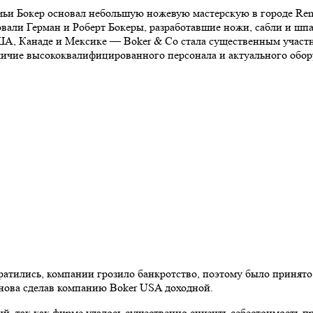
емьи Бокер основал небольшую ножевую мастерскую в городе Rem
вали Герман и Роберт Бокеры, разработавшие ножи, сабли и шпа
ША, Канаде и Мексике — Boker & Co стала существенным участ
ичие высококвалифицированного персонала и актуального обору
тились, компании грозило банкротство, поэтому было принято 
снова сделав компанию Boker USA доходной.
 так как фирме удалось существенно снизить себестоимость пр