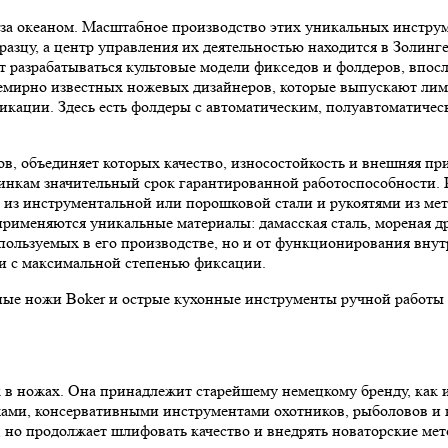
и за океаном. Масштабное производство этих уникальных инструм
азцу, а центр управления их деятельностью находится в Золин
разрабатываться культовые модели фикседов и фолдеров, впосл
семирно известных ножевых дизайнеров, которые выпускают ли
икации. Здесь есть фолдеры с автоматическим, полуавтоматиче
в, объединяет которых качество, износостойкость и внешняя пр
нкам значительный срок гарантированной работоспособности. Р
из инструментальной или порошковой стали и рукоятями из мет
рименяются уникальные материалы: дамасская сталь, мореная др
спользуемых в его производстве, но и от функционирования вну
и с максимальной степенью фиксации.
ые ножи Boker и острые кухонные инструменты ручной работы ц
к в ножах. Она принадлежит старейшему немецкому бренду, как 
ами, консервативными инструментами охотников, рыболовов и к
 но продолжает шлифовать качество и внедрять новаторские мет