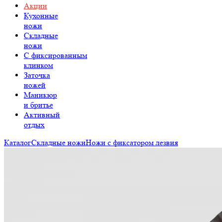
Акции
Кухонные
ножи
Складные
ножи
C фиксированным
клинком
Заточка
ножей
Маникюр
и бритье
Активный
отдых
Каталог
Складные ножи
Ножи с фиксатором лезвия