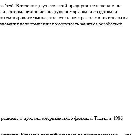
scheid. В течение двух столетий предприятие вело вполне
ги, которые пришлись по душе и морякам, и солдатам, и
ником мирового рынка, заключила контракты с влиятельными
дования дало компании возможность заняться обработкой
решение о продаже американского филиала. Только в 1986
одукции. Качество изделий осталось на прежнем уровне — это