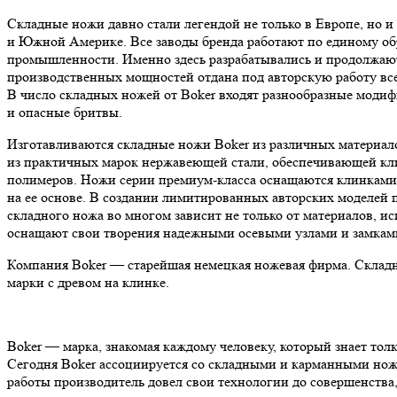
Складные ножи давно стали легендой не только в Европе, но 
и Южной Америке. Все заводы бренда работают по единому обр
промышленности. Именно здесь разрабатывались и продолжают 
производственных мощностей отдана под авторскую работу в
В число складных ножей от Boker входят разнообразные модиф
и опасные бритвы.
Изготавливаются складные ножи Boker из различных материало
из практичных марок нержавеющей стали, обеспечивающей кли
полимеров. Ножи серии премиум-класса оснащаются клинками 
на ее основе. В создании лимитированных авторских моделей п
складного ножа во многом зависит не только от материалов, и
оснащают свои творения надежными осевыми узлами и замкам
Компания Boker — старейшая немецкая ножевая фирма. Складн
марки с древом на клинке.
Boker — марка, знакомая каждому человеку, который знает тол
Сегодня Boker ассоциируется со складными и карманными нож
работы производитель довел свои технологии до совершенства,