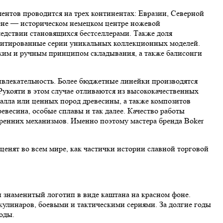
ентов проводится на трех континентах: Евразии, Северной
гене — историческом немецком центре ножевой
едствии становящихся бестселлерами. Также доля
митированные серии уникальных коллекционных моделей.
ским и ручным принципом складывания, а также балисонги
ивлекательность. Более бюджетные линейки производятся
укояти в этом случае отливаются из высококачественных
алла или ценных пород древесины, а также композитов
евесина, особые сплавы и так далее. Качество работы
тренних механизмов. Именно поэтому мастера бренда Boker
енят во всем мире, как частички истории славной торговой
и знаменитый логотип в виде каштана на красном фоне.
улинаров, боевыми и тактическими сериями. За долгие годы
оды.