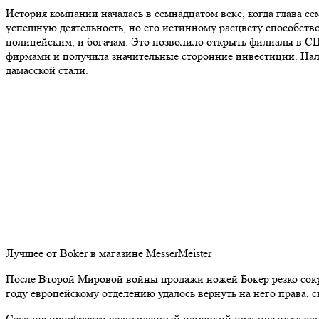
История компании началась в семнадцатом веке, когда глава с
успешную деятельность, но его истинному расцвету способство
полицейским, и богачам. Это позволило открыть филиалы в С
фирмами и получила значительные сторонние инвестиции. Нал
дамасской стали.
Лучшее от Boker в магазине MesserMeister
После Второй Мировой войны продажи ножей Бокер резко сокра
году европейскому отделению удалось вернуть на него права, 
Сегодня приобрести великолепный немецкий нож может каждый,