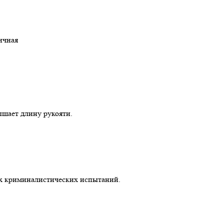
ричная
ышает длину рукояти.
х криминалистических испытаний.