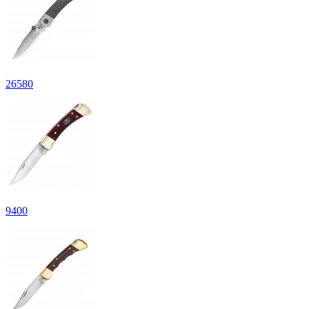
26
580
9
400