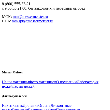
8 (800) 555-33-21
с 9:00 до 21:00, без выходных и перерыва на обед
МСК:
mm@messermeister.ru
СПБ:
mm.spb@messermeister.ru
Messer Meister
Наши магазины
Фото магазинов
О компании
Лаборатория
ножей
Тесты ножей
Для покупателей
Как заказать
Доставка
Оплата
Дисконтные
карты
Гарантии
Возврат и обмен
Пожаловаться