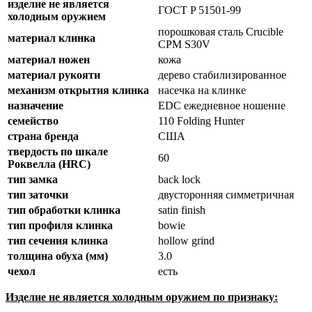
изделие не является
ГОСТ P 51501-99
холодным оружием
порошковая сталь Crucible
материал клинка
CPM S30V
материал ножен
кожа
материал рукояти
дерево стабилизированное
механизм открытия клинка
насечка на клинке
назначение
EDC ежедневное ношение
семейство
110 Folding Hunter
страна бренда
США
твердость по шкале
60
Роквелла (HRC)
тип замка
back lock
тип заточки
двусторонняя симметричная
тип обработки клинка
satin finish
тип профиля клинка
bowie
тип сечения клинка
hollow grind
толщина обуха (мм)
3.0
чехол
есть
Изделие не является холодным оружием по признаку: