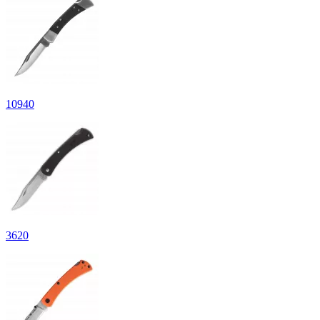
10
940
3
620