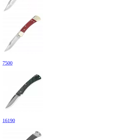
7
500
16
190