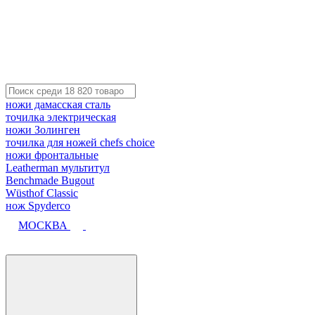
ножи дамасская сталь
точилка электрическая
ножи Золинген
точилка для ножей chefs choice
ножи фронтальные
Leatherman мультитул
Benchmade Bugout
Wüsthof Classic
нож Spyderco
МОСКВА