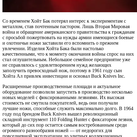
Со временем Хойт Бак потерял интерес к экспериментам с
металлом, став почтенным пастором. Лишь Вторая Мировая
война и обращение американского правительства к гражданам
с просьбой пожертвовать на нужды армии имеющиеся боевые
и охотничьи ножи заставили его вспомнить о прежнем
увлечении. Изделия Хойта Бака были настолько
качественными, что к моменту окончания войны спрос на них
стал оглушительным. Небольшое семейное предприятие уже
не справлялось с удовлетворением нужд желающих
заполучить превосходный нож, поэтому в 1961 году сын
Хойта Ал привлек инвестиции и основал Buck Knives Inc.
Расширенные производственные площади и актуальное
оборудование позволили запустить в производство несколько
новых моделей с фиксированными лезвиями. Их высокая
стоимость не смутила покупателей, ведь они получали
лучшие ножи, способные служить максимально долго. В 1964
году под брендом Buck Knives вышел революционный
складной инструмент 110 Folding Hunter с фиксатором лезвия,
который до сих пор остается самым востребованным среди
огромного разнообразия ножей — от недорогих для
повседневной эксплуатации до элитных коллекционных.