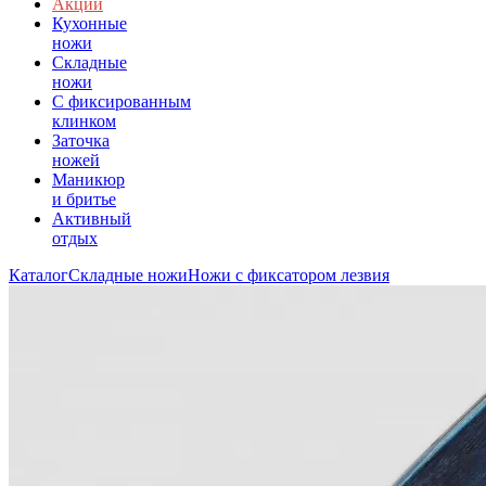
Акции
Кухонные
ножи
Складные
ножи
C фиксированным
клинком
Заточка
ножей
Маникюр
и бритье
Активный
отдых
Каталог
Складные ножи
Ножи с фиксатором лезвия