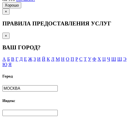
Хорошо
×
ПРАВИЛА ПРЕДОСТАВЛЕНИЯ УСЛУГ
×
ВАШ ГОРОД?
А
Б
В
Г
Д
Е
Ж
З
И
Й
К
Л
М
Н
О
П
Р
С
Т
У
Ф
Х
Ц
Ч
Ш
Щ
Э
Ю
Я
Город
Индекс