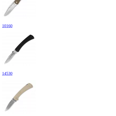
10
160
14
530