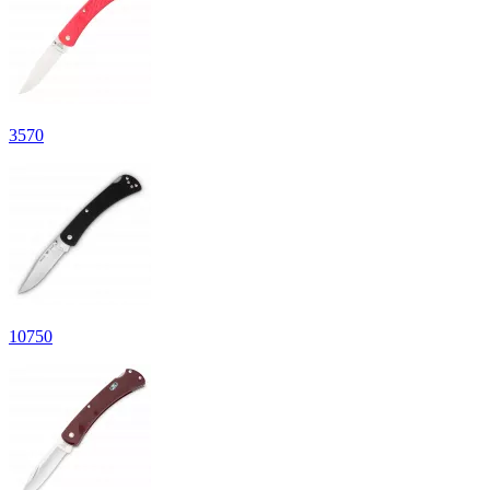
3
570
10
750