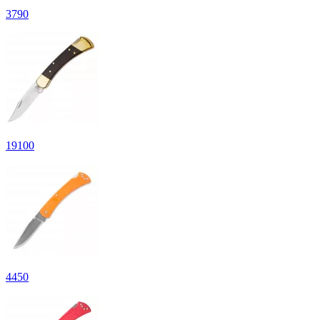
3
790
19
100
4
450