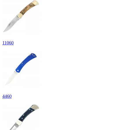
11
060
4
460