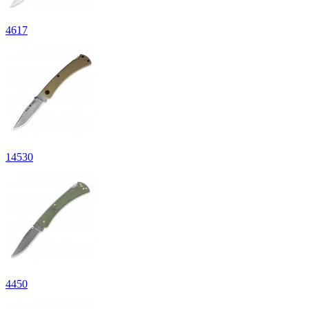
4
617
14
530
4
450