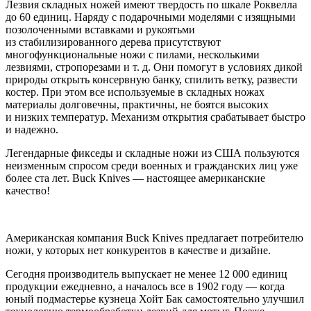
Лезвия складных ножей имеют твердость по шкале Роквелла
до 60 единиц. Наряду с подарочными моделями с изящными
позолоченными вставками и рукоятьми
из стабилизированного дерева присутствуют
многофункциональные ножи с пилами, несколькими
лезвиями, стропорезами и т. д. Они помогут в условиях дикой
природы открыть консервную банку, спилить ветку, развести
костер. При этом все используемые в складных ножах
материалы долговечны, практичны, не боятся высоких
и низких температур. Механизм открытия срабатывает быстро
и надежно.
Легендарные фикседы и складные ножи из США пользуются
неизменным спросом среди военных и гражданских лиц уже
более ста лет. Buck Knives — настоящее американские
качество!
Американская компания Buck Knives предлагает потребителю
ножи, у которых нет конкурентов в качестве и дизайне.
Сегодня производитель выпускает не менее 12 000 единиц
продукции ежедневно, а началось все в 1902 году — когда
юный подмастерье кузнеца Хойт Бак самостоятельно улучшил