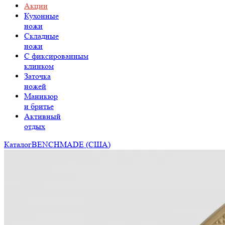
Акции
Кухонные
ножи
Складные
ножи
C фиксированным
клинком
Заточка
ножей
Маникюр
и бритье
Активный
отдых
Каталог
BENCHMADE (США)