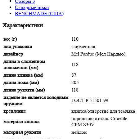
Обзоры
3
Складные ножи
BENCHMADE (США)
Характеристики
вес (г)
110
вид упаковки
фирменная
дизайнер
Mel Pardue (Мел Пардью)
длина в сложенном
118
положении (мм)
длина клинка (мм)
87
длина ножа (мм)
205
длина рукояти (мм)
118
изделие не является холодным
ГОСТ P 51501-99
оружием
крепление
клипса/отверстие для темляка
порошковая сталь Crucible
материал клинка
CPM S30V
материал рукояти
нейлон