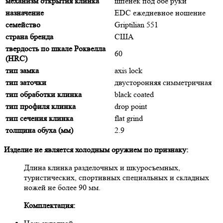
механизм открытия клинка
шпенек под обе руки
назначение
EDC ежедневное ношение
семейство
Griptilian 551
страна бренда
США
твердость по шкале Роквелла
60
(HRC)
тип замка
axis lock
тип заточки
двусторонняя симметричная
тип обработки клинка
black coated
тип профиля клинка
drop point
тип сечения клинка
flat grind
толщина обуха (мм)
2.9
Изделие не является холодным оружием по признаку:
Длина клинка разделочных и шкуросъемных,
туристических, спортивных специальных и складных
ножей не более 90 мм.
Комплектация: