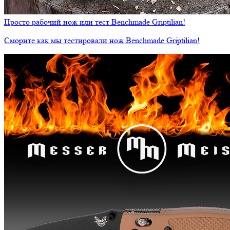
Просто рабочий нож или тест Benchmade Griptilian!
Сморите как мы тестировали нож Benchmade Griptilian!