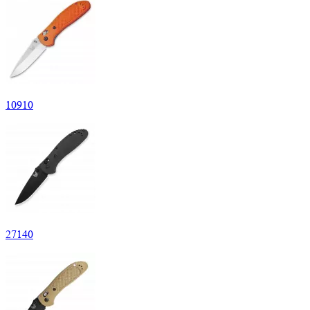
10
910
27
140