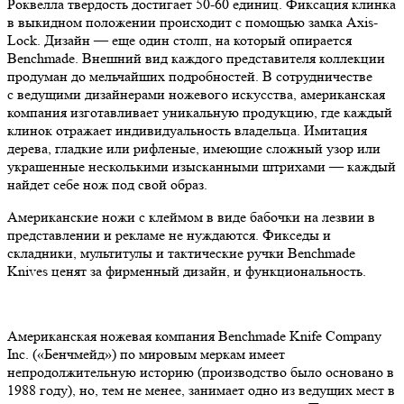
Роквелла твердость достигает 50-60 единиц. Фиксация клинка
в выкидном положении происходит с помощью замка Axis-
Lock. Дизайн — еще один столп, на который опирается
Benchmade. Внешний вид каждого представителя коллекции
продуман до мельчайших подробностей. В сотрудничестве
с ведущими дизайнерами ножевого искусства, американская
компания изготавливает уникальную продукцию, где каждый
клинок отражает индивидуальность владельца. Имитация
дерева, гладкие или рифленые, имеющие сложный узор или
украшенные несколькими изысканными штрихами — каждый
найдет себе нож под свой образ.
Американские ножи с клеймом в виде бабочки на лезвии в
представлении и рекламе не нуждаются. Фикседы и
складники, мультитулы и тактические ручки Benchmade
Knives ценят за фирменный дизайн, и функциональность.
Американская ножевая компания Benchmade Knife Company
Inc. («Бенчмейд») по мировым меркам имеет
непродолжительную историю (производство было основано в
1988 году), но, тем не менее, занимает одно из ведущих мест в