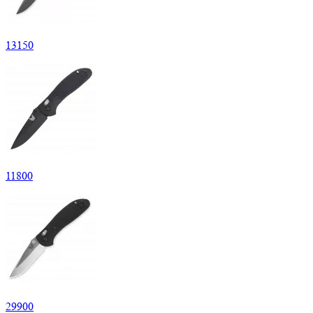
13
150
11
800
29
900