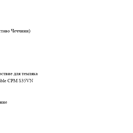
уставо Чеччини)
рствие для темляка
cible CPM S35VN
ние