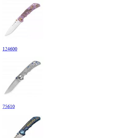
124
600
75
610