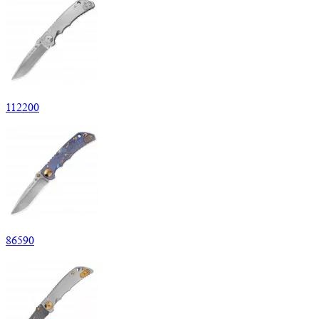
112
200
86
590