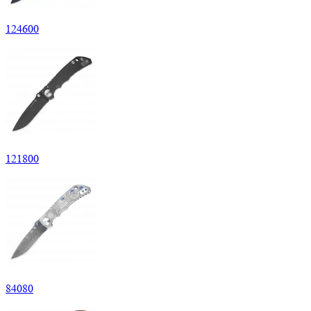
124
600
121
800
84
080