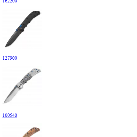
162
200
127
900
100
540