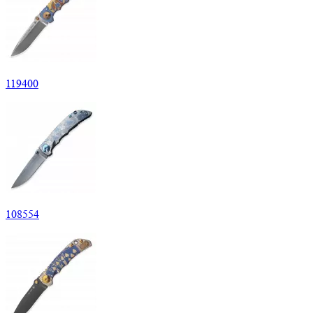
119
400
108
554