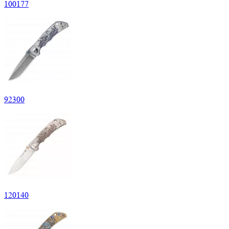
100
177
92
300
120
140