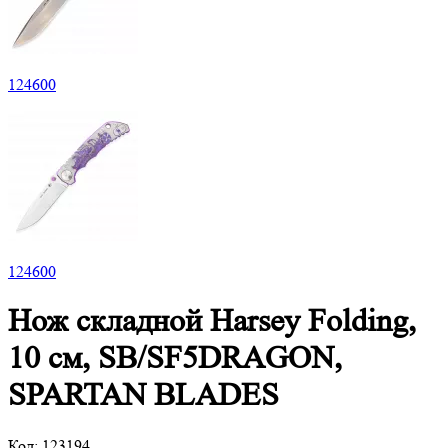
124
600
124
600
Нож складной Harsey Folding,
10 см, SB/SF5DRAGON,
SPARTAN BLADES
Код:
123194