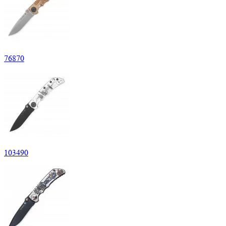
76
870
103
490