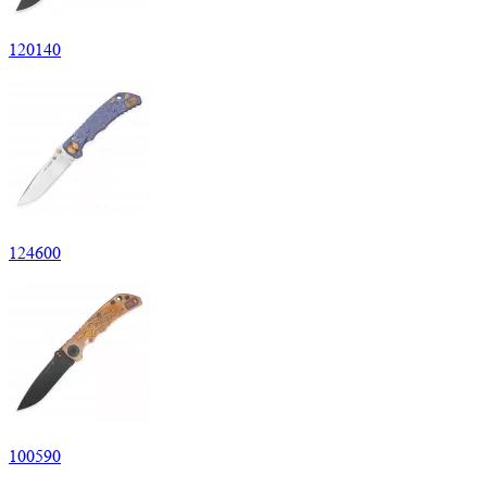
120
140
124
600
100
590