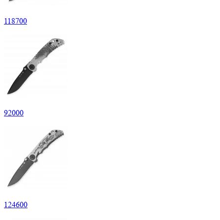
118
700
92
000
124
600