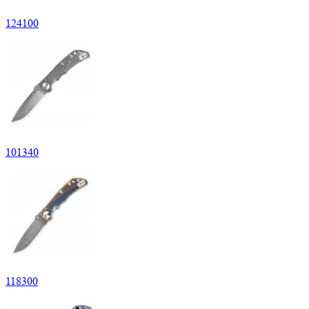
124
100
101
340
118
300