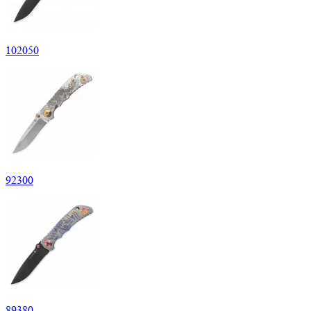
102
050
92
300
89
380