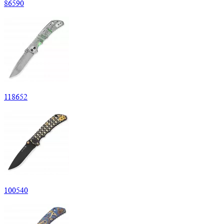
86
590
118
652
100
540