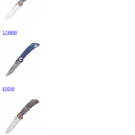
124
600
81
030