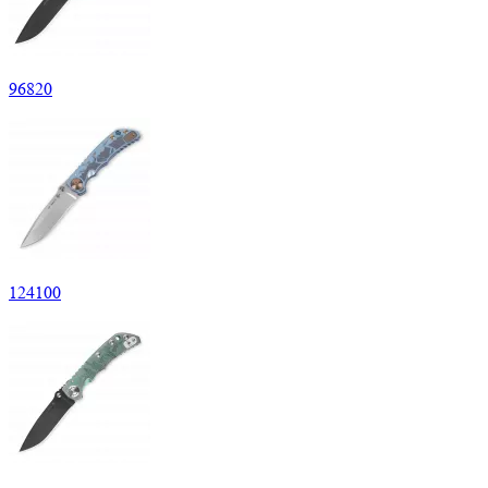
96
820
124
100