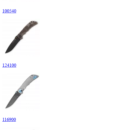
100
540
124
100
116
900