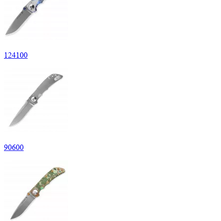
124
100
90
600