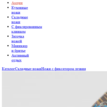
Акции
Кухонные
ножи
Складные
ножи
C фиксированным
клинком
Заточка
ножей
Маникюр
и бритье
Активный
отдых
Каталог
Складные ножи
Ножи с фиксатором лезвия