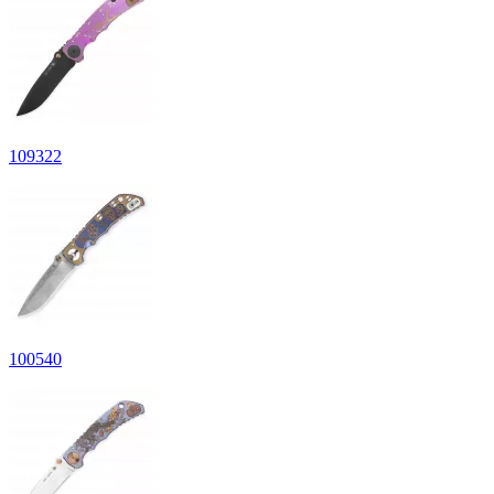
109
322
100
540