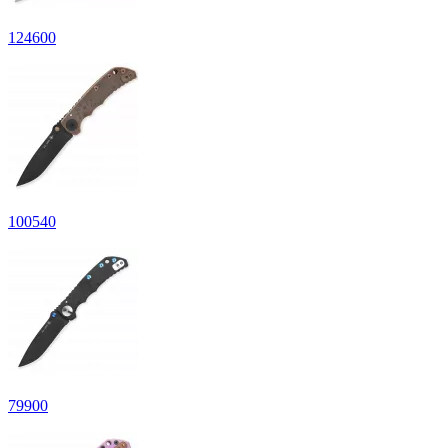
124
600
100
540
79
900