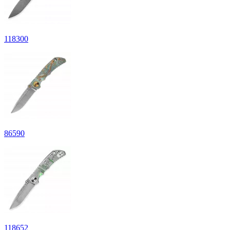
118
300
86
590
118
652