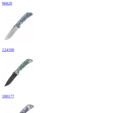
96
820
124
100
100
177