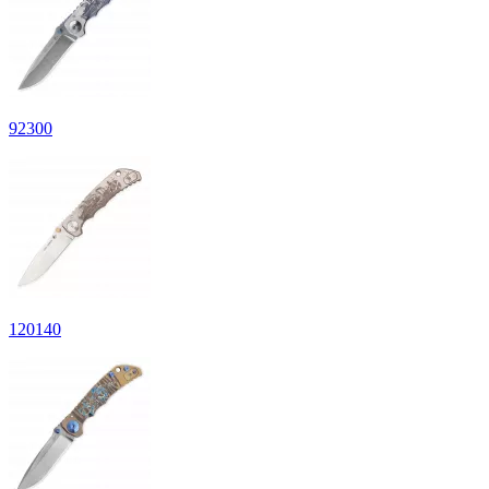
92
300
120
140