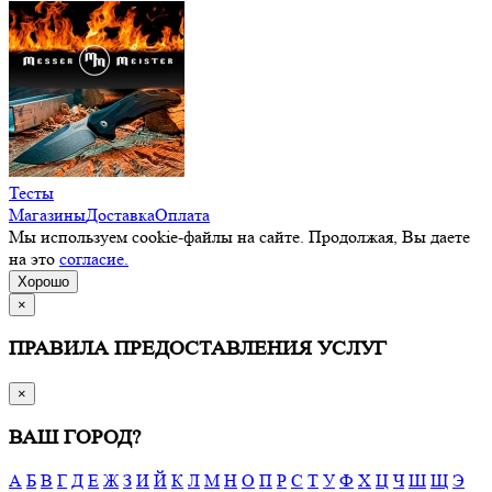
Тесты
Магазины
Доставка
Оплата
Мы используем cookie-файлы на сайте. Продолжая, Вы даете
на это
согласие.
Хорошо
×
ПРАВИЛА ПРЕДОСТАВЛЕНИЯ УСЛУГ
×
ВАШ ГОРОД?
А
Б
В
Г
Д
Е
Ж
З
И
Й
К
Л
М
Н
О
П
Р
С
Т
У
Ф
Х
Ц
Ч
Ш
Щ
Э