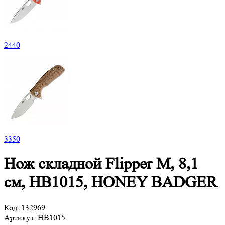
2
440
3
350
Нож складной Flipper M, 8,1
см, HB1015, HONEY BADGER
Код:
132969
Артикул:
HB1015