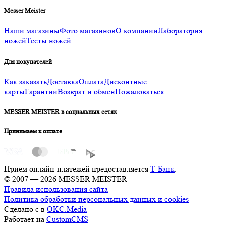
Messer Meister
Наши магазины
Фото магазинов
О компании
Лаборатория
ножей
Тесты ножей
Для покупателей
Как заказать
Доставка
Оплата
Дисконтные
карты
Гарантии
Возврат и обмен
Пожаловаться
MESSER MEISTER в социальных сетях
Принимаем к оплате
Прием онлайн-платежей предоставляется
Т-Банк
.
© 2007 — 2026 MESSER MEISTER
Правила использования сайта
Политика обработки персональных данных и cookies
Сделано с
в
OKC.Media
Работает на
CustomCMS