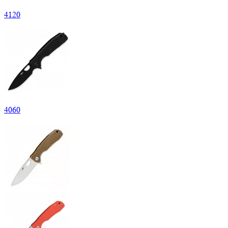
4
120
4
060