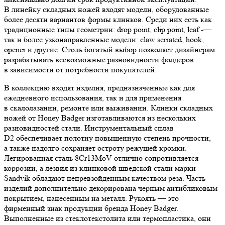
В линейку складных ножей входят модели, оборудованные
более десяти вариантов формы клинков. Среди них есть как
традиционные типы геометрии: drop point, clip point, leaf -—
так и более узконаправленные модели: claw serrated, hook,
opener и другие. Столь богатый выбор позволяет дизайнерам
разрабатывать всевозможные разновидности фолдеров
в зависимости от потребности покупателей.
В коллекцию входят изделия, предназначенные как для
ежедневного использования, так и для применения
в скалолазании, ремонте или выживании. Клинки складных
ножей от Honey Badger изготавливаются из нескольких
разновидностей стали. Инструментальный сплав
D2 обеспечивает полотну повышенную степень прочности,
а также надолго сохраняет остроту режущей кромки.
Легированная сталь 8Cr13MoV отлично сопротивляется
коррозии, а лезвия из клинковой шведской стали марки
Sandvik обладают непревзойденным качеством реза. Часть
изделий дополнительно декорирована черным антибликовым
покрытием, нанесенным на металл. Рукоять — это
фирменный знак продукции бренда Honey Badger.
Выполненные из стеклотекстолита или термопластика, они