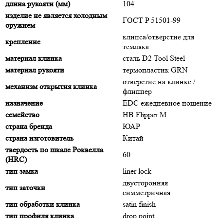
длина рукояти (мм)
104
изделие не является холодным
ГОСТ P 51501-99
оружием
клипса/отверстие для
крепление
темляка
материал клинка
сталь D2 Tool Steel
материал рукояти
термопластик GRN
отверстие на клинке /
механизм открытия клинка
флиппер
назначение
EDC ежедневное ношение
семейство
HB Flipper M
страна бренда
ЮАР
страна изготовитель
Китай
твердость по шкале Роквелла
60
(HRC)
тип замка
liner lock
двусторонняя
тип заточки
симметричная
тип обработки клинка
satin finish
тип профиля клинка
drop point