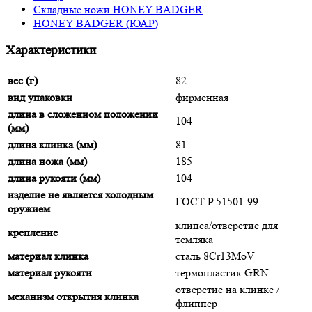
Складные ножи HONEY BADGER
HONEY BADGER (ЮАР)
Характеристики
вес (г)
82
вид упаковки
фирменная
длина в сложенном положении
104
(мм)
длина клинка (мм)
81
длина ножа (мм)
185
длина рукояти (мм)
104
изделие не является холодным
ГОСТ P 51501-99
оружием
клипса/отверстие для
крепление
темляка
материал клинка
сталь 8Cr13MoV
материал рукояти
термопластик GRN
отверстие на клинке /
механизм открытия клинка
флиппер