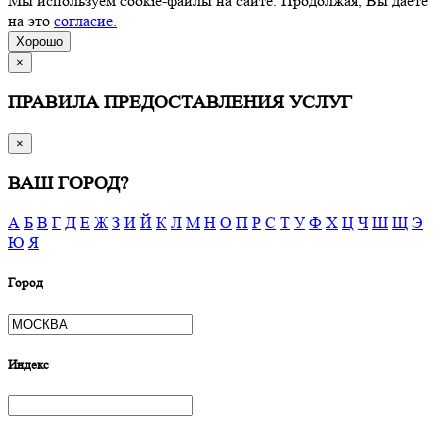
Мы используем cookie-файлы на сайте. Продолжая, Вы даете
на это
согласие.
Хорошо
×
ПРАВИЛА ПРЕДОСТАВЛЕНИЯ УСЛУГ
×
ВАШ ГОРОД?
А
Б
В
Г
Д
Е
Ж
З
И
Й
К
Л
М
Н
О
П
Р
С
Т
У
Ф
Х
Ц
Ч
Ш
Щ
Э
Ю
Я
Город
Индекс