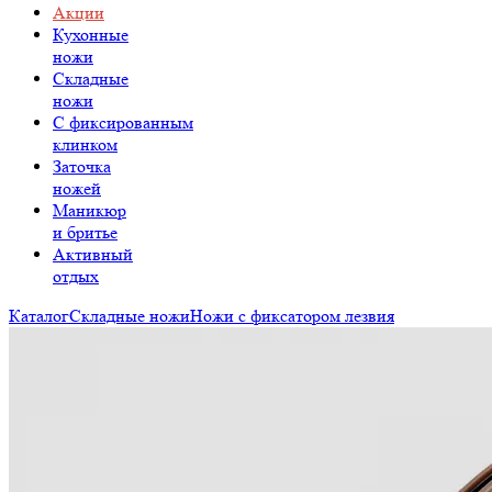
Акции
Кухонные
ножи
Складные
ножи
C фиксированным
клинком
Заточка
ножей
Маникюр
и бритье
Активный
отдых
Каталог
Складные ножи
Ножи с фиксатором лезвия