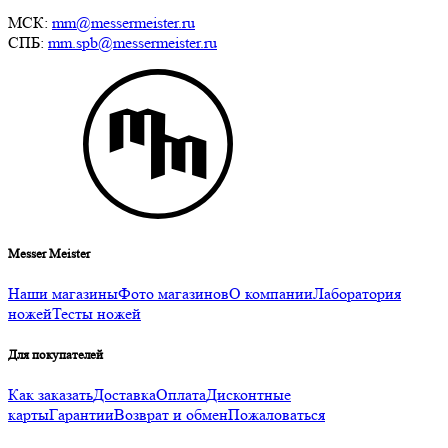
МСК:
mm@messermeister.ru
СПБ:
mm.spb@messermeister.ru
Messer Meister
Наши магазины
Фото магазинов
О компании
Лаборатория
ножей
Тесты ножей
Для покупателей
Как заказать
Доставка
Оплата
Дисконтные
карты
Гарантии
Возврат и обмен
Пожаловаться