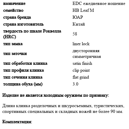
назначение
EDC ежедневное ношение
семейство
HB Leaf M
страна бренда
ЮАР
страна изготовитель
Китай
твердость по шкале Роквелла
58
(HRC)
тип замка
liner lock
двусторонняя
тип заточки
симметричная
тип обработки клинка
satin finish
тип профиля клинка
clip point
тип сечения клинка
flat grind
толщина обуха (мм)
3.0
Изделие не является холодным оружием по признаку:
Длина клинка разделочных и шкуросъемных, туристических,
спортивных специальных и складных ножей не более 90 мм.
Комплектация: