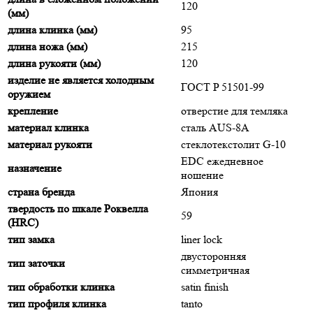
120
(мм)
длина клинка (мм)
95
длина ножа (мм)
215
длина рукояти (мм)
120
изделие не является холодным
ГОСТ P 51501-99
оружием
крепление
отверстие для темляка
материал клинка
сталь AUS-8A
материал рукояти
стеклотекстолит G-10
EDC ежедневное
назначение
ношение
страна бренда
Япония
твердость по шкале Роквелла
59
(HRC)
тип замка
liner lock
двусторонняя
тип заточки
симметричная
тип обработки клинка
satin finish
тип профиля клинка
tanto