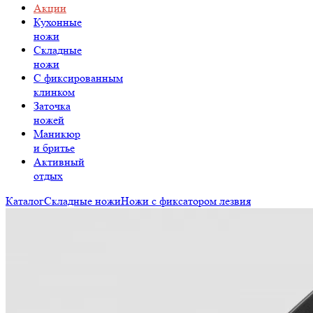
Акции
Кухонные
ножи
Складные
ножи
C фиксированным
клинком
Заточка
ножей
Маникюр
и бритье
Активный
отдых
Каталог
Складные ножи
Ножи с фиксатором лезвия