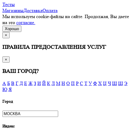
Тесты
Магазины
Доставка
Оплата
Мы используем cookie-файлы на сайте. Продолжая, Вы даете
на это
согласие.
Хорошо
×
ПРАВИЛА ПРЕДОСТАВЛЕНИЯ УСЛУГ
×
ВАШ ГОРОД?
А
Б
В
Г
Д
Е
Ж
З
И
Й
К
Л
М
Н
О
П
Р
С
Т
У
Ф
Х
Ц
Ч
Ш
Щ
Э
Ю
Я
Город
Индекс