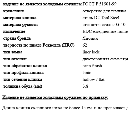
изделие не является холодным оружием
ГОСТ P 51501-99
крепление
отверстие для темляка
материал клинка
сталь D2 Tool Steel
материал рукояти
стеклотекстолит G-10
назначение
EDC ежедневное ноше
страна бренда
Япония
твердость по шкале Роквелла (HRC)
62
тип замка
liner lock
тип заточки
двусторонняя симмет
тип обработки клинка
satin finish
тип профиля клинка
tanto
тип сечения клинка
hollow / flat
толщина обуха (мм)
3.8
Изделие не является холодным оружием по признаку:
Длина клинка складного ножа не более 15 cм. и не превышает 