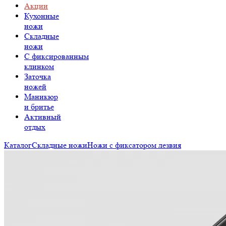
Акции
Кухонные
ножи
Складные
ножи
C фиксированным
клинком
Заточка
ножей
Маникюр
и бритье
Активный
отдых
Каталог
Складные ножи
Ножи с фиксатором лезвия