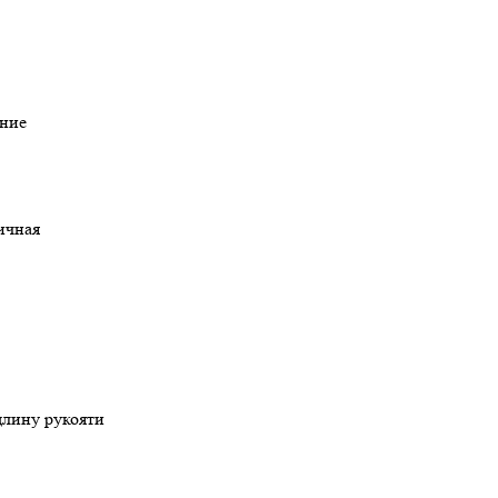
ние
ричная
длину рукояти