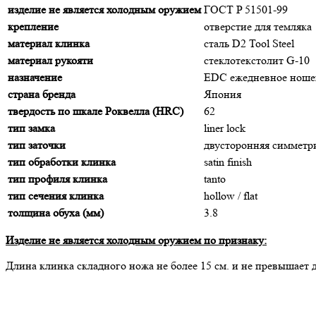
изделие не является холодным оружием
ГОСТ P 51501-99
крепление
отверстие для темляка
материал клинка
сталь D2 Tool Steel
материал рукояти
стеклотекстолит G-10
назначение
EDC ежедневное ноше
страна бренда
Япония
твердость по шкале Роквелла (HRC)
62
тип замка
liner lock
тип заточки
двусторонняя симмет
тип обработки клинка
satin finish
тип профиля клинка
tanto
тип сечения клинка
hollow / flat
толщина обуха (мм)
3.8
Изделие не является холодным оружием по признаку:
Длина клинка складного ножа не более 15 cм. и не превышает 