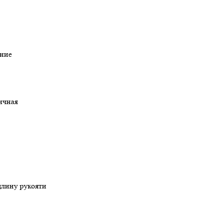
ние
ричная
длину рукояти