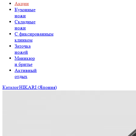
Акции
Кухонные
ножи
Складные
ножи
C фиксированным
клинком
Заточка
ножей
Маникюр
и бритье
Активный
отдых
Каталог
HIKARI (Япония)