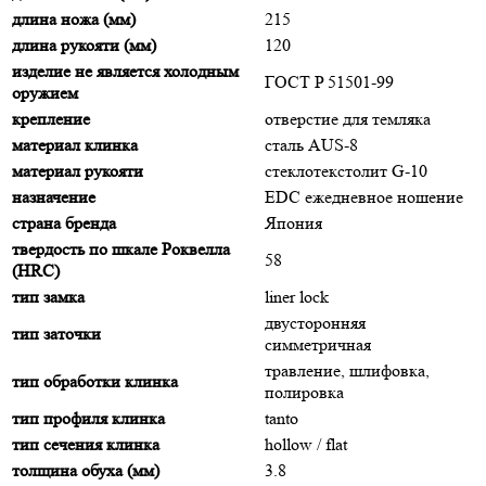
длина ножа (мм)
215
длина рукояти (мм)
120
изделие не является холодным
ГОСТ P 51501-99
оружием
крепление
отверстие для темляка
материал клинка
сталь AUS-8
материал рукояти
стеклотекстолит G-10
назначение
EDC ежедневное ношение
страна бренда
Япония
твердость по шкале Роквелла
58
(HRC)
тип замка
liner lock
двусторонняя
тип заточки
симметричная
травление, шлифовка,
тип обработки клинка
полировка
тип профиля клинка
tanto
тип сечения клинка
hollow / flat
толщина обуха (мм)
3.8