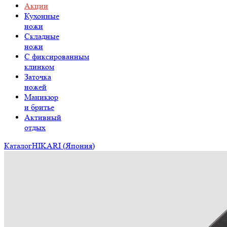
Акции
Кухонные
ножи
Складные
ножи
C фиксированным
клинком
Заточка
ножей
Маникюр
и бритье
Активный
отдых
Каталог
HIKARI (Япония)