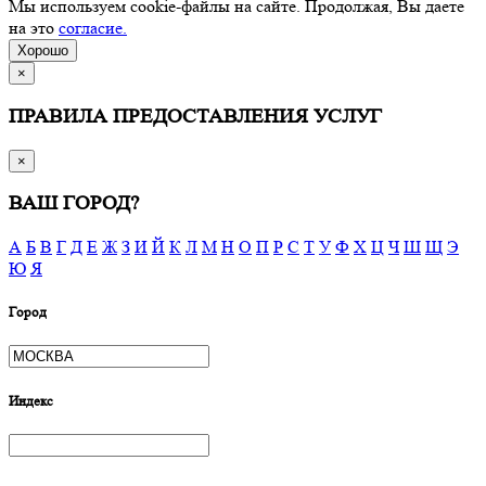
Мы используем cookie-файлы на сайте. Продолжая, Вы даете
на это
согласие.
Хорошо
×
ПРАВИЛА ПРЕДОСТАВЛЕНИЯ УСЛУГ
×
ВАШ ГОРОД?
А
Б
В
Г
Д
Е
Ж
З
И
Й
К
Л
М
Н
О
П
Р
С
Т
У
Ф
Х
Ц
Ч
Ш
Щ
Э
Ю
Я
Город
Индекс