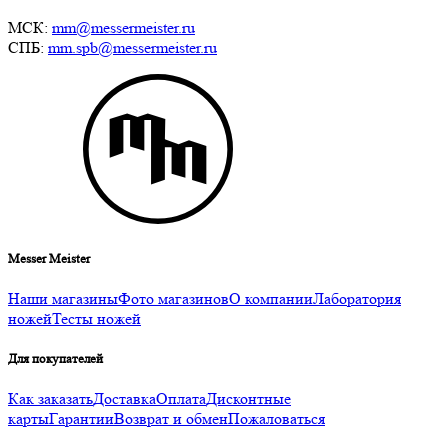
МСК:
mm@messermeister.ru
СПБ:
mm.spb@messermeister.ru
Messer Meister
Наши магазины
Фото магазинов
О компании
Лаборатория
ножей
Тесты ножей
Для покупателей
Как заказать
Доставка
Оплата
Дисконтные
карты
Гарантии
Возврат и обмен
Пожаловаться