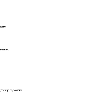
ние
ричная
длину рукояти