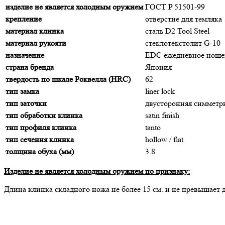
изделие не является холодным оружием
ГОСТ P 51501-99
крепление
отверстие для темляка
материал клинка
сталь D2 Tool Steel
материал рукояти
стеклотекстолит G-10
назначение
EDC ежедневное ноше
страна бренда
Япония
твердость по шкале Роквелла (HRC)
62
тип замка
liner lock
тип заточки
двусторонняя симмет
тип обработки клинка
satin finish
тип профиля клинка
tanto
тип сечения клинка
hollow / flat
толщина обуха (мм)
3.8
Изделие не является холодным оружием по признаку:
Длина клинка складного ножа не более 15 cм. и не превышает 