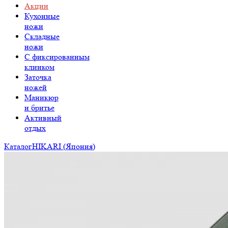
Акции
Кухонные
ножи
Складные
ножи
C фиксированным
клинком
Заточка
ножей
Маникюр
и бритье
Активный
отдых
Каталог
HIKARI (Япония)