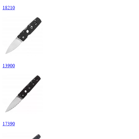
18
210
13
900
17
390