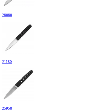
28
080
21
180
25
950