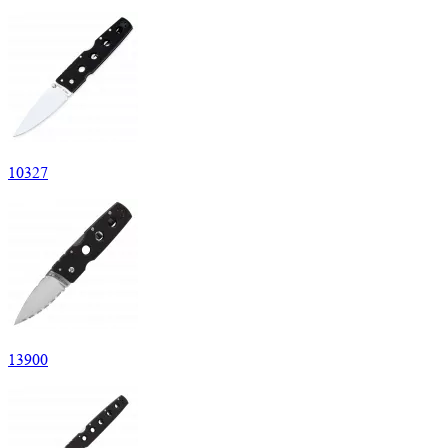
10
327
13
900