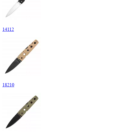
14
112
18
210