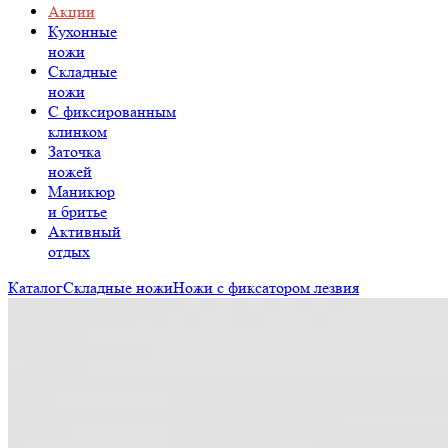
Акции
Кухонные
ножи
Складные
ножи
C фиксированным
клинком
Заточка
ножей
Маникюр
и бритье
Активный
отдых
Каталог
Складные ножи
Ножи с фиксатором лезвия