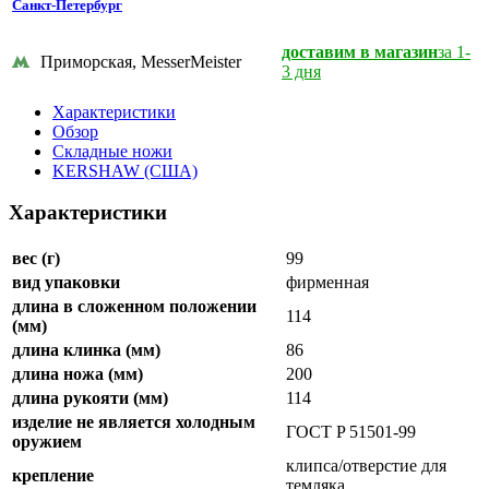
Санкт-Петербург
доставим в магазин
за 1-
Приморская, MesserMeister
3 дня
Характеристики
Обзор
Складные ножи
KERSHAW (США)
Характеристики
вес (г)
99
вид упаковки
фирменная
длина в сложенном положении
114
(мм)
длина клинка (мм)
86
длина ножа (мм)
200
длина рукояти (мм)
114
изделие не является холодным
ГОСТ P 51501-99
оружием
клипса/отверстие для
крепление
темляка