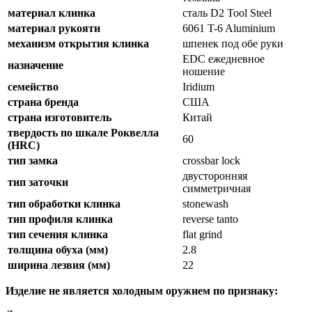
материал клинка
сталь D2 Tool Steel
материал рукояти
6061 T-6 Aluminium
механизм открытия клинка
шпенек под обе руки
EDC ежедневное
назначение
ношение
семейство
Iridium
страна бренда
США
страна изготовитель
Китай
твердость по шкале Роквелла
60
(HRC)
тип замка
crossbar lock
двусторонняя
тип заточки
симметричная
тип обработки клинка
stonewash
тип профиля клинка
reverse tanto
тип сечения клинка
flat grind
толщина обуха (мм)
2.8
ширина лезвия (мм)
22
Изделие не является холодным оружием по признаку: