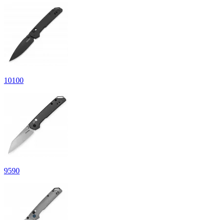
10
100
9
590