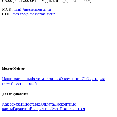
с 9:00 до 21:00, без выходных и перерыва на обед
МСК:
mm@messermeister.ru
СПБ:
mm.spb@messermeister.ru
Messer Meister
Наши магазины
Фото магазинов
О компании
Лаборатория
ножей
Тесты ножей
Для покупателей
Как заказать
Доставка
Оплата
Дисконтные
карты
Гарантии
Возврат и обмен
Пожаловаться