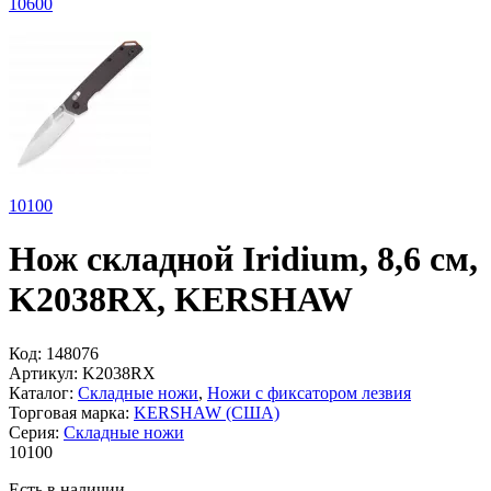
10
600
10
100
Нож складной Iridium, 8,6 см,
K2038RX, KERSHAW
Код:
148076
Артикул:
K2038RX
Каталог:
Складные ножи
,
Ножи с фиксатором лезвия
Торговая марка:
KERSHAW (США)
Серия:
Складные ножи
10
100
Есть в наличии