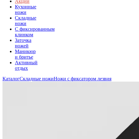
Акции
Кухонные
ножи
Складные
ножи
C фиксированным
клинком
Заточка
ножей
Маникюр
и бритье
Активный
отдых
Каталог
Складные ножи
Ножи с фиксатором лезвия