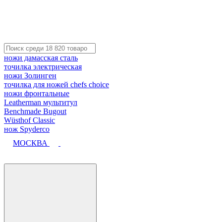
ножи дамасская сталь
точилка электрическая
ножи Золинген
точилка для ножей chefs choice
ножи фронтальные
Leatherman мультитул
Benchmade Bugout
Wüsthof Classic
нож Spyderco
МОСКВА