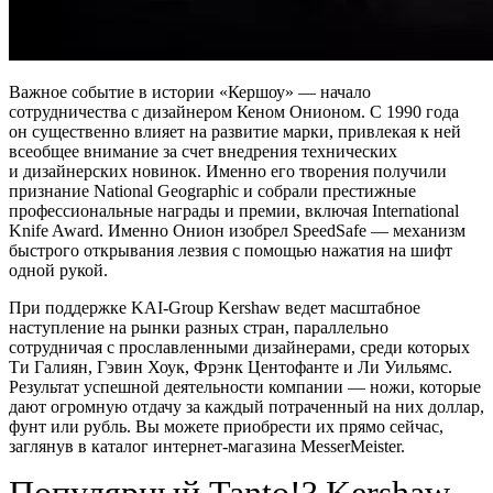
Важное событие в истории «Кершоу» — начало
сотрудничества с дизайнером Кеном Онионом. С 1990 года
он существенно влияет на развитие марки, привлекая к ней
всеобщее внимание за счет внедрения технических
и дизайнерских новинок. Именно его творения получили
признание National Geographic и собрали престижные
профессиональные награды и премии, включая International
Knife Award. Именно Онион изобрел SpeedSafe — механизм
быстрого открывания лезвия с помощью нажатия на шифт
одной рукой.
При поддержке KAI-Group Kershaw ведет масштабное
наступление на рынки разных стран, параллельно
сотрудничая с прославленными дизайнерами, среди которых
Ти Галиян, Гэвин Хоук, Фрэнк Центофанте и Ли Уильямс.
Результат успешной деятельности компании — ножи, которые
дают огромную отдачу за каждый потраченный на них доллар,
фунт или рубль. Вы можете приобрести их прямо сейчас,
заглянув в каталог интернет-магазина MesserMeister.
Популярный Tanto!? Kershaw