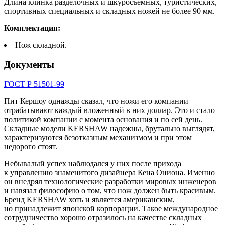
Длина клинка разделочных и шкуросъемных, туристических,
спортивных специальных и складных ножей не более 90 мм.
Комплектация:
Нож складной.
Документы
ГОСТ Р 51501-99
Пит Кершоу однажды сказал, что ножи его компании
отрабатывают каждый вложенный в них доллар. Это и стало
политикой компании с момента основания и по сей день.
Складные модели KERSHAW надежны, брутально выглядят,
характеризуются безотказным механизмом и при этом
недорого стоят.
Небывалый успех наблюдался у них после прихода
к управлению знаменитого дизайнера Кена Ониона. Именно
он внедрял технологические разработки мировых инженеров
и навязал философию о том, что нож должен быть красивым.
Бренд KERSHAW хоть и является американским,
но принадлежит японской корпорации. Такое международное
сотрудничество хорошо отразилось на качестве складных