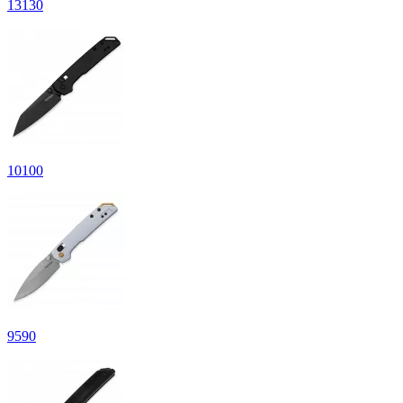
13
130
10
100
9
590