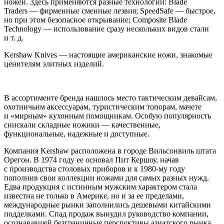
ножей. Здесь применяются разные технологии: Blade
Traders — фирменные сменные лезвия; SpeedSafe — быстрое,
но при этом безопасное открывание; Composite Blade
Technology — использование сразу нескольких видов стали
и т. д.
Kershaw Knives — настоящие американские ножи, знакомые
ценителям элитных изделий.
В ассортименте бренда нашлось место тактическим девайсам,
охотничьим аксессуарам, туристическим топорам, мачете
и «мирным» кухонным помощникам. Особую популярность
снискали складные ножики — качественные,
функциональные, надежные и доступные.
Компания Kershaw расположена в городе Вильсонвиль штата
Орегон. В 1974 году ее основал Пит Кершоу, начав
с производства столовых приборов и к 1980-му году
пополнив свои коллекции ножами для самых разных нужд.
Едва продукция с истинным мужским характером стала
известна не только в Америке, но и за ее пределами,
международные рынки заполнились дешевыми китайскими
подделками. Спад продаж вынудил руководство компании,
осознававшей безграничные перспективы азиатского рынка,