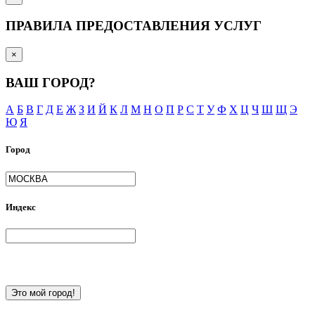
ПРАВИЛА ПРЕДОСТАВЛЕНИЯ УСЛУГ
×
ВАШ ГОРОД?
А
Б
В
Г
Д
Е
Ж
З
И
Й
К
Л
М
Н
О
П
Р
С
Т
У
Ф
Х
Ц
Ч
Ш
Щ
Э
Ю
Я
Город
Индекс
Это мой город!