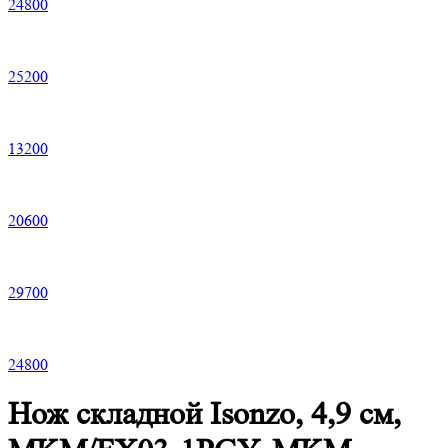
24
800
25
200
13
200
20
600
29
700
24
800
Нож складной Isonzo, 4,9 см,