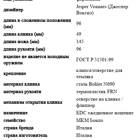
Jesper Voxnaes (Джеспер
дизайнер
Вокснэ)
длина в сложенном положении
96
(мм)
длина клинка (мм)
49
длина ножа (мм)
145
длина рукояти (мм)
96
изделие не является холодным
ГОСТ P 51501-99
оружием
клипса/отверстие для
крепление
темляка
материал клинка
сталь Bohler N690
материал рукояти
термопластик FRN
отверстие на клинке /
механизм открытия клинка
флиппер
назначение
EDC ежедневное ношение
семейство
MKM Isonzo
страна бренда
Италия
страна изготовитель
Италия