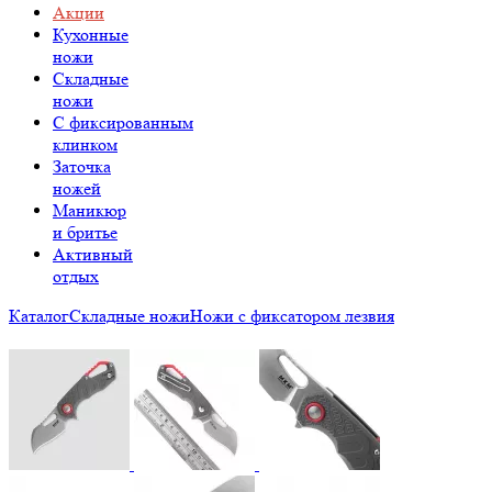
Акции
Кухонные
ножи
Складные
ножи
C фиксированным
клинком
Заточка
ножей
Маникюр
и бритье
Активный
отдых
Каталог
Складные ножи
Ножи с фиксатором лезвия