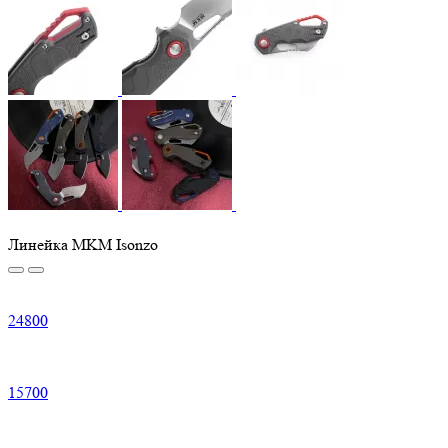
Линейка MKM Isonzo
24
800
15
700