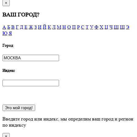
×
ВАШ ГОРОД?
А
Б
В
Г
Д
Е
Ж
З
И
Й
К
Л
М
Н
О
П
Р
С
Т
У
Ф
Х
Ц
Ч
Ш
Щ
Э
Ю
Я
Город
Индекс
Это мой город!
Введите город или индекс, мы определим ваш город и регион
по индексу
×