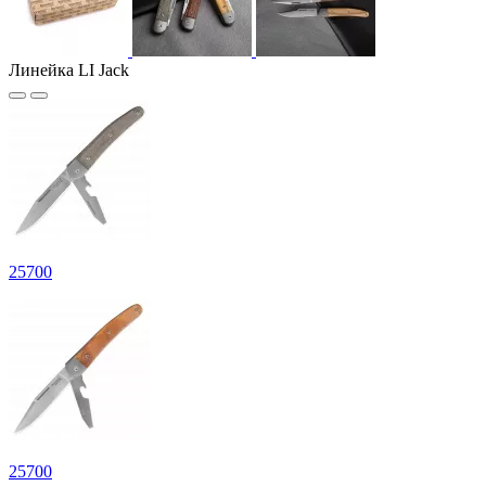
Линейка LI Jack
25
700
25
700