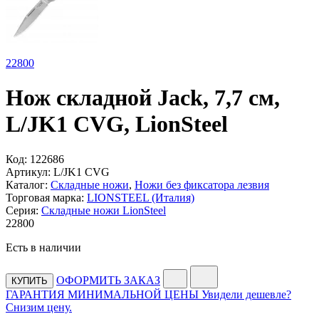
22
800
Нож складной Jack, 7,7 см,
L/JK1 CVG, LionSteel
Код:
122686
Артикул:
L/JK1 CVG
Каталог:
Складные ножи
,
Ножи без фиксатора лезвия
Торговая марка:
LIONSTEEL (Италия)
Серия:
Складные ножи LionSteel
22
800
Есть в наличии
ОФОРМИТЬ ЗАКАЗ
КУПИТЬ
ГАРАНТИЯ МИНИМАЛЬНОЙ ЦЕНЫ
Увидели дешевле?
Снизим цену.