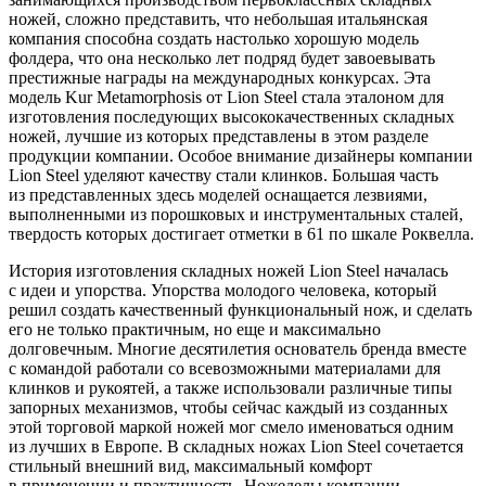
ножей, сложно представить, что небольшая итальянская
компания способна создать настолько хорошую модель
фолдера, что она несколько лет подряд будет завоевывать
престижные награды на международных конкурсах. Эта
модель Kur Metamorphosis от Lion Steel стала эталоном для
изготовления последующих высококачественных складных
ножей, лучшие из которых представлены в этом разделе
продукции компании. Особое внимание дизайнеры компании
Lion Steel уделяют качеству стали клинков. Большая часть
из представленных здесь моделей оснащается лезвиями,
выполненными из порошковых и инструментальных сталей,
твердость которых достигает отметки в 61 по шкале Роквелла.
История изготовления складных ножей Lion Steel началась
с идеи и упорства. Упорства молодого человека, который
решил создать качественный функциональный нож, и сделать
его не только практичным, но еще и максимально
долговечным. Многие десятилетия основатель бренда вместе
с командой работали со всевозможными материалами для
клинков и рукоятей, а также использовали различные типы
запорных механизмов, чтобы сейчас каждый из созданных
этой торговой маркой ножей мог смело именоваться одним
из лучших в Европе. В складных ножах Lion Steel сочетается
стильный внешний вид, максимальный комфорт
в применении и практичность. Ножеделы компании