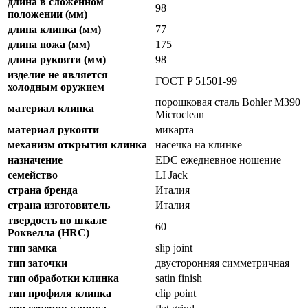
длина в сложенном
98
положении (мм)
длина клинка (мм)
77
длина ножа (мм)
175
длина рукояти (мм)
98
изделие не является
ГОСТ P 51501-99
холодным оружием
порошковая сталь Bohler M390
материал клинка
Microclean
материал рукояти
микарта
механизм открытия клинка
насечка на клинке
назначение
EDC ежедневное ношение
семейство
LI Jack
страна бренда
Италия
страна изготовитель
Италия
твердость по шкале
60
Роквелла (HRC)
тип замка
slip joint
тип заточки
двусторонняя симметричная
тип обработки клинка
satin finish
тип профиля клинка
clip point