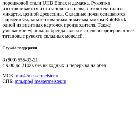
порошковой стали UHB Elmax и дамаска. Рукоятки
изготавливаются из титанового сплава, стеклотекстолита,
микарты, ценной древесины. Складные ножи оснащаются
фирменным, запатентованным ножевым замком RotoBlock —
одной из визитных карточек производителя. Также
узнаваемой «фишкой» бренда являются цельнофрезерованные
титановые рукояти складных моделей.
Служба поддержки
8 (800) 555-33-21
с 9:00 до 21:00, без выходных и перерыва на обед
МСК:
mm@messermeister.ru
СПБ:
mm.spb@messermeister.ru