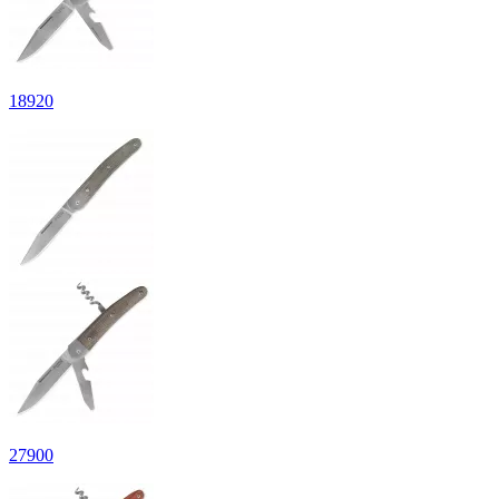
18
920
27
900