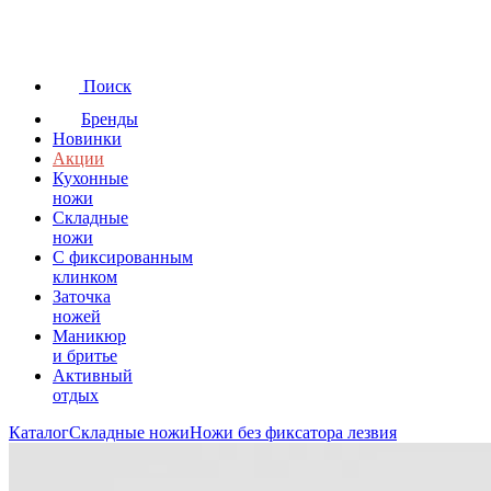
Поиск
Бренды
Новинки
Акции
Кухонные
ножи
Складные
ножи
C фиксированным
клинком
Заточка
ножей
Маникюр
и бритье
Активный
отдых
Каталог
Складные ножи
Ножи без фиксатора лезвия