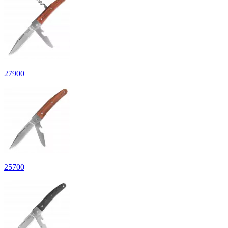
27
900
25
700