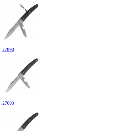
27
890
27
600