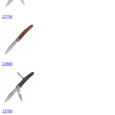
25
700
22
800
33
700