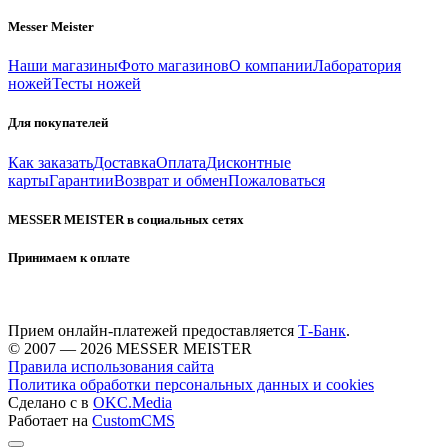
Messer Meister
Наши магазины
Фото магазинов
О компании
Лаборатория
ножей
Тесты ножей
Для покупателей
Как заказать
Доставка
Оплата
Дисконтные
карты
Гарантии
Возврат и обмен
Пожаловаться
MESSER MEISTER в социальных сетях
Принимаем к оплате
Прием онлайн-платежей предоставляется
Т-Банк
.
© 2007 — 2026 MESSER MEISTER
Правила использования сайта
Политика обработки персональных данных и cookies
Сделано с
в
OKC.Media
Работает на
CustomCMS