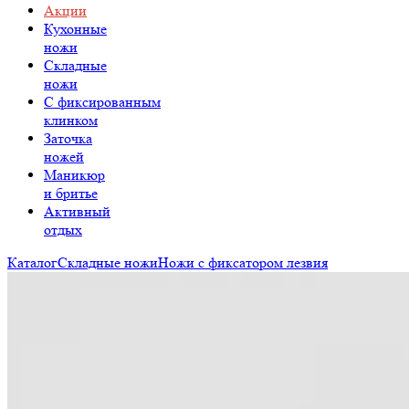
Акции
Кухонные
ножи
Складные
ножи
C фиксированным
клинком
Заточка
ножей
Маникюр
и бритье
Активный
отдых
Каталог
Складные ножи
Ножи с фиксатором лезвия