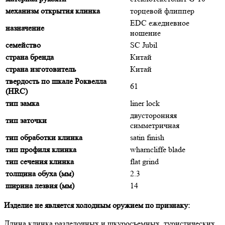
механизм открытия клинка
торцевой флиппер
EDC ежедневное
назначение
ношение
семейство
SC Jubil
страна бренда
Китай
страна изготовитель
Китай
твердость по шкале Роквелла
61
(HRC)
тип замка
liner lock
двусторонняя
тип заточки
симметричная
тип обработки клинка
satin finish
тип профиля клинка
wharncliffe blade
тип сечения клинка
flat grind
толщина обуха (мм)
2.3
ширина лезвия (мм)
14
Изделие не является холодным оружием по признаку:
Длина клинка разделочных и шкуросъемных, туристических,