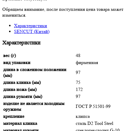
Обращаем внимание, после поступления цена товара может
измениться.
Характеристики
SENCUT (Китай)
Характеристики
вес (г)
48
вид упаковки
фирменная
длина в сложенном положении
97
(мм)
длина клинка (мм)
75
длина ножа (мм)
172
длина рукояти (мм)
97
изделие не является холодным
ГОСТ P 51501-99
оружием
крепление
клипса
материал клинка
сталь D2 Tool Steel
материал рукояти
стеклотекстолит G-10