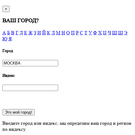
×
ВАШ ГОРОД?
А
Б
В
Г
Д
Е
Ж
З
И
Й
К
Л
М
Н
О
П
Р
С
Т
У
Ф
Х
Ц
Ч
Ш
Щ
Э
Ю
Я
Город
Индекс
Это мой город!
Введите город или индекс, мы определим ваш город и регион
по индексу