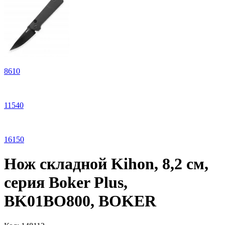
8
610
11
540
16
150
Нож складной Kihon, 8,2 см,
серия Boker Plus,
BK01BO800, BOKER