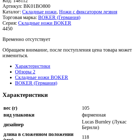
Код:
148112
Артикул:
BK01BO800
Каталог:
Складные ножи
,
Ножи с фиксатором лезвия
Торговая марка:
BOKER (Германия)
Серия:
Складные ножи BOKER
4
450
Временно отсутствует
Обращаем внимание, после поступления цена товара может
измениться.
Характеристики
Обзоры
2
Складные ножи BOKER
BOKER (Германия)
Характеристики
вес (г)
105
вид упаковки
фирменная
Lucas Burnley (Лукас
дизайнер
Бернли)
длина в сложенном положении
118
(мм)