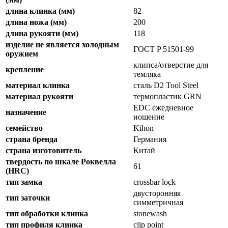
длина клинка (мм)
82
длина ножа (мм)
200
длина рукояти (мм)
118
изделие не является холодным
ГОСТ P 51501-99
оружием
клипса/отверстие для
крепление
темляка
материал клинка
сталь D2 Tool Steel
материал рукояти
термопластик GRN
EDC ежедневное
назначение
ношение
семейство
Kihon
страна бренда
Германия
страна изготовитель
Китай
твердость по шкале Роквелла
61
(HRC)
тип замка
crossbar lock
двусторонняя
тип заточки
симметричная
тип обработки клинка
stonewash
тип профиля клинка
clip point