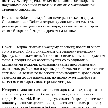
поэтому мастера бренда Boker оснащают свои творения
надежными осевыми узлами и замками с максимальной
степенью фиксации.
Компания Boker — старейшая немецкая ножевая фирма.
Складные ножи Boker и острые кухонные инструменты
ручной работы ценят во всем мире, как частички истории
славной торговой марки с древом на клинке.
Boker — марка, знакомая каждому человеку, который знает
толк в ножах. Она принадлежит старейшему немецкому
бренду, как и знаменитый логотип в виде каштана на красном
фоне. Сегодня Boker ассоциируется со складными и
карманными ножами, консервативными инструментами
охотников, рыболовов и кулинаров, боевыми и тактическими
сериями. За долгие годы работы производитель довел свои
технологии до совершенства, но продолжает шлифовать
качество и внедрять новаторские методы.
История компании началась в семнадцатом веке, когда глава
семьи Бокер основал небольшую ножевую мастерскую в
городе Remscheid. В течение двух столетий предприятие вело
вполне успешную деятельность, но его истинному расцвету
способствовали Герман и Роберт Бокеры, разработавшие