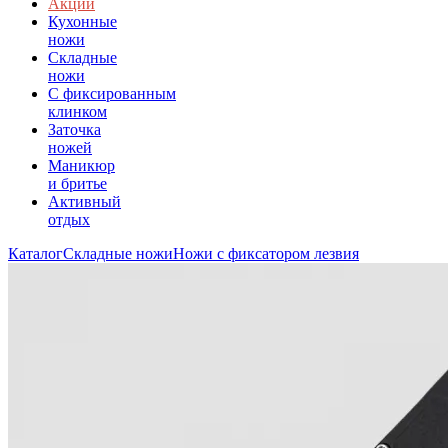
Акции
Кухонные
ножи
Складные
ножи
C фиксированным
клинком
Заточка
ножей
Маникюр
и бритье
Активный
отдых
Каталог
Складные ножи
Ножи с фиксатором лезвия