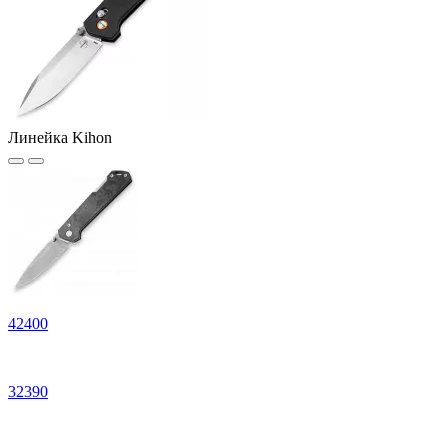
Линейка Kihon
42
400
32
390