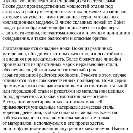
и фолдеров, впоследствии становящихся бестселлерами.
Также доля производственных мощностей отдана под
авторскую работу всемирно известных ножевых дизайнеров,
которые выпускают лимитированные серии уникальных
коллекционных моделей. В число складных ножей от Boker
входят разнообразные модификации. Здесь есть фолдеры
с автоматическим, полуавтоматическим и ручным принципом
складывания, а также балисонги и опасные бритвы.
Изготавливаются складные ножи Boker из различных
материалов, объединяет которых качество, износостойкость
и внешняя привлекательность. Более бюджетные линейки
производятся из практичных марок нержавеющей стали,
обеспечивающей клинкам значительный срок
гарантированной работоспособности. Рукояти в этом случае
отливаются из высококачественных полимеров. Ножи серии
премиум-класса оснащаются клинками из инструментальной
или порошковой стали и рукоятями из металла или ценных
пород древесины, а также композитов на ее основе.
В создании лимитированных авторских моделей
применяются уникальные материалы: дамасская сталь,
мореная древесина, особые сплавы и так далее. Качество
работы складного ножа во многом зависит не только
от материалов, используемых в его производстве,
но и от функционирования внутренних механизмов. Именно