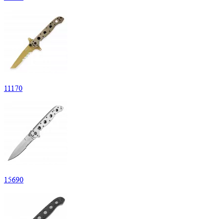
11
170
15
690