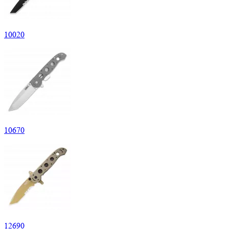
10
020
10
670
12
690