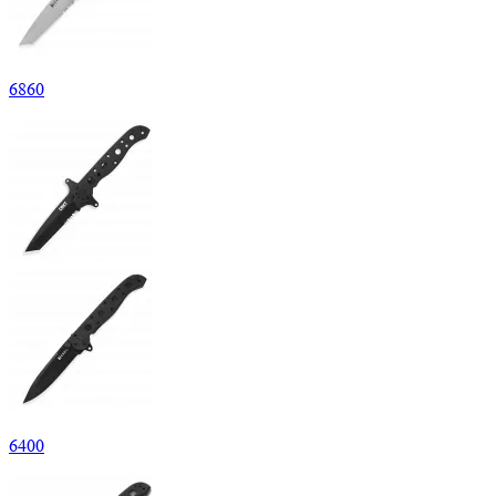
6
860
6
400