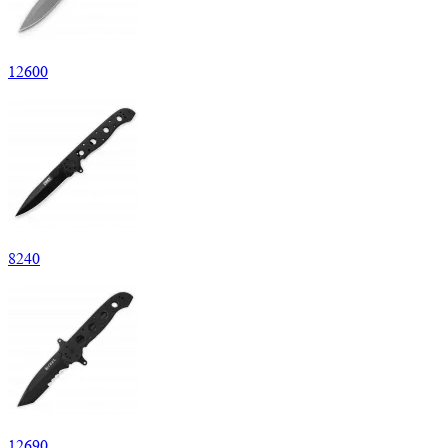
12
600
8
240
12
690