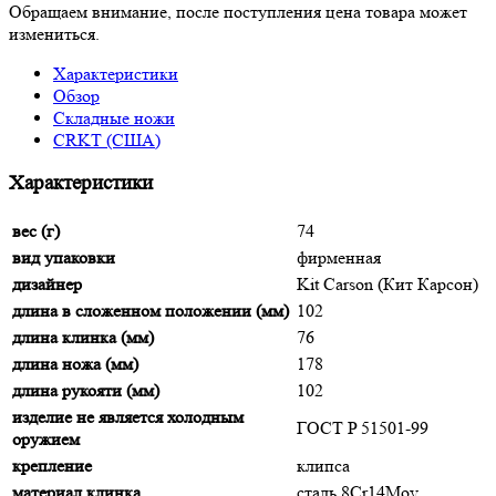
Обращаем внимание, после поступления цена товара может
измениться.
Характеристики
Обзор
Складные ножи
CRKT (США)
Характеристики
вес (г)
74
вид упаковки
фирменная
дизайнер
Kit Carson (Кит Карсон)
длина в сложенном положении (мм)
102
длина клинка (мм)
76
длина ножа (мм)
178
длина рукояти (мм)
102
изделие не является холодным
ГОСТ P 51501-99
оружием
крепление
клипса
материал клинка
сталь 8Cr14Mov