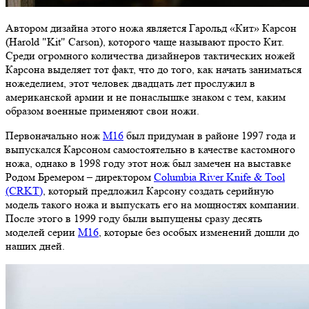
Автором дизайна этого ножа является Гарольд «Кит» Карсон
(Harold "Kit" Carson), которого чаще называют просто Кит.
Среди огромного количества дизайнеров тактических ножей
Карсона выделяет тот факт, что до того, как начать заниматься
ножеделием, этот человек двадцать лет прослужил в
американской армии и не понаслышке знаком с тем, каким
образом военные применяют свои ножи.
Первоначально нож
М16
был придуман в районе 1997 года и
выпускался Карсоном самостоятельно в качестве кастомного
ножа, однако в 1998 году этот нож был замечен на выставке
Родом Бремером – директором
Columbia River Knife & Tool
(CRKT)
, который предложил Карсону создать серийную
модель такого ножа и выпускать его на мощностях компании.
После этого в 1999 году были выпущены сразу десять
моделей серии
М16
, которые без особых изменений дошли до
наших дней.