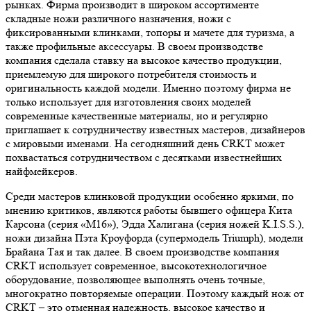
рынках. Фирма производит в широком ассортименте
складные ножи различного назначения, ножи с
фиксированными клинками, топоры и мачете для туризма, а
также профильные аксессуары. В своем производстве
компания сделала ставку на высокое качество продукции,
приемлемую для широкого потребителя стоимость и
оригинальность каждой модели. Именно поэтому фирма не
только использует для изготовления своих моделей
современные качественные материалы, но и регулярно
приглашает к сотрудничеству известных мастеров, дизайнеров
с мировыми именами. На сегодняшний день CRKT может
похвастаться сотрудничеством с десятками известнейших
найфмейкеров.
Среди мастеров клинковой продукции особенно яркими, по
мнению критиков, являются работы бывшего офицера Кита
Карсона (серия «М16»), Эдда Халигана (серия ножей K.I.S.S.),
ножи дизайна Пэта Кроуфорда (супермодель Triumph), модели
Брайана Тая и так далее. В своем производстве компания
CRKT использует современное, высокотехнологичное
оборудование, позволяющее выполнять очень точные,
многократно повторяемые операции. Поэтому каждый нож от
CRKT – это отменная надежность, высокое качество и