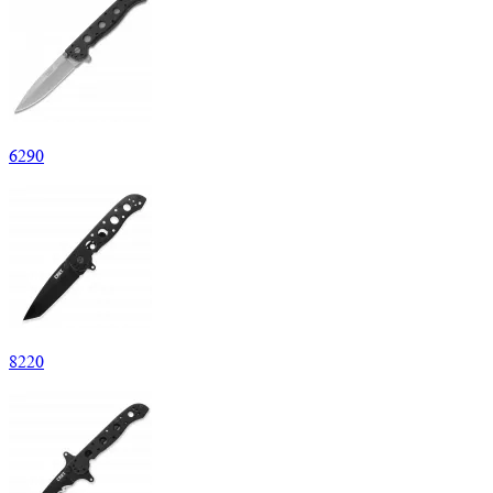
6
290
8
220