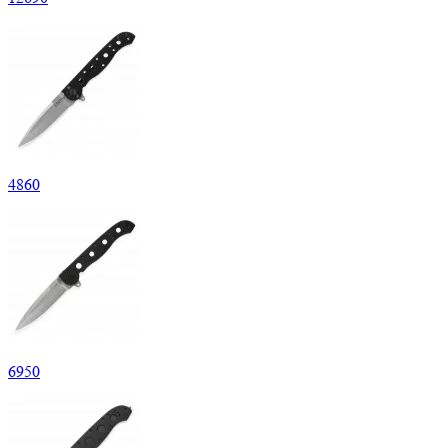
4
860
6
950