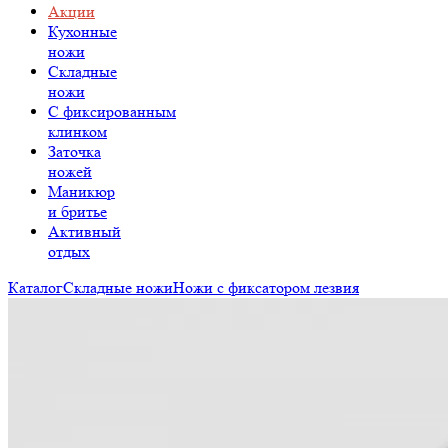
Акции
Кухонные
ножи
Складные
ножи
C фиксированным
клинком
Заточка
ножей
Маникюр
и бритье
Активный
отдых
Каталог
Складные ножи
Ножи с фиксатором лезвия