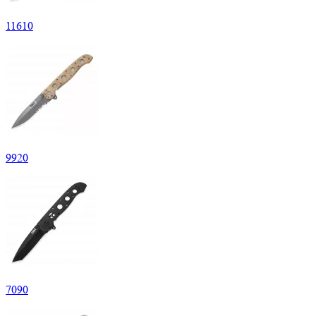
11
610
9
920
7
090