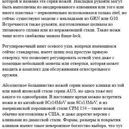
которой и названа эта серия ножей. Накладки рукояти могут
быть выполнены из анодированного алюминия или того или
иного пластика – первоначально использовался только zitel, но
сейчас существуют модели с накладками из GRN или G10.
Встречаются также рукояти, изготовленные целиком из
титанового сплава или из нержавеющей стали. Такие ножи
чаще всего снабжены замком frame-lock.
Регулировочный винт осевого узла, вопреки имеющимся
сейчас стандартам, имеет шлиц под простую прямую
отвертку, что позволяет регулировать осевой узел даже с
помощью небольшой монеты или отвертки, которая может
входить в комплект для обслуживания огнестрельного
оружия.
Абсолютное большинство ножей серии имеют клинки из той
или иной японской стали серии AUS, но здесь тоже нет
какого-то однообразия. В настоящее время можно встретить
ножи и из китайской 8Cr14MoV или 8Cr13MoV, и из
американской порошковой стали CPM 154 – такие ножи
обычно изготовлены в США, и даже дорогие версии с
клинками из дамасской стали. Формы, размеры и покрытия
клинков имеют такое невероятное богатство выбора, что тут