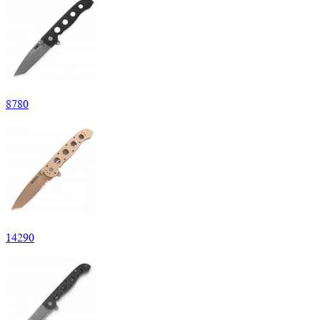
8
780
14
290