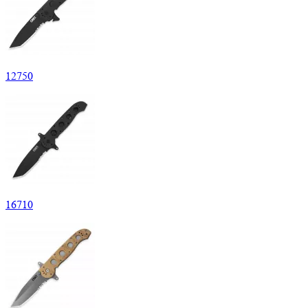
12
750
16
710