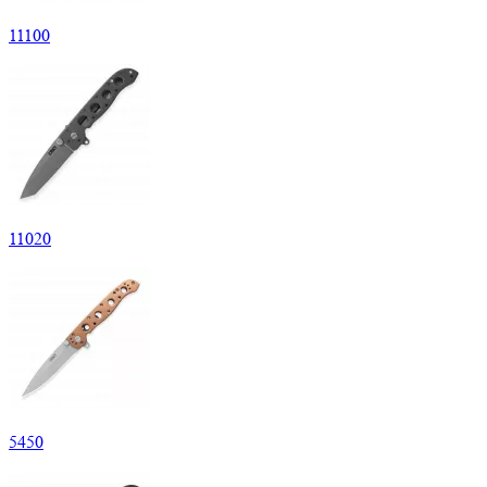
11
100
11
020
5
450