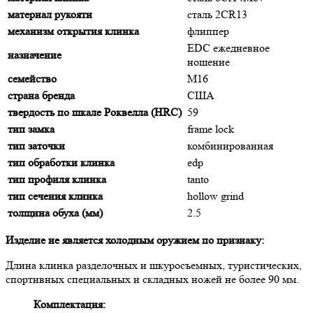
материал рукояти
сталь 2CR13
механизм открытия клинка
флиппер
EDC ежедневное
назначение
ношение
семейство
M16
страна бренда
США
твердость по шкале Роквелла (HRC)
59
тип замка
frame lock
тип заточки
комбинированная
тип обработки клинка
edp
тип профиля клинка
tanto
тип сечения клинка
hollow grind
толщина обуха (мм)
2.5
Изделие не является холодным оружием по признаку:
Длина клинка разделочных и шкуросъемных, туристических,
спортивных специальных и складных ножей не более 90 мм.
Комплектация: