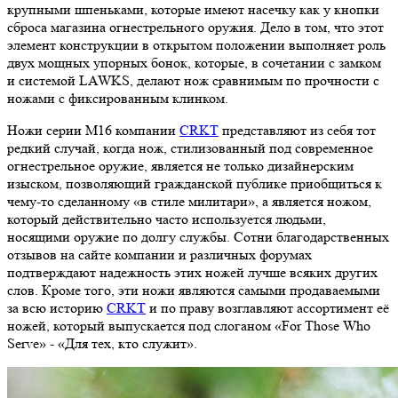
крупными шпеньками, которые имеют насечку как у кнопки
сброса магазина огнестрельного оружия. Дело в том, что этот
элемент конструкции в открытом положении выполняет роль
двух мощных упорных бонок, которые, в сочетании с замком
и системой LAWKS, делают нож сравнимым по прочности с
ножами с фиксированным клинком.
Ножи серии М16 компании
CRKT
представляют из себя тот
редкий случай, когда нож, стилизованный под современное
огнестрельное оружие, является не только дизайнерским
изыском, позволяющий гражданской публике приобщиться к
чему-то сделанному «в стиле милитари», а является ножом,
который действительно часто используется людьми,
носящими оружие по долгу службы. Сотни благодарственных
отзывов на сайте компании и различных форумах
подтверждают надежность этих ножей лучше всяких других
слов. Кроме того, эти ножи являются самыми продаваемыми
за всю историю
CRKT
и по праву возглавляют ассортимент её
ножей, который выпускается под слоганом «For Those Who
Serve» - «Для тех, кто служит».