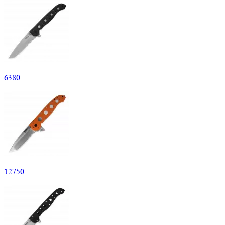
6
380
12
750