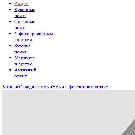
Акции
Кухонные
ножи
Складные
ножи
C фиксированным
клинком
Заточка
ножей
Маникюр
и бритье
Активный
отдых
Каталог
Складные ножи
Ножи с фиксатором лезвия