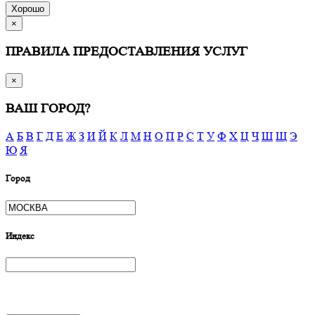
Хорошо
×
ПРАВИЛА ПРЕДОСТАВЛЕНИЯ УСЛУГ
×
ВАШ ГОРОД?
А
Б
В
Г
Д
Е
Ж
З
И
Й
К
Л
М
Н
О
П
Р
С
Т
У
Ф
Х
Ц
Ч
Ш
Щ
Э
Ю
Я
Город
Индекс