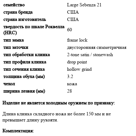
семейство
Large Sebenza 21
страна бренда
США
страна изготовитель
США
твердость по шкале Роквелла
60
(HRC)
тип замка
frame lock
тип заточки
двусторонняя симметричная
тип обработки клинка
2-tone satin / stonewash
тип профиля клинка
drop point
тип сечения клинка
hollow grind
толщина обуха (мм)
3.2
чехол
кожа
ширина лезвия (мм)
28
Изделие не является холодным оружием по признаку:
Длина клинка складного ножа не более 150 мм и не
превышает длину рукояти.
Комплектация: