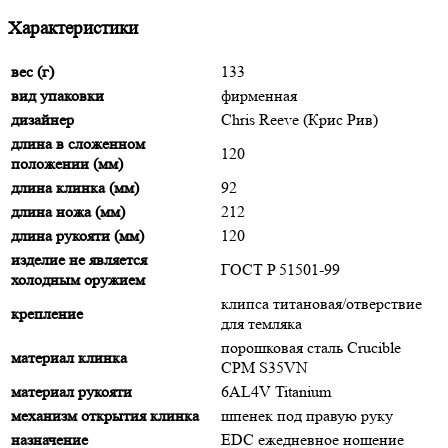
Характеристики
вес (г)
133
вид упаковки
фирменная
дизайнер
Chris Reeve (Крис Рив)
длина в сложенном
120
положении (мм)
длина клинка (мм)
92
длина ножа (мм)
212
длина рукояти (мм)
120
изделие не является
ГОСТ P 51501-99
холодным оружием
клипса титановая/отверствие
крепление
для темляка
порошковая сталь Crucible
материал клинка
CPM S35VN
материал рукояти
6AL4V Titanium
механизм открытия клинка
шпенек под правую руку
назначение
EDC ежедневное ношение