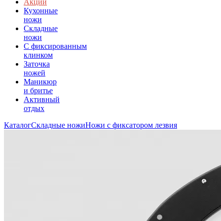
Акции
Кухонные
ножи
Складные
ножи
C фиксированным
клинком
Заточка
ножей
Маникюр
и бритье
Активный
отдых
Каталог
Складные ножи
Ножи с фиксатором лезвия