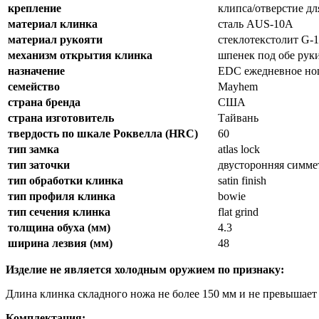
крепление
клипса/отверстие дл
материал клинка
сталь AUS-10A
материал рукояти
стеклотекстолит G-
механизм открытия клинка
шпенек под обе рук
назначение
EDC ежедневное но
семейство
Mayhem
страна бренда
США
страна изготовитель
Тайвань
твердость по шкале Роквелла (HRC)
60
тип замка
atlas lock
тип заточки
двусторонняя симм
тип обработки клинка
satin finish
тип профиля клинка
bowie
тип сечения клинка
flat grind
толщина обуха (мм)
4.3
ширина лезвия (мм)
48
Изделие не является холодным оружием по признаку:
Длина клинка складного ножа не более 150 мм и не превышает
Комплектация: