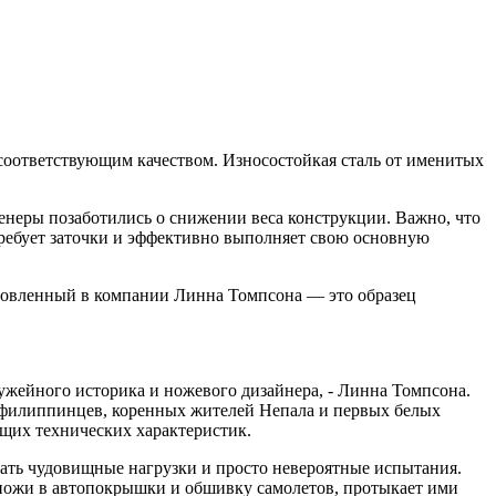
 соответствующим качеством. Износостойкая сталь от именитых
енеры позаботились о снижении веса конструкции. Важно, что
 требует заточки и эффективно выполняет свою основную
отовленный в компании Линна Томпсона — это образец
ружейного историка и ножевого дизайнера, - Линна Томпсона.
, филиппинцев, коренных жителей Непала и первых белых
щих технических характеристик.
ать чудовищные нагрузки и просто невероятные испытания.
ножи в автопокрышки и обшивку самолетов, протыкает ими