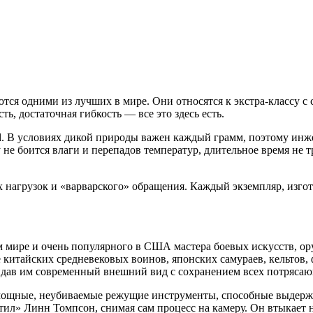
тся одними из лучших в мире. Они относятся к экстра-классу с
, достаточная гибкость — все это здесь есть.
l. В условиях дикой природы важен каждый грамм, поэтому инж
 не боится влаги и перепадов температур, длительное время не
х нагрузок и «варварского» обращения. Каждый экземпляр, изг
ем мире и очень популярного в США мастера боевых искусств, о
 китайских средневековых воинов, японских самураев, кельтов
идав им современный внешний вид с сохранением всех потрясаю
 – мощные, неубиваемые режущие инструменты, способные выдерж
л» Линн Томпсон, снимая сам процесс на камеру. Он втыкает 