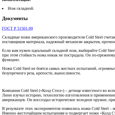
Нож складной.
Документы
ГОСТ Р 51501-99
Складные ножи американского производителя Cold Steel считаю
поставщиков материала, надежный механизм закрытия, прочность
Если вам нужен идеальный складной нож, выбирайте Cold Stee
при этом стойкость ножа никак не пострадала. Он по-прежнему
функцию.
Ножи Cold Steel не боятся самых жестких испытаний, огромны
безупречного реза, крепости, выносливости.
Компания Cold Steel («Колд Стил») – детище известного во вс
Линн изучал историю, технологию изготовления и применение
американцев. Он воссоздал историческое холодное оружие, пр
В результате этих экспериментов появились ножи Cold Steel
Именно жесточайшим испытаниям и подвергает ножи «Колд Сти