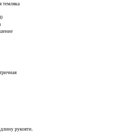
я темляка
10
и
шение
етричная
 длину рукояти.