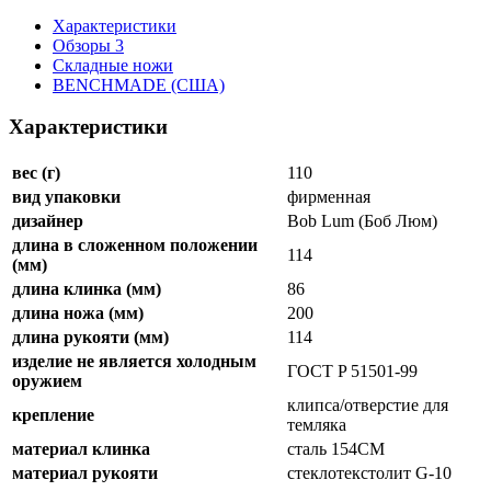
Характеристики
Обзоры
3
Складные ножи
BENCHMADE (США)
Характеристики
вес (г)
110
вид упаковки
фирменная
дизайнер
Bob Lum (Боб Люм)
длина в сложенном положении
114
(мм)
длина клинка (мм)
86
длина ножа (мм)
200
длина рукояти (мм)
114
изделие не является холодным
ГОСТ P 51501-99
оружием
клипса/отверстие для
крепление
темляка
материал клинка
сталь 154CM
материал рукояти
стеклотекстолит G-10