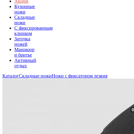
Акции
Кухонные
ножи
Складные
ножи
C фиксированным
клинком
Заточка
ножей
Маникюр
и бритье
Активный
отдых
Каталог
Складные ножи
Ножи с фиксатором лезвия