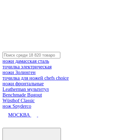
ножи дамасская сталь
точилка электрическая
ножи Золинген
точилка для ножей chefs choice
ножи фронтальные
Leatherman мультитул
Benchmade Bugout
Wüsthof Classic
нож Spyderco
МОСКВА