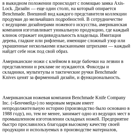
в выкидном положении происходит с помощью замка Axis-
Lock. Дизайн — еще один столп, на который опирается
Benchmade. Внешний вид каждого представителя коллекции
продуман до мельчайших подробностей. В сотрудничестве
с ведущими дизайнерами ножевого искусства, американская
компания изготавливает уникальную продукцию, где каждый
клинок отражает индивидуальность владельца. Имитация
дерева, гладкие или рифленые, имеющие сложный узор или
украшенные несколькими изысканными штрихами — каждый
найдет себе нож под свой образ.
Американские ножи с клеймом в виде бабочки на лезвии в
представлении и рекламе не нуждаются. Фикседы и
складники, мультитулы и тактические ручки Benchmade
Knives ценят за фирменный дизайн, и функциональность.
Американская ножевая компания Benchmade Knife Company
Inc. («Бенчмейд») по мировым меркам имеет
непродолжительную историю (производство было основано в
1988 году), но, тем не менее, занимает одно из ведущих мест в
промышленном изготовлении складных ножей. Предприятие
быстро прославилось благодаря высокому качеству своей
продукции и используемых в производстве материалов,