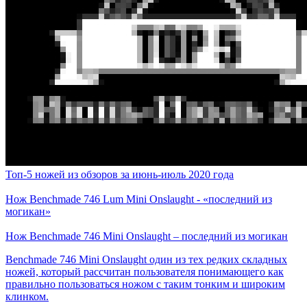
Топ-5 ножей из обзоров за июнь-июль 2020 года
Нож Benchmade 746 Lum Mini Onslaught - «последний из
могикан»
​Нож Benchmade 746 Mini Onslaught – последний из могикан
Benchmade 746 Mini Onslaught один из тех редких складных
ножей, который рассчитан пользователя понимающего как
правильно пользоваться ножом с таким тонким и широким
клинком.