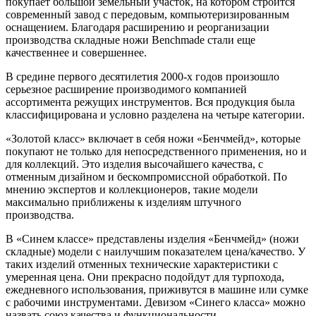
покупает большой земельный участок, на котором строится
современный завод с передовым, компьютеризированным
оснащением. Благодаря расширению и реорганизации
производства складные ножи Benchmade стали еще
качественнее и совершеннее.
В средине первого десятилетия 2000-х годов произошло
серьезное расширение производимого компанией
ассортимента режущих инструментов. Вся продукция была
классифицирована и условно разделена на четыре категории.
«Золотой класс» включает в себя ножи «Бенчмейд», которые
покупают не только для непосредственного применения, но и
для коллекций. Это изделия высочайшего качества, с
отменным дизайном и бескомпромиссной обработкой. По
мнению экспертов и коллекционеров, такие модели
максимально приближены к изделиям штучного
производства.
В «Синем классе» представлены изделия «Бенчмейд» (ножи
складные) модели с наилучшим показателем цена/качество. У
таких изделий отменных технические характеристики с
умеренная цена. Они прекрасно подойдут для турпохода,
ежедневного использования, приживутся в машине или сумке
с рабочими инструментами. Девизом «Синего класса» можно
назвать союз качества и функциональности.