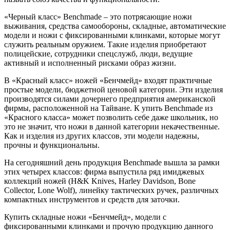
«Черный класс» Benchmade – это потрясающие ножи
выживания, средства самообороны, складные, автоматические
модели и ножи с фиксированными клинками, которые могут
служить реальным оружием. Такие изделия приобретают
полицейские, сотрудники спецслужб, люди, ведущие
активный и исполненный рисками образ жизни.
В «Красный класс» ножей «Бенчмейд» входят практичные
простые модели, бюджетной ценовой категории. Эти изделия
производятся силами дочернего предприятия американской
фирмы, расположенной на Тайване. К упить Benchmade из
«Красного класса» может позволить себе даже школьник, но
это не значит, что ножи в данной категории некачественные.
Как и изделия из других классов, эти модели надежны,
прочны и функциональны.
На сегодняшний день продукция Benchmade вышла за рамки
этих четырех классов: фирма выпустила ряд имиджевых
коллекций ножей (H&K Knives, Harley Davidson, Bone
Collector, Lone Wolf), линейку тактических ручек, различных
компактных инструментов и средств для заточки.
Купить складные ножи «Бенчмейд», модели с
фиксированными клинками и прочую продукцию данного