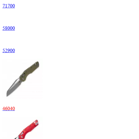
71700
58000
52900
46040