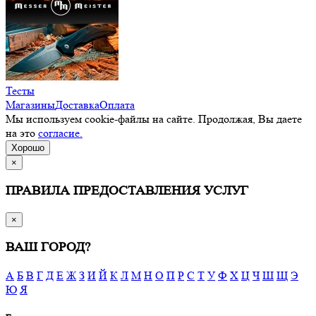
Тесты
Магазины
Доставка
Оплата
Мы используем cookie-файлы на сайте. Продолжая, Вы даете
на это
согласие.
Хорошо
×
ПРАВИЛА ПРЕДОСТАВЛЕНИЯ УСЛУГ
×
ВАШ ГОРОД?
А
Б
В
Г
Д
Е
Ж
З
И
Й
К
Л
М
Н
О
П
Р
С
Т
У
Ф
Х
Ц
Ч
Ш
Щ
Э
Ю
Я