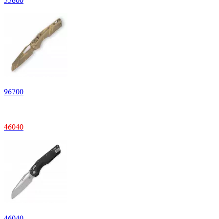
55600
96700
46040
46040