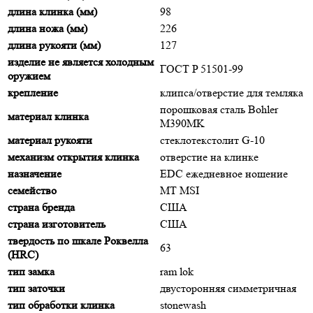
длина клинка (мм)
98
длина ножа (мм)
226
длина рукояти (мм)
127
изделие не является холодным
ГОСТ P 51501-99
оружием
крепление
клипса/отверстие для темляка
порошковая сталь Bohler
материал клинка
M390MK
материал рукояти
стеклотекстолит G-10
механизм открытия клинка
отверстие на клинке
назначение
EDC ежедневное ношение
семейство
MT MSI
страна бренда
США
страна изготовитель
США
твердость по шкале Роквелла
63
(HRC)
тип замка
ram lok
тип заточки
двусторонняя симметричная
тип обработки клинка
stonewash