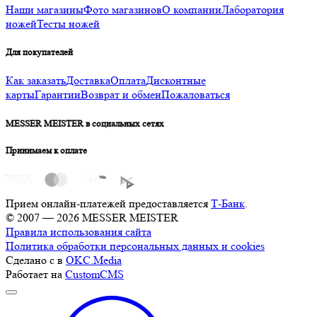
Наши магазины
Фото магазинов
О компании
Лаборатория
ножей
Тесты ножей
Для покупателей
Как заказать
Доставка
Оплата
Дисконтные
карты
Гарантии
Возврат и обмен
Пожаловаться
MESSER MEISTER в социальных сетях
Принимаем к оплате
Прием онлайн-платежей предоставляется
Т-Банк
.
© 2007 — 2026 MESSER MEISTER
Правила использования сайта
Политика обработки персональных данных и cookies
Сделано с
в
OKC.Media
Работает на
CustomCMS