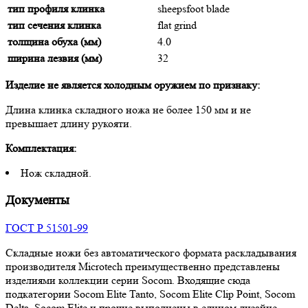
тип профиля клинка
sheepsfoot blade
тип сечения клинка
flat grind
толщина обуха (мм)
4.0
ширина лезвия (мм)
32
Изделие не является холодным оружием по признаку:
Длина клинка складного ножа не более 150 мм и не
превышает длину рукояти.
Комплектация:
Нож складной.
Документы
ГОСТ Р 51501-99
Складные ножи без автоматического формата раскладывания
производителя Microtech преимущественно представлены
изделиями коллекции серии Socom. Входящие сюда
подкатегории Socom Elite Tanto, Socom Elite Clip Point, Socom
Delta, Socom Elite и прочие выполнены в едином дизайне