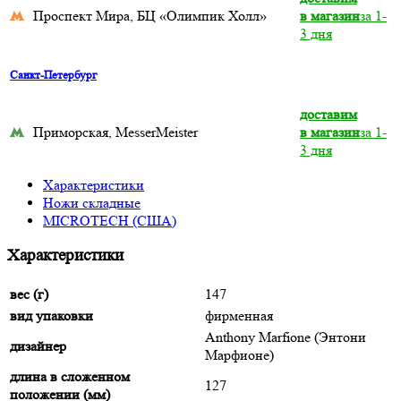
Проспект Мира, БЦ «Олимпик Холл»
в магазин
за 1-
3 дня
Санкт-Петербург
доставим
Приморская, MesserMeister
в магазин
за 1-
3 дня
Характеристики
Ножи складные
MICROTECH (США)
Характеристики
вес (г)
147
вид упаковки
фирменная
Anthony Marfione (Энтони
дизайнер
Марфионе)
длина в сложенном
127
положении (мм)