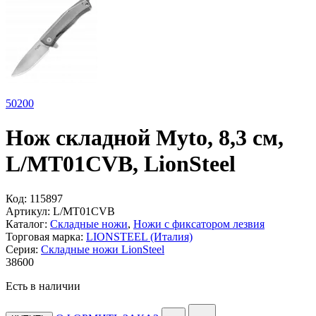
50
200
Нож складной Myto, 8,3 см,
L/MT01CVB, LionSteel
Код:
115897
Артикул:
L/MT01CVB
Каталог:
Складные ножи
,
Ножи с фиксатором лезвия
Торговая марка:
LIONSTEEL (Италия)
Серия:
Складные ножи LionSteel
38
600
Есть в наличии