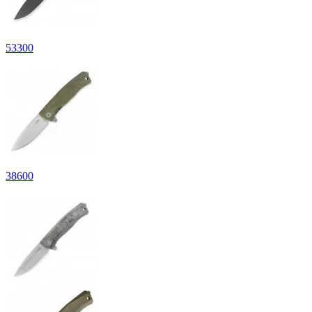
53
300
38
600