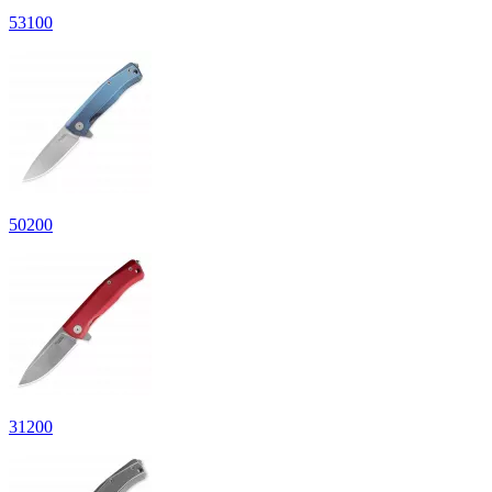
53
100
50
200
31
200