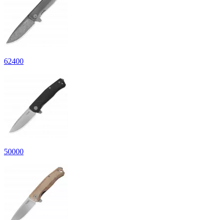
62
400
50
000