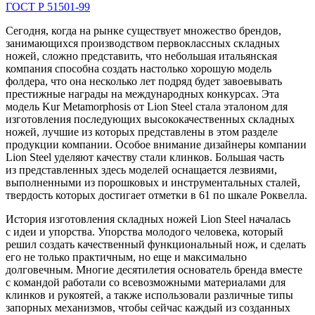
ГОСТ Р 51501-99
Сегодня, когда на рынке существует множество брендов,
занимающихся производством первоклассных складных
ножей, сложно представить, что небольшая итальянская
компания способна создать настолько хорошую модель
фолдера, что она несколько лет подряд будет завоевывать
престижные награды на международных конкурсах. Эта
модель Kur Metamorphosis от Lion Steel стала эталоном для
изготовления последующих высококачественных складных
ножей, лучшие из которых представлены в этом разделе
продукции компании. Особое внимание дизайнеры компании
Lion Steel уделяют качеству стали клинков. Большая часть
из представленных здесь моделей оснащается лезвиями,
выполненными из порошковых и инструментальных сталей,
твердость которых достигает отметки в 61 по шкале Роквелла.
История изготовления складных ножей Lion Steel началась
с идеи и упорства. Упорства молодого человека, который
решил создать качественный функциональный нож, и сделать
его не только практичным, но еще и максимально
долговечным. Многие десятилетия основатель бренда вместе
с командой работали со всевозможными материалами для
клинков и рукоятей, а также использовали различные типы
запорных механизмов, чтобы сейчас каждый из созданных