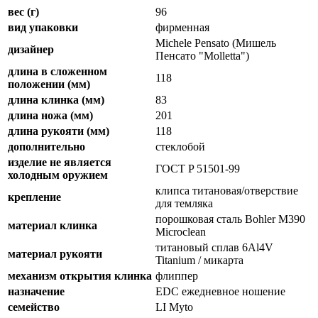
вес (г)
96
вид упаковки
фирменная
Michele Pensato (Мишель
дизайнер
Пенсато "Molletta")
длина в сложенном
118
положении (мм)
длина клинка (мм)
83
длина ножа (мм)
201
длина рукояти (мм)
118
дополнительно
стеклобой
изделие не является
ГОСТ P 51501-99
холодным оружием
клипса титановая/отверствие
крепление
для темляка
порошковая сталь Bohler M390
материал клинка
Microclean
титановый сплав 6Al4V
материал рукояти
Titanium / микарта
механизм открытия клинка
флиппер
назначение
EDC ежедневное ношение
семейство
LI Myto