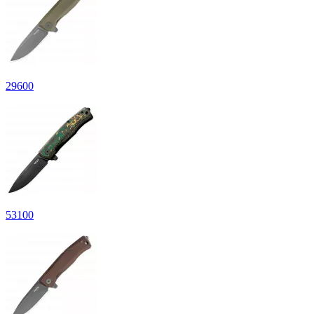
29
600
53
100