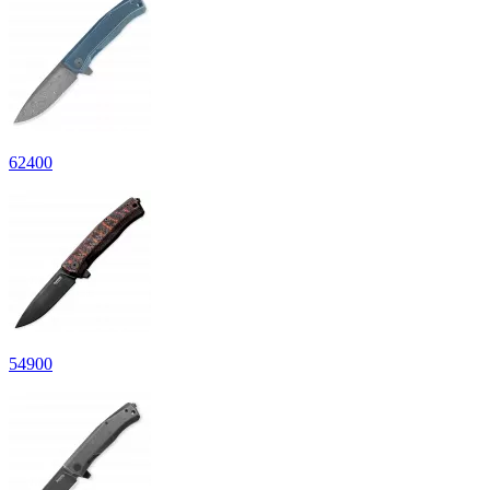
62
400
54
900