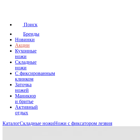
Поиск
Бренды
Новинки
Акции
Кухонные
ножи
Складные
ножи
C фиксированным
клинком
Заточка
ножей
Маникюр
и бритье
Активный
отдых
Каталог
Складные ножи
Ножи с фиксатором лезвия