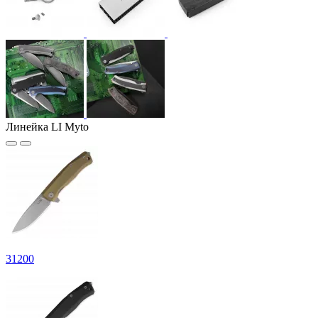
Линейка LI Myto
31
200