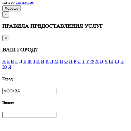
на это
согласие.
Хорошо
×
ПРАВИЛА ПРЕДОСТАВЛЕНИЯ УСЛУГ
×
ВАШ ГОРОД?
А
Б
В
Г
Д
Е
Ж
З
И
Й
К
Л
М
Н
О
П
Р
С
Т
У
Ф
Х
Ц
Ч
Ш
Щ
Э
Ю
Я
Город
Индекс