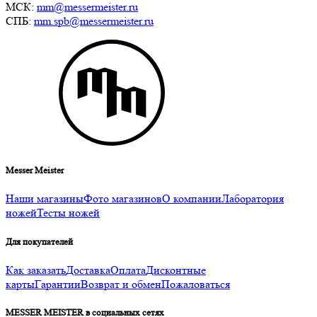
МСК:
mm@messermeister.ru
СПБ:
mm.spb@messermeister.ru
Messer Meister
Наши магазины
Фото магазинов
О компании
Лаборатория
ножей
Тесты ножей
Для покупателей
Как заказать
Доставка
Оплата
Дисконтные
карты
Гарантии
Возврат и обмен
Пожаловаться
MESSER MEISTER в социальных сетях