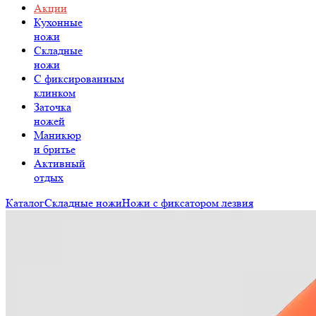
Акции
Кухонные
ножи
Складные
ножи
C фиксированным
клинком
Заточка
ножей
Маникюр
и бритье
Активный
отдых
Каталог
Складные ножи
Ножи с фиксатором лезвия