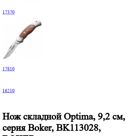
17
370
17
810
16
210
Нож складной Optima, 9,2 см,
серия Boker, BK113028,