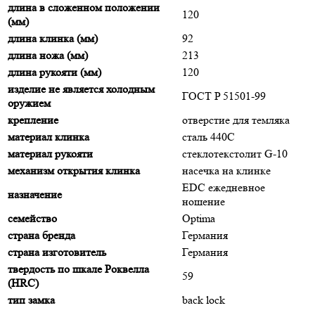
длина в сложенном положении
120
(мм)
длина клинка (мм)
92
длина ножа (мм)
213
длина рукояти (мм)
120
изделие не является холодным
ГОСТ P 51501-99
оружием
крепление
отверстие для темляка
материал клинка
сталь 440C
материал рукояти
стеклотекстолит G-10
механизм открытия клинка
насечка на клинке
EDC ежедневное
назначение
ношение
семейство
Optima
страна бренда
Германия
страна изготовитель
Германия
твердость по шкале Роквелла
59
(HRC)
тип замка
back lock