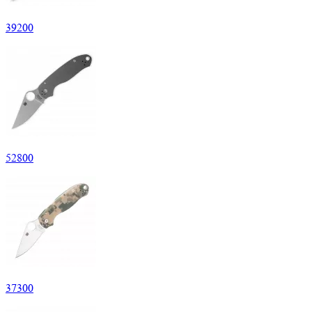
39
200
52
800
37
300