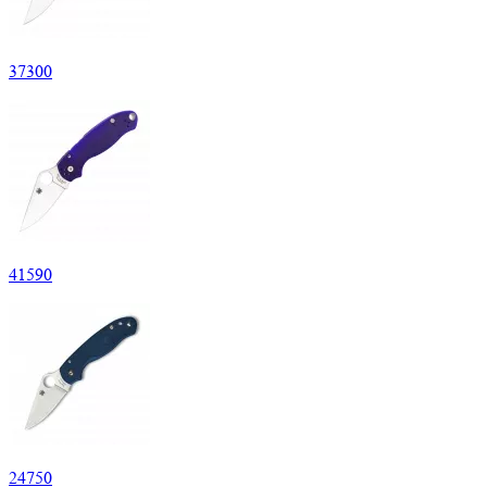
37
300
41
590
24
750