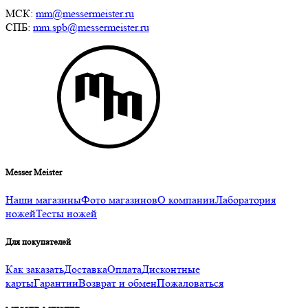
МСК:
mm@messermeister.ru
СПБ:
mm.spb@messermeister.ru
Messer Meister
Наши магазины
Фото магазинов
О компании
Лаборатория
ножей
Тесты ножей
Для покупателей
Как заказать
Доставка
Оплата
Дисконтные
карты
Гарантии
Возврат и обмен
Пожаловаться