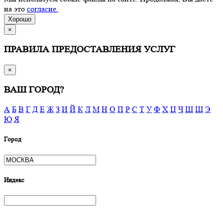
на это
согласие.
Хорошо
×
ПРАВИЛА ПРЕДОСТАВЛЕНИЯ УСЛУГ
×
ВАШ ГОРОД?
А
Б
В
Г
Д
Е
Ж
З
И
Й
К
Л
М
Н
О
П
Р
С
Т
У
Ф
Х
Ц
Ч
Ш
Щ
Э
Ю
Я
Город
Индекс