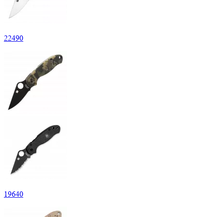
22
490
19
640