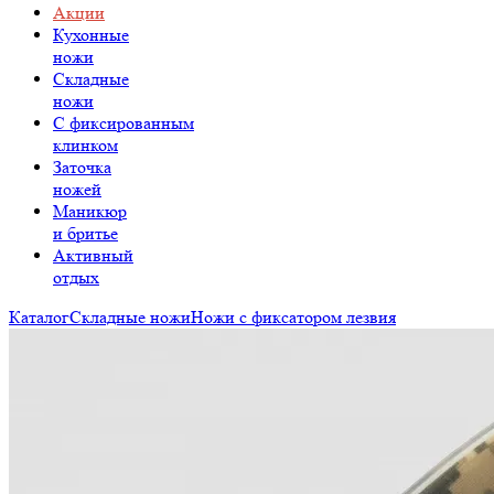
Акции
Кухонные
ножи
Складные
ножи
C фиксированным
клинком
Заточка
ножей
Маникюр
и бритье
Активный
отдых
Каталог
Складные ножи
Ножи с фиксатором лезвия