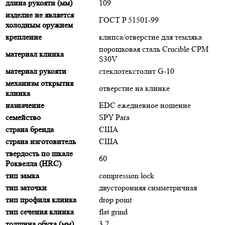
длина рукояти (мм)
109
изделие не является
ГОСТ P 51501-99
холодным оружием
крепление
клипса/отверстие для темляка
порошковая сталь Crucible CPM
материал клинка
S30V
материал рукояти
стеклотекстолит G-10
механизм открытия
отверстие на клинке
клинка
назначение
EDC ежедневное ношение
семейство
SPY Para
страна бренда
США
страна изготовитель
США
твердость по шкале
60
Роквелла (HRC)
тип замка
compression lock
тип заточки
двусторонняя симметричная
тип профиля клинка
drop point
тип сечения клинка
flat grind
толщина обуха (мм)
3.7