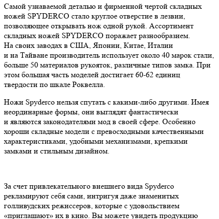
Самой узнаваемой деталью и фирменной чертой складных
ножей SPYDERCO стало круглое отверстие в лезвии,
позволяющее открывать нож одной рукой. Ассортимент
складных ножей SPYDERCO поражает разнообразием.
На своих заводах в США, Японии, Китае, Италии
и на Тайване производитель использует около 40 марок стали,
больше 50 материалов рукояток, различные типов замка. При
этом большая часть моделей достигает 60-62 единиц
твердости по шкале Роквелла.
Ножи Spyderco нельзя спутать с какими-либо другими. Имея
неординарные формы, они выглядят фантастически
и являются законодателями мод в своей сфере. Особенно
хороши складные модели с превосходными качественными
характеристиками, удобными механизмами, крепкими
замками и стильным дизайном.
За счет привлекательного внешнего вида Spyderco
рекламируют себя сами, интригуя даже знаменитых
голливудских режиссеров, которые с удовольствием
«приглашают» их в кино. Вы можете увидеть продукцию