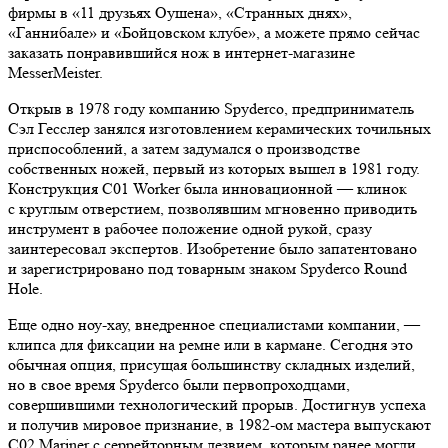
фирмы в «11 друзьях Оушена», «Странных днях»,
«Ганнибале» и «Бойцовском клубе», а можете прямо сейчас
заказать понравившийся нож в интернет-магазине
MesserMeister.
Открыв в 1978 году компанию Spyderco, предприниматель
Сэл Гесслер занялся изготовлением керамических точильных
приспособлений, а затем задумался о производстве
собственных ножей, первый из которых вышел в 1981 году.
Конструкция C01 Worker была инновационной — клинок
с круглым отверстием, позволявшим мгновенно приводить
инструмент в рабочее положение одной рукой, сразу
заинтересовал экспертов. Изобретение было запатентовано
и зарегистрировано под товарным знаком Spyderco Round
Hole.
Еще одно ноу-хау, внедренное специалистами компании, —
клипса для фиксации на ремне или в кармане. Сегодня это
обычная опция, присущая большинству складных изделий,
но в свое время Spyderco были первопроходцами,
совершившими технологический прорыв. Достигнув успеха
и получив мировое признание, в 1982-ом мастера выпускают
C02 Mariner с серрейторным лезвием, которым ранее могли