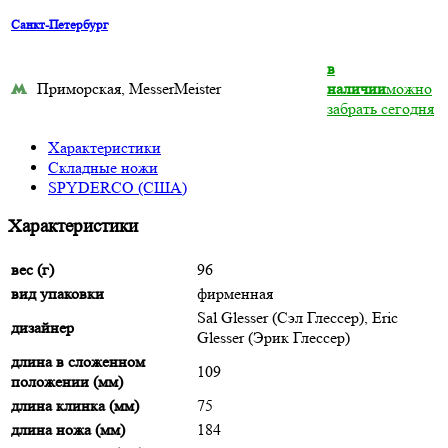
Санкт-Петербург
в
Приморская, MesserMeister
наличии
можно
забрать сегодня
Характеристики
Складные ножи
SPYDERCO (США)
Характеристики
вес (г)
96
вид упаковки
фирменная
Sal Glesser (Сэл Глессер), Eric
дизайнер
Glesser (Эрик Глессер)
длина в сложенном
109
положении (мм)
длина клинка (мм)
75
длина ножа (мм)
184