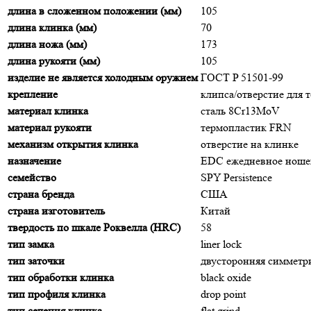
длина в сложенном положении (мм)
105
длина клинка (мм)
70
длина ножа (мм)
173
длина рукояти (мм)
105
изделие не является холодным оружием
ГОСТ P 51501-99
крепление
клипса/отверстие для 
материал клинка
сталь 8Cr13MoV
материал рукояти
термопластик FRN
механизм открытия клинка
отверстие на клинке
назначение
EDC ежедневное ноше
семейство
SPY Persistence
страна бренда
США
страна изготовитель
Китай
твердость по шкале Роквелла (HRC)
58
тип замка
liner lock
тип заточки
двусторонняя симмет
тип обработки клинка
black oxide
тип профиля клинка
drop point
тип сечения клинка
flat grind