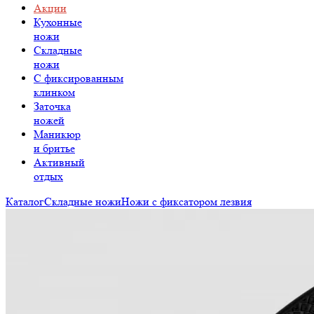
Акции
Кухонные
ножи
Складные
ножи
C фиксированным
клинком
Заточка
ножей
Маникюр
и бритье
Активный
отдых
Каталог
Складные ножи
Ножи с фиксатором лезвия