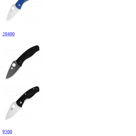
20
400
9
500