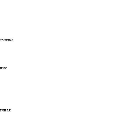
темляка
ние
ричная