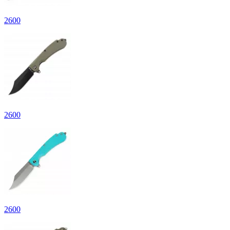
2
600
2
600
2
600