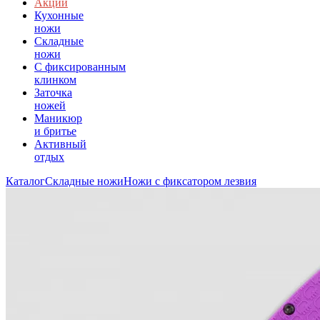
Акции
Кухонные
ножи
Складные
ножи
C фиксированным
клинком
Заточка
ножей
Маникюр
и бритье
Активный
отдых
Каталог
Складные ножи
Ножи с фиксатором лезвия