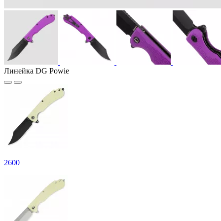
Линейка DG Powie
2
600