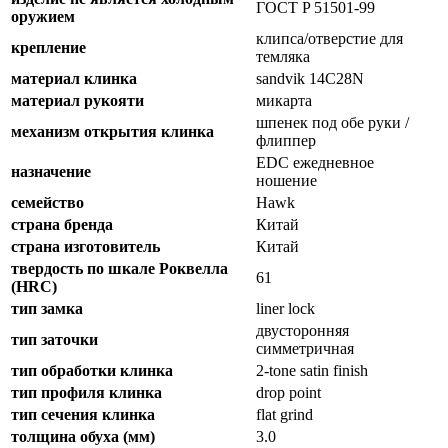
ГОСТ P 51501-99
оружием
клипса/отверстие для
крепление
темляка
материал клинка
sandvik 14C28N
материал рукояти
микарта
шпенек под обе руки /
механизм открытия клинка
флиппер
EDC ежедневное
назначение
ношение
семейство
Hawk
страна бренда
Китай
страна изготовитель
Китай
твердость по шкале Роквелла
61
(HRC)
тип замка
liner lock
двусторонняя
тип заточки
симметричная
тип обработки клинка
2-tone satin finish
тип профиля клинка
drop point
тип сечения клинка
flat grind
толщина обуха (мм)
3.0