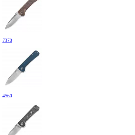
7
370
4
560