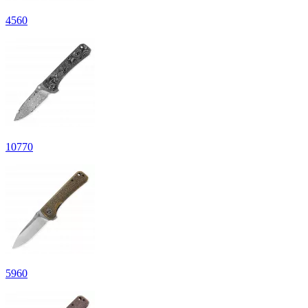
4
560
10
770
5
960