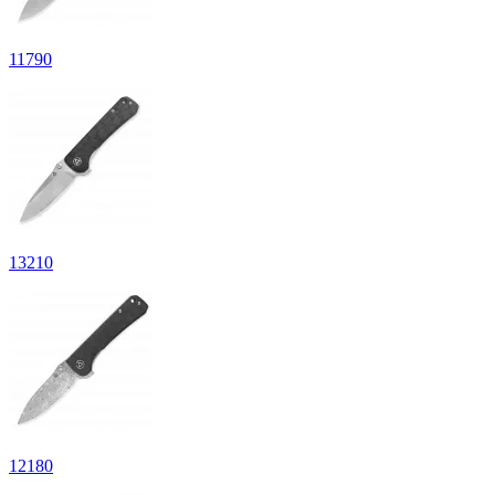
11
790
13
210
12
180