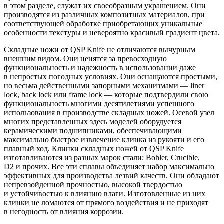
в этом разделе, служат их своеобразным украшением. Они
производятся из различных композитных материалов, при
соответствующей обработке приобретающих уникальные
особенности текстуры и невероятно красивый градиент цвета.
Складные ножи от QSP Knife не отличаются вычурным
внешним видом. Они ценятся за превосходную
функциональность и надежность в использовании даже
в непростых погодных условиях. Они оснащаются простыми,
но весьма действенными запорными механизмами — liner
lock, back lock или frame lock — которые подтвердили свою
функциональность многими десятилетиями успешного
использования в производстве складных ножей. Осевой узел
многих представленных здесь моделей оборудуется
керамическими подшипниками, обеспечивающими
максимально быстрое извлечение клинка из рукояти и его
плавный ход. Клинки складных ножей от QSP Knife
изготавливаются из разных марок стали: Bohler, Crucible,
D2 и прочих. Все эти сплавы объединяет набор максимально
эффективных для производства лезвий качеств. Они обладают
непревзойденной прочностью, высокой твердостью
и устойчивостью к влиянию влаги. Изготовленные из них
клинки не ломаются от прямого воздействия и не приходят
в негодность от влияния коррозии.