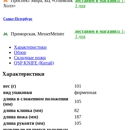
Проспект Мира, БЦ «Олимпик
доставим в магазин
за 1-
Холл»
3 дня
Санкт-Петербург
доставим в магазин
за 1-
Приморская, MesserMeister
3 дня
Характеристики
Обзор
Складные ножи
QSP KNIFE (Китай)
Характеристики
вес (г)
101
вид упаковки
фирменная
длина в сложенном положении
105
(мм)
длина клинка (мм)
82
длина ножа (мм)
187
длина рукояти (мм)
105
изделие не является холодным