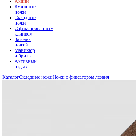
Акции
Кухонные
ножи
Складные
ножи
C фиксированным
клинком
Заточка
ножей
Маникюр
и бритье
Активный
отдых
Каталог
Складные ножи
Ножи с фиксатором лезвия