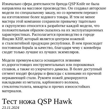
Изначально сфера деятельности бренда QSP Knife не была
направлена на массовое производство. Он создавал авторские
модели по специальному заказу, но со временем перешел
на изготовление более ходового товара. И тем не менее
мастера этой компании сохранили привычку тщательно
и скрупулезно относится к разработке каждой модели, что
положительным образом сказалось на их эксплуатационных
характеристиках. Располагается производство в городе
Янцзян КНР, который является центром ножевой
и сталелитейной продукции республики. В нем происходит
постоянная борьба за качество, благодаря чему с конвейера
сходят только лучшие из лучших экземпляров.
Модели премиум-класса оснащаются лезвиями
из дорогостоящих инструментальных или порошковых
сплавов, а также из узорчатого дамаска. В более доступный
сегмент входят фолдеры и фикседы с клинками из прочной
нержавеющей стали. Рукояти ножей декорируются
накладками из металла, карбонового волокна,
стеклотекстолита, микарты и прочих износостойких
материалов.
Тест ножа QSP Hawk
23.11.2024