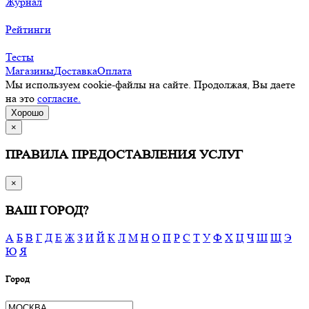
Журнал
Рейтинги
Тесты
Магазины
Доставка
Оплата
Мы используем cookie-файлы на сайте. Продолжая, Вы даете
на это
согласие.
Хорошо
×
ПРАВИЛА ПРЕДОСТАВЛЕНИЯ УСЛУГ
×
ВАШ ГОРОД?
А
Б
В
Г
Д
Е
Ж
З
И
Й
К
Л
М
Н
О
П
Р
С
Т
У
Ф
Х
Ц
Ч
Ш
Щ
Э
Ю
Я
Город