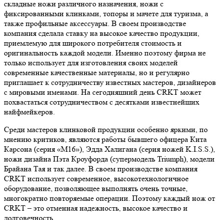
складные ножи различного назначения, ножи с
фиксированными клинками, топоры и мачете для туризма, а
также профильные аксессуары. В своем производстве
компания сделала ставку на высокое качество продукции,
приемлемую для широкого потребителя стоимость и
оригинальность каждой модели. Именно поэтому фирма не
только использует для изготовления своих моделей
современные качественные материалы, но и регулярно
приглашает к сотрудничеству известных мастеров, дизайнеров
с мировыми именами. На сегодняшний день CRKT может
похвастаться сотрудничеством с десятками известнейших
найфмейкеров.
Среди мастеров клинковой продукции особенно яркими, по
мнению критиков, являются работы бывшего офицера Кита
Карсона (серия «М16»), Эдда Халигана (серия ножей K.I.S.S.),
ножи дизайна Пэта Кроуфорда (супермодель Triumph), модели
Брайана Тая и так далее. В своем производстве компания
CRKT использует современное, высокотехнологичное
оборудование, позволяющее выполнять очень точные,
многократно повторяемые операции. Поэтому каждый нож от
CRKT – это отменная надежность, высокое качество и
долговечность.