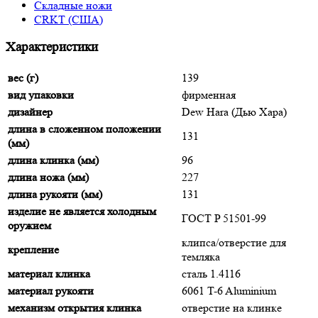
Складные ножи
CRKT (США)
Характеристики
вес (г)
139
вид упаковки
фирменная
дизайнер
Dew Hara (Дью Хара)
длина в сложенном положении
131
(мм)
длина клинка (мм)
96
длина ножа (мм)
227
длина рукояти (мм)
131
изделие не является холодным
ГОСТ P 51501-99
оружием
клипса/отверстие для
крепление
темляка
материал клинка
сталь 1.4116
материал рукояти
6061 T-6 Aluminium
механизм открытия клинка
отверстие на клинке