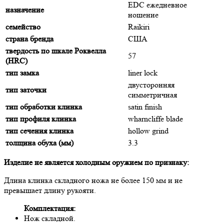
EDC ежедневное
назначение
ношение
семейство
Raikiri
страна бренда
США
твердость по шкале Роквелла
57
(HRC)
тип замка
liner lock
двусторонняя
тип заточки
симметричная
тип обработки клинка
satin finish
тип профиля клинка
wharncliffe blade
тип сечения клинка
hollow grind
толщина обуха (мм)
3.3
Изделие не является холодным оружием по признаку:
Длина клинка складного ножа не более 150 мм и не
превышает длину рукояти.
Комплектация:
Нож складной.