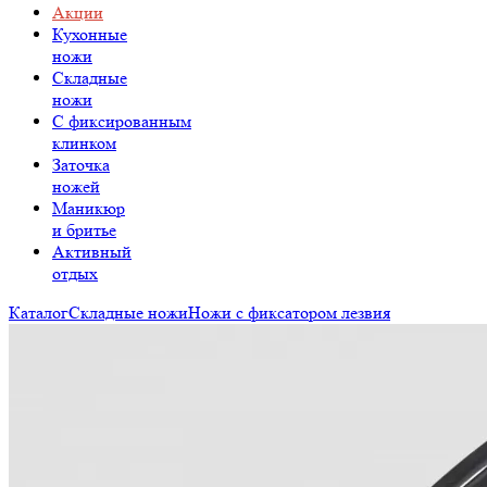
Акции
Кухонные
ножи
Складные
ножи
C фиксированным
клинком
Заточка
ножей
Маникюр
и бритье
Активный
отдых
Каталог
Складные ножи
Ножи с фиксатором лезвия