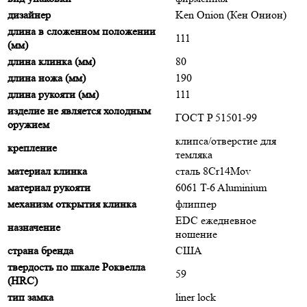
дизайнер
Ken Onion (Кен Онион)
длина в сложенном положении
111
(мм)
длина клинка (мм)
80
длина ножа (мм)
190
длина рукояти (мм)
111
изделие не является холодным
ГОСТ P 51501-99
оружием
клипса/отверстие для
крепление
темляка
материал клинка
сталь 8Cr14Mov
материал рукояти
6061 T-6 Aluminium
механизм открытия клинка
флиппер
EDC ежедневное
назначение
ношение
страна бренда
США
твердость по шкале Роквелла
59
(HRC)
тип замка
liner lock