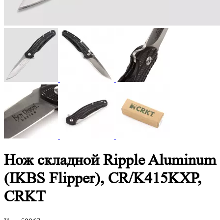
Нож складной Ripple Aluminum
(IKBS Flipper), CR/K415KXP,
CRKT