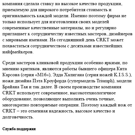
компания сделала ставку на высокое качество продукции,
приемлемую для широкого потребителя стоимость и
оригинальность каждой модели. Именно поэтому фирма не
только использует для изготовления своих моделей
современные качественные материалы, но и регулярно
приглашает к сотрудничеству известных мастеров, дизайнеров
с мировыми именами. На сегодняшний день CRKT может
похвастаться сотрудничеством с десятками известнейших
найфмейкеров.
Среди мастеров клинковой продукции особенно яркими, по
мнению критиков, являются работы бывшего офицера Кита
Карсона (серия «М16»), Эдда Халигана (серия ножей K.I.S.S.),
ножи дизайна Пэта Кроуфорда (супермодель Triumph), модели
Брайана Тая и так далее. В своем производстве компания
CRKT использует современное, высокотехнологичное
оборудование, позволяющее выполнять очень точные,
многократно повторяемые операции. Поэтому каждый нож от
CRKT – это отменная надежность, высокое качество и
долговечность.
Служба поддержки