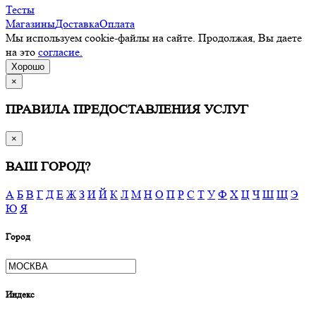
Тесты
Магазины
Доставка
Оплата
Мы используем cookie-файлы на сайте. Продолжая, Вы даете
на это
согласие.
Хорошо
×
ПРАВИЛА ПРЕДОСТАВЛЕНИЯ УСЛУГ
×
ВАШ ГОРОД?
А
Б
В
Г
Д
Е
Ж
З
И
Й
К
Л
М
Н
О
П
Р
С
Т
У
Ф
Х
Ц
Ч
Ш
Щ
Э
Ю
Я
Город
Индекс