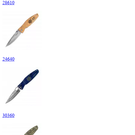
28
610
24
640
30
360