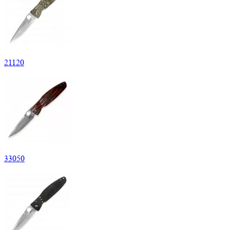
21
120
33
050