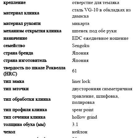
крепление
отверстие для темляка
сталь VG-10 в обкладках из
материал клинка
дамаска
материал рукояти
микарта
механизм открытия клинка
шпенек под обе руки
назначение
EDC ежедневное ношение
семейство
Sengoku
страна бренда
Япония
страна изготовитель
Япония
твердость по шкале Роквелла
61
(HRC)
тип замка
liner lock
тип заточки
двусторонняя симметричная
травление, шлифовка,
тип обработки клинка
полировка
тип профиля клинка
spear point
тип сечения клинка
hollow grind
толщина обуха (мм)
3.1
чехол
нейлон