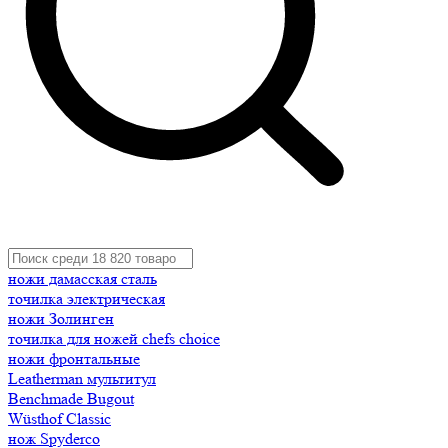
ножи дамасская сталь
точилка электрическая
ножи Золинген
точилка для ножей chefs choice
ножи фронтальные
Leatherman мультитул
Benchmade Bugout
Wüsthof Classic
нож Spyderco