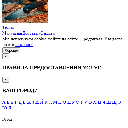
Тесты
Магазины
Доставка
Оплата
Мы используем cookie-файлы на сайте. Продолжая, Вы даете
на это
согласие.
Хорошо
×
ПРАВИЛА ПРЕДОСТАВЛЕНИЯ УСЛУГ
×
ВАШ ГОРОД?
А
Б
В
Г
Д
Е
Ж
З
И
Й
К
Л
М
Н
О
П
Р
С
Т
У
Ф
Х
Ц
Ч
Ш
Щ
Э
Ю
Я
Город