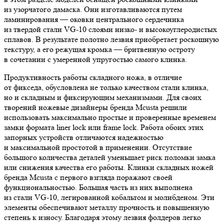
из узорчатого дамаска. Они изготавливаются путем
ламинирования — оковки центрального сердечника
из твердой стали VG-10 слоями низко- и высокоуглеродистых
сплавов. В результате полотно лезвия приобретает роскошную
текстуру, а его режущая кромка — бритвенную остроту
в сочетании с умеренной упругостью самого клинка.
Продуктивность работы складного ножа, в отличие
от фикседа, обусловлена не только качеством стали клинка,
но и складным и фиксирующим механизмами. Для своих
творений ножевые дизайнеры бренда Mcusta решили
использовать максимально простые и проверенные временем
замки формата liner lock или frame lock. Работа обоих этих
запорных устройств отличаются надежностью
и максимальной простотой в применении. Отсутствие
большого количества деталей уменьшает риск поломки замка
или снижения качества его работы. Клинки складных ножей
бренда Mcusta с первого взгляда поражают своей
функциональностью. Большая часть из них выполнена
из стали VG-10, легированной кобальтом и молибденом. Эти
элементы обеспечивают металлу прочность и повышенную
степень к износу. Благодаря этому лезвия фолдеров легко