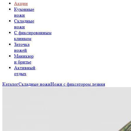
Акции
Кухонные
ножи
Складные
ножи
C фиксированным
клинком
Заточка
ножей
Маникюр
и бритье
Активный
отдых
Каталог
Складные ножи
Ножи с фиксатором лезвия