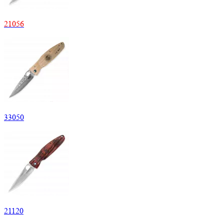
21
056
33
050
21
120