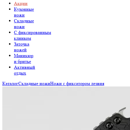
Акции
Кухонные
ножи
Складные
ножи
C фиксированным
клинком
Заточка
ножей
Маникюр
и бритье
Активный
отдых
Каталог
Складные ножи
Ножи с фиксатором лезвия