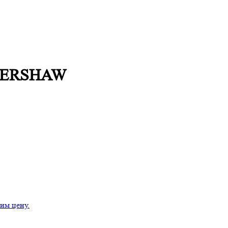
, KERSHAW
им цену.