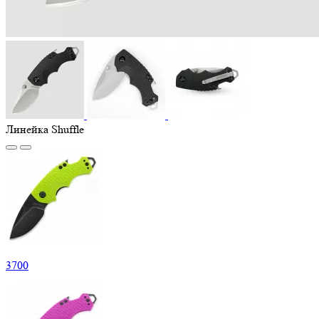
Линейка Shuffle
3
700