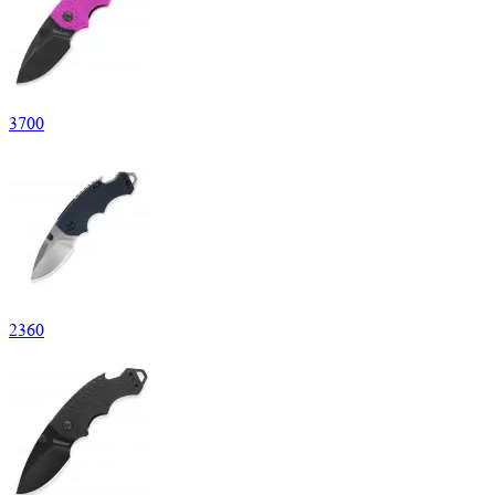
3
700
2
360