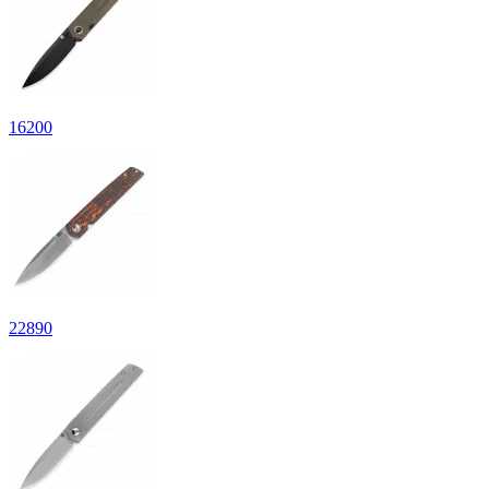
16
200
22
890