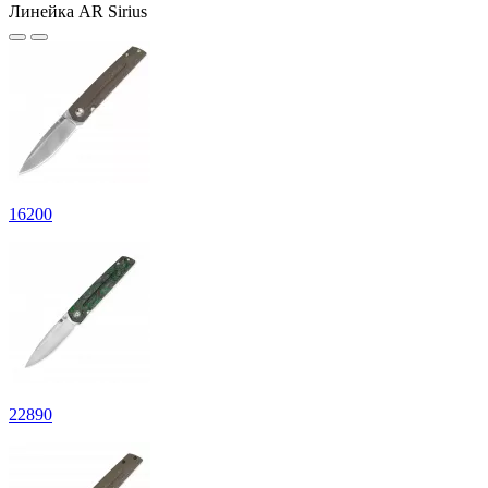
Линейка AR Sirius
16
200
22
890