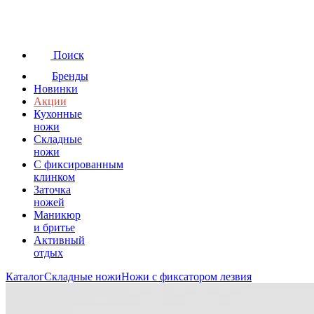
Поиск
Бренды
Новинки
Акции
Кухонные
ножи
Складные
ножи
C фиксированным
клинком
Заточка
ножей
Маникюр
и бритье
Активный
отдых
Каталог
Складные ножи
Ножи с фиксатором лезвия